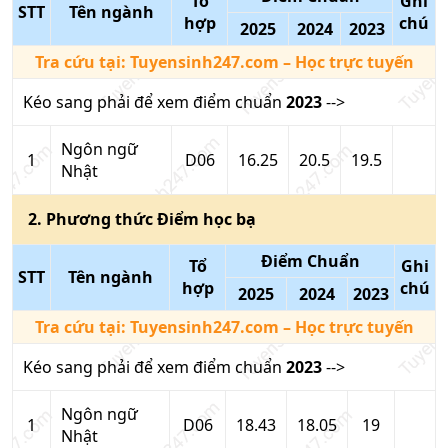
Tổ
Ghi
STT
Tên ngành
hợp
chú
2025
2024
2023
Tra cứu tại:
Tuyensinh247.com
– Học trực tuyến
Kéo sang phải để xem điểm chuẩn
2023
-->
Ngôn ngữ
1
D06
16.25
20.5
19.5
Nhật
2
. Phương thức
Điểm học bạ
Điểm Chuẩn
Tổ
Ghi
STT
Tên ngành
hợp
chú
2025
2024
2023
Tra cứu tại:
Tuyensinh247.com
– Học trực tuyến
Kéo sang phải để xem điểm chuẩn
2023
-->
Ngôn ngữ
1
D06
18.43
18.05
19
Nhật