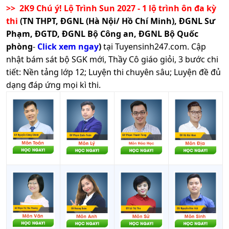
>> 2K9 Chú ý! Lộ Trình Sun 2027 - 1 lộ trình ôn đa kỳ
thi
(TN THPT, ĐGNL (Hà Nội/ Hồ Chí Minh), ĐGNL Sư
Phạm, ĐGTD, ĐGNL Bộ Công an, ĐGNL Bộ Quốc
phòng
-
Click xem ngay
)
tại Tuyensinh247.com.
Cập
nhật bám sát bộ SGK mới, Thầy Cô giáo giỏi, 3 bước chi
tiết: Nền tảng lớp 12; Luyện thi chuyên sâu; Luyện đề đủ
dạng đáp ứng mọi kì thi.