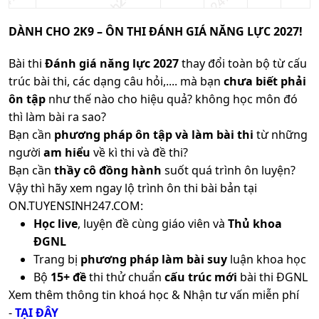
DÀNH CHO 2K9 – ÔN THI ĐÁNH GIÁ NĂNG LỰC 2027!
Bài thi
Đánh giá năng lực 2027
thay đổi toàn bộ từ cấu
trúc bài thi, các dạng câu hỏi,.... mà bạn
chưa biết phải
ôn tập
như thế nào cho hiệu quả? không học môn đó
thì làm bài ra sao?
Bạn cần
phương pháp ôn tập và làm bài thi
từ những
người
am hiểu
về kì thi và đề thi?
Bạn cần
thầy cô đồng hành
suốt quá trình ôn luyện?
Vậy thì hãy xem ngay lộ trình ôn thi bài bản tại
ON.TUYENSINH247.COM:
Học live
, luyện đề cùng giáo viên và
Thủ khoa
ĐGNL
Trang bị
phương pháp làm bài suy
luận khoa học
Bộ
15+ đề
thi thử chuẩn
cấu trúc mới
bài thi ĐGNL
Xem thêm thông tin khoá học & Nhận tư vấn miễn phí
-
TẠI ĐÂY