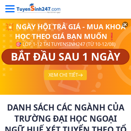
💥 NGÀY HỘI TRẢ GIÁ - MUA KHOÁ
HỌC THEO GIÁ BẠN MUỐN❗
🎯 LỚP 1-12 TẠI TUYENSINH247 (TỪ 10-12/08)
BẮT ĐẦU SAU 1 NGÀY
XEM CHI TIẾT
DANH SÁCH CÁC NGÀNH CỦA
TRƯỜNG ĐẠI HỌC NGOẠI
NGỮ HUẾ XÉT TUYỂN THEO TỔ