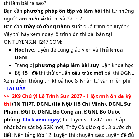
thì làm bài ra sao?
Bạn cần
phương pháp ôn tập và làm bài thi
từ những
người
am hiểu
về kì thi và đề thi?
Bạn cần
thầy cô đồng hành
suốt quá trình ôn luyện?
Vậy thì hãy xem ngay lộ trình ôn thi bài bản tại
ON.TUYENSINH247.COM:
Học live
, luyện đề cùng giáo viên và
Thủ khoa
ĐGNL
Trang bị
phương pháp làm bài suy
luận khoa học
Bộ
15+ đề
thi thử chuẩn
cấu trúc mới
bài thi ĐGNL
Xem thêm thông tin khoá học & Nhận tư vấn miễn phí
-
TẠI ĐÂY
>> 2K9 Chú ý! Lộ Trình Sun 2027 - 1 lộ trình ôn đa kỳ
thi
(TN THPT, ĐGNL (Hà Nội/ Hồ Chí Minh), ĐGNL Sư
Phạm, ĐGTD, ĐGNL Bộ Công an, ĐGNL Bộ Quốc
phòng
-
Click xem ngay
)
tại Tuyensinh247.com.
Cập
nhật bám sát bộ SGK mới, Thầy Cô giáo giỏi, 3 bước chi
tiết: Nền tảng lớp 12; Luyện thi chuyên sâu; Luyện đề đủ