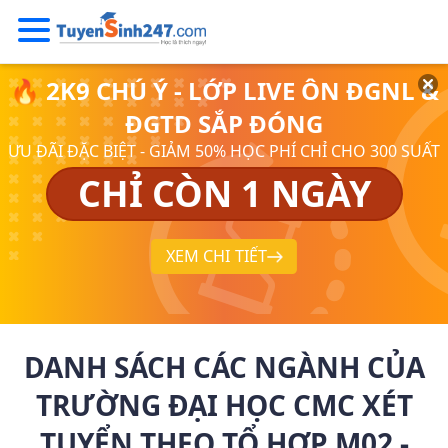
🔥 2K9 CHÚ Ý - LỚP LIVE ÔN ĐGNL &
ĐGTD SẮP ĐÓNG
ƯU ĐÃI ĐẶC BIỆT - GIẢM 50% HỌC PHÍ CHỈ CHO 300 SUẤT
CHỈ CÒN 1 NGÀY
XEM CHI TIẾT
DANH SÁCH CÁC NGÀNH CỦA
TRƯỜNG ĐẠI HỌC CMC XÉT
TUYỂN THEO TỔ HỢP M02 -