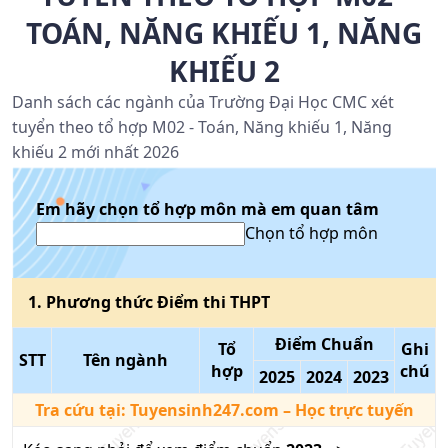
TOÁN, NĂNG KHIẾU 1, NĂNG
KHIẾU 2
Danh sách các ngành của Trường Đại Học CMC xét
tuyển theo tổ hợp M02 - Toán, Năng khiếu 1, Năng
khiếu 2 mới nhất 2026
Em hãy chọn tổ hợp môn mà em quan tâm
Chọn tổ hợp môn
1
. Phương thức
Điểm thi THPT
Điểm Chuẩn
Tổ
Ghi
STT
Tên ngành
hợp
chú
2025
2024
2023
Tra cứu tại:
Tuyensinh247.com
– Học trực tuyến