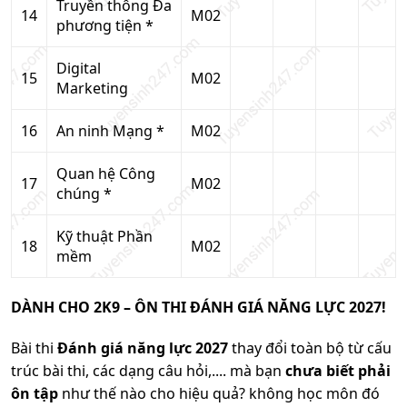
Truyền thông Đa
14
M02
phương tiện *
Digital
15
M02
Marketing
16
An ninh Mạng *
M02
Quan hệ Công
17
M02
chúng *
Kỹ thuật Phần
18
M02
mềm
DÀNH CHO 2K9 – ÔN THI ĐÁNH GIÁ NĂNG LỰC 2027!
Bài thi
Đánh giá năng lực 2027
thay đổi toàn bộ từ cấu
trúc bài thi, các dạng câu hỏi,.... mà bạn
chưa biết phải
ôn tập
như thế nào cho hiệu quả? không học môn đó