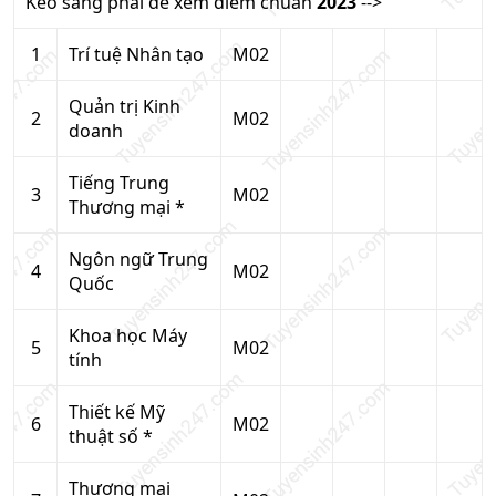
Kéo sang phải để xem điểm chuẩn
2023
-->
1
Trí tuệ Nhân tạo
M02
Quản trị Kinh
2
M02
doanh
Tiếng Trung
3
M02
Thương mại *
Ngôn ngữ Trung
4
M02
Quốc
Khoa học Máy
5
M02
tính
Thiết kế Mỹ
6
M02
thuật số *
Thương mại