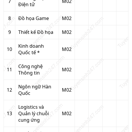
7
M02
Điện tử
8
Đồ họa Game
M02
9
Thiết kế Đồ họa
M02
Kinh doanh
10
M02
Quốc tế *
Công nghệ
11
M02
Thông tin
Ngôn ngữ Hàn
12
M02
Quốc
Logistics và
13
Quản lý chuỗi
M02
cung ứng