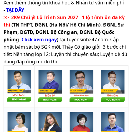
Xem thêm thông tin khoá học & Nhận tư vấn miễn phí
-
TẠI ĐÂY
>> 2K9 Chú ý! Lộ Trình Sun 2027 - 1 lộ trình ôn đa kỳ
thi
(TN THPT, ĐGNL (Hà Nội/ Hồ Chí Minh), ĐGNL Sư
Phạm, ĐGTD, ĐGNL Bộ Công an, ĐGNL Bộ Quốc
phòng
-
Click xem ngay
)
tại Tuyensinh247.com.
Cập
nhật bám sát bộ SGK mới, Thầy Cô giáo giỏi, 3 bước chi
tiết: Nền tảng lớp 12; Luyện thi chuyên sâu; Luyện đề đủ
dạng đáp ứng mọi kì thi.