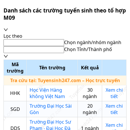
Danh sách các trường tuyển sinh theo tổ hợp
M09
Lọc theo
Chọn ngành/nhóm ngành
Chọn Tỉnh/Thành phố
Mã
Tên trường
Kết quả
trường
Tra cứu tại:
Tuyensinh247.com
– Học trực tuyến
Học Viện Hàng
30
Xem chi
HHK
không Việt Nam
ngành
tiết
Trường Đại Học Sài
20
Xem chi
SGD
Gòn
ngành
tiết
Trường Đại Học Sư
Xem chi
DDS
Phạm - Đại Học Đà
1
ngành