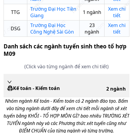
Trường Đại Học Tiền
Xem chi
TTG
1
ngành
Giang
tiết
Trường Đại Học
23
Xem chi
DSG
Công Nghệ Sài Gòn
ngành
tiết
Danh sách các ngành tuyển sinh theo tổ hợp
M09
(Click vào từng ngành để xem chi tiết)
Kế toán - Kiểm toán
2
ngành
Nhóm ngành
Kế toán - Kiểm toán
có
2
ngành đào tạo. Bấm
vào từng ngành dưới đây để xem chi tiết mỗi ngành sẽ xét
tuyến bằng KHỐI - TỔ HỢP MÔN GÌ? bao nhiêu TRƯỜNG XÉT
TUYỂN ngành này và các Phương thức xét tuyến cũng như
ĐIỂM CHUẨN của từng ngành và từng trường.