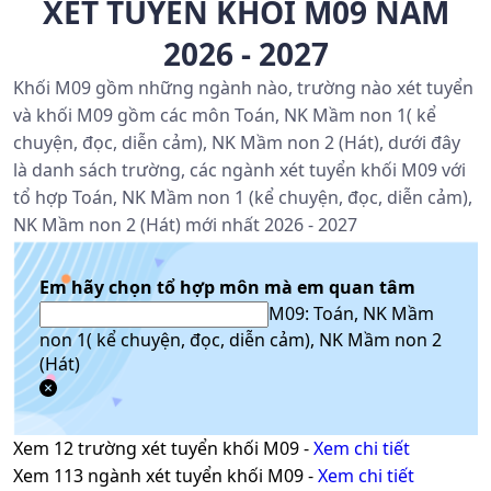
XÉT TUYỂN KHỐI M09 NĂM
2026 - 2027
Khối M09 gồm những ngành nào, trường nào xét tuyển
và khối M09 gồm các môn Toán, NK Mầm non 1( kể
chuyện, đọc, diễn cảm), NK Mầm non 2 (Hát), dưới đây
là danh sách trường, các ngành xét tuyển khối M09 với
tổ hợp Toán, NK Mầm non 1 (kể chuyện, đọc, diễn cảm),
NK Mầm non 2 (Hát) mới nhất 2026 - 2027
Em hãy chọn tổ hợp môn mà em quan tâm
M09: Toán, NK Mầm
non 1( kể chuyện, đọc, diễn cảm), NK Mầm non 2
(Hát)
Xem
12
trường xét tuyển khối
M09
-
Xem chi tiết
Xem
113
ngành xét tuyển khối
M09
-
Xem chi tiết