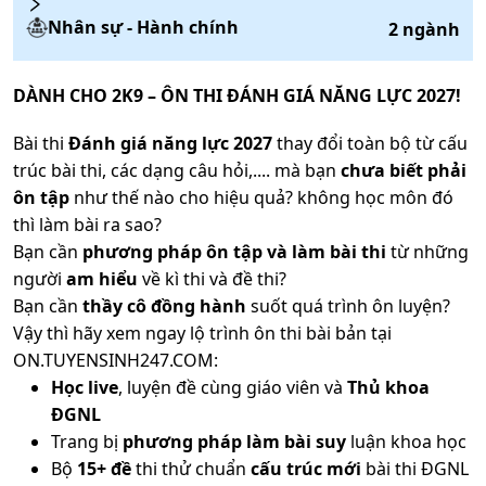
Nhân sự - Hành chính
2
ngành
DÀNH CHO 2K9 – ÔN THI ĐÁNH GIÁ NĂNG LỰC 2027!
Bài thi
Đánh giá năng lực 2027
thay đổi toàn bộ từ cấu
trúc bài thi, các dạng câu hỏi,.... mà bạn
chưa biết phải
ôn tập
như thế nào cho hiệu quả? không học môn đó
thì làm bài ra sao?
Bạn cần
phương pháp ôn tập và làm bài thi
từ những
người
am hiểu
về kì thi và đề thi?
Bạn cần
thầy cô đồng hành
suốt quá trình ôn luyện?
Vậy thì hãy xem ngay lộ trình ôn thi bài bản tại
ON.TUYENSINH247.COM:
Học live
, luyện đề cùng giáo viên và
Thủ khoa
ĐGNL
Trang bị
phương pháp làm bài suy
luận khoa học
Bộ
15+ đề
thi thử chuẩn
cấu trúc mới
bài thi ĐGNL