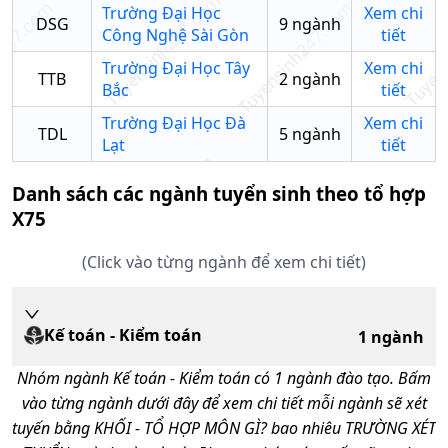
Trường Đại Học
Xem chi
DSG
9
ngành
Công Nghệ Sài Gòn
tiết
Trường Đại Học Tây
Xem chi
TTB
2
ngành
Bắc
tiết
Trường Đại Học Đà
Xem chi
TDL
5
ngành
Lạt
tiết
Danh sách các ngành tuyển sinh theo tổ hợp
X75
(Click vào từng ngành để xem chi tiết)
Kế toán - Kiểm toán
1
ngành
Nhóm ngành
Kế toán - Kiểm toán
có
1
ngành đào tạo. Bấm
vào từng ngành dưới đây để xem chi tiết mỗi ngành sẽ xét
tuyến bằng KHỐI - TỔ HỢP MÔN GÌ? bao nhiêu TRƯỜNG XÉT