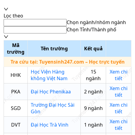
Lọc theo
Chọn ngành/nhóm ngành
Chọn Tỉnh/Thành phố
Mã
Tên trường
Kết quả
trường
Tra cứu tại:
Tuyensinh247.com
– Học trực tuyến
Học Viện Hàng
15
Xem chi
HHK
không Việt Nam
ngành
tiết
Xem chi
PKA
Đại Học Phenikaa
2
ngành
tiết
Trường Đại Học Sài
Xem chi
SGD
9
ngành
Gòn
tiết
Xem chi
DVT
Đại Học Trà Vinh
1
ngành
tiết