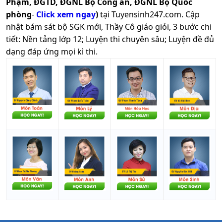
Phạm, ĐGTD, ĐGNL Bộ Công an, ĐGNL Bộ Quốc
phòng
-
Click xem ngay
)
tại Tuyensinh247.com.
Cập
nhật bám sát bộ SGK mới, Thầy Cô giáo giỏi, 3 bước chi
tiết: Nền tảng lớp 12; Luyện thi chuyên sâu; Luyện đề đủ
dạng đáp ứng mọi kì thi.