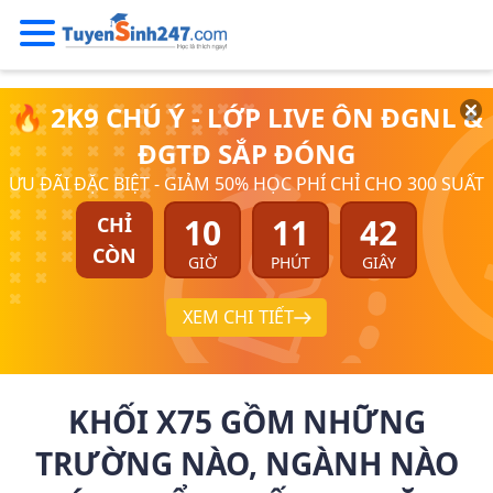
🔥 2K9 CHÚ Ý - LỚP LIVE ÔN ĐGNL &
ĐGTD SẮP ĐÓNG
ƯU ĐÃI ĐẶC BIỆT - GIẢM 50% HỌC PHÍ CHỈ CHO 300 SUẤT
10
11
41
CHỈ
CÒN
GIỜ
PHÚT
GIÂY
XEM CHI TIẾT
KHỐI X75 GỒM NHỮNG
TRƯỜNG NÀO, NGÀNH NÀO