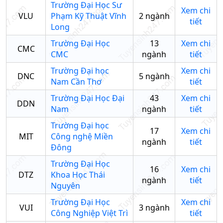
Trường Đại Học Sư
Xem chi
VLU
Phạm Kỹ Thuật Vĩnh
2
ngành
tiết
Long
Trường Đại Học
13
Xem chi
CMC
CMC
ngành
tiết
Trường Đại học
Xem chi
DNC
5
ngành
Nam Cần Thơ
tiết
Trường Đại Học Đại
43
Xem chi
DDN
Nam
ngành
tiết
Trường Đại học
17
Xem chi
MIT
Công nghệ Miền
ngành
tiết
Đông
Trường Đại Học
16
Xem chi
DTZ
Khoa Học Thái
ngành
tiết
Nguyên
Trường Đại Học
Xem chi
VUI
3
ngành
Công Nghiệp Việt Trì
tiết