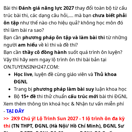
Bài thi
Đánh giá năng lực 2027
thay đổi toàn bộ từ cấu
trúc bài thi, các dạng câu hỏi,.... mà bạn
chưa biết phải
ôn tập
như thế nào cho hiệu quả? không học môn đó
thì làm bài ra sao?
Bạn cần
phương pháp ôn tập và làm bài thi
từ những
người
am hiểu
về kì thi và đề thi?
Bạn cần
thầy cô đồng hành
suốt quá trình ôn luyện?
Vậy thì hãy xem ngay lộ trình ôn thi bài bản tại
ON.TUYENSINH247.COM:
Học live
, luyện đề cùng giáo viên và
Thủ khoa
ĐGNL
Trang bị
phương pháp làm bài suy
luận khoa học
Bộ
15+ đề
thi thử chuẩn
cấu trúc mới
bài thi ĐGNL
Xem thêm thông tin khoá học & Nhận tư vấn miễn phí
-
TẠI ĐÂY
>> 2K9 Chú ý! Lộ Trình Sun 2027 - 1 lộ trình ôn đa kỳ
thi
(TN THPT, ĐGNL (Hà Nội/ Hồ Chí Minh), ĐGNL Sư