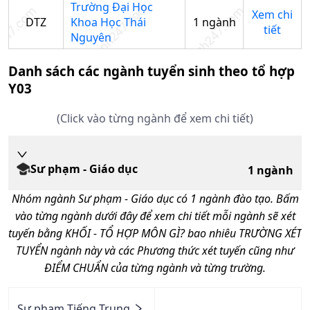
Trường Đại Học
Xem chi
DTZ
Khoa Học Thái
1
ngành
tiết
Nguyên
Danh sách các ngành tuyển sinh theo tổ hợp
Y03
(Click vào từng ngành để xem chi tiết)
Sư phạm - Giáo dục
1
ngành
Nhóm ngành
Sư phạm - Giáo dục
có
1
ngành đào tạo. Bấm
vào từng ngành dưới đây để xem chi tiết mỗi ngành sẽ xét
tuyến bằng KHỐI - TỔ HỢP MÔN GÌ? bao nhiêu TRƯỜNG XÉT
TUYỂN ngành này và các Phương thức xét tuyến cũng như
ĐIỂM CHUẨN của từng ngành và từng trường.
Sư phạm Tiếng Trung