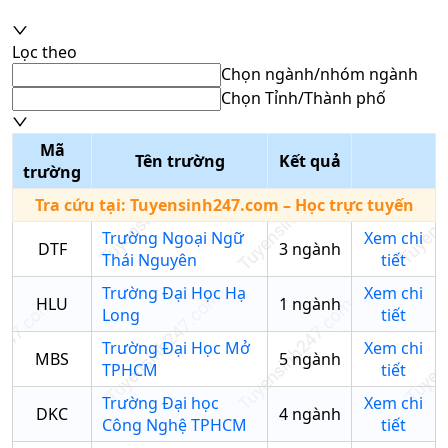
Lọc theo
Chọn ngành/nhóm ngành
Chọn Tỉnh/Thành phố
Mã
Tên trường
Kết quả
trường
Tra cứu tại:
Tuyensinh247.com
– Học trực tuyến
Trường Ngoại Ngữ
Xem chi
DTF
3
ngành
Thái Nguyên
tiết
Trường Đại Học Hạ
Xem chi
HLU
1
ngành
Long
tiết
Trường Đại Học Mở
Xem chi
MBS
5
ngành
TPHCM
tiết
Trường Đại học
Xem chi
DKC
4
ngành
Công Nghệ TPHCM
tiết