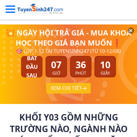
💥 NGÀY HỘI TRẢ GIÁ - MUA KHOÁ
HỌC THEO GIÁ BẠN MUỐN❗
🎯 LỚP 1-12 TẠI TUYENSINH247 (TỪ 10-12/08)
BẮT
07
36
10
ĐẦU
GIỜ
PHÚT
GIÂY
SAU
XEM CHI TIẾT
KHỐI Y03 GỒM NHỮNG
TRƯỜNG NÀO, NGÀNH NÀO