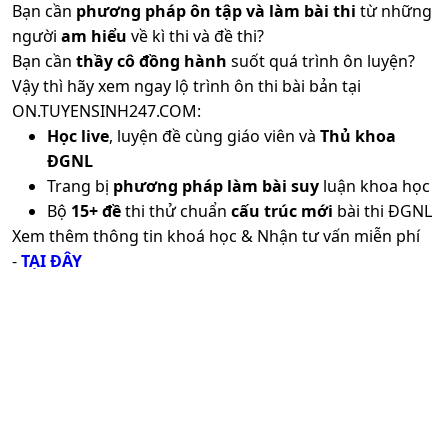
Bạn cần
phương pháp ôn tập và làm bài thi
từ những
người
am hiểu
về kì thi và đề thi?
Bạn cần
thầy cô đồng hành
suốt quá trình ôn luyện?
Vậy thì hãy xem ngay lộ trình ôn thi bài bản tại
ON.TUYENSINH247.COM:
Học live
, luyện đề cùng giáo viên và
Thủ khoa
ĐGNL
Trang bị
phương pháp làm bài suy
luận khoa học
Bộ
15+ đề
thi thử chuẩn
cấu trúc mới
bài thi ĐGNL
Xem thêm thông tin khoá học & Nhận tư vấn miễn phí
-
TẠI ĐÂY
CƠ QUAN CHỦ QUẢN: CÔNG TY CỔ PHẦN
CÔNG NGHỆ GIÁO DỤC THÀNH PHÁT