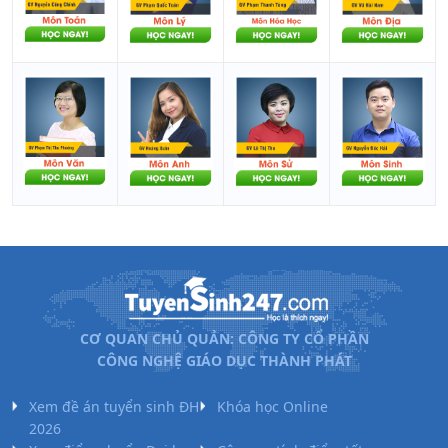
CƠ QUAN CHỦ QUẢN: CÔNG TY CỔ PHẦN
CÔNG NGHỆ GIÁO DỤC THÀNH PHÁT
Xem đề án tuyển sinh ĐH
Khóa học Online
2026