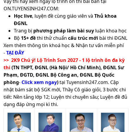
Vậy thì hãy xem ngay lộ trình ôn thi bài bản tại
ON.TUYENSINH247.COM:
Học live
, luyện đề cùng giáo viên và
Thủ khoa
ĐGNL
Trang bị
phương pháp làm bài suy
luận khoa học
Bộ
15+ đề
thi thử chuẩn
cấu trúc mới
bài thi ĐGNL
Xem thêm thông tin khoá học & Nhận tư vấn miễn phí
-
TẠI ĐÂY
>> 2K9 Chú ý! Lộ Trình Sun 2027 - 1 lộ trình ôn đa kỳ
thi
(TN THPT, ĐGNL (Hà Nội/ Hồ Chí Minh), ĐGNL Sư
Phạm, ĐGTD, ĐGNL Bộ Công an, ĐGNL Bộ Quốc
phòng
-
Click xem ngay
)
tại Tuyensinh247.com.
Cập
nhật bám sát bộ SGK mới, Thầy Cô giáo giỏi, 3 bước chi
tiết: Nền tảng lớp 12; Luyện thi chuyên sâu; Luyện đề đủ
dạng đáp ứng mọi kì thi.