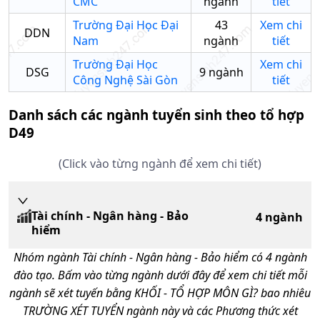
CMC
ngành
tiết
Trường Đại Học Đại
43
Xem chi
DDN
Nam
ngành
tiết
Trường Đại Học
Xem chi
DSG
9
ngành
Công Nghệ Sài Gòn
tiết
Danh sách các ngành tuyển sinh theo tổ hợp
D49
(Click vào từng ngành để xem chi tiết)
Tài chính - Ngân hàng - Bảo
4
ngành
hiểm
Nhóm ngành
Tài chính - Ngân hàng - Bảo hiểm
có
4
ngành
đào tạo. Bấm vào từng ngành dưới đây để xem chi tiết mỗi
ngành sẽ xét tuyến bằng KHỐI - TỔ HỢP MÔN GÌ? bao nhiêu
TRƯỜNG XÉT TUYỂN ngành này và các Phương thức xét