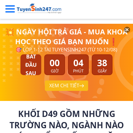
💥 NGÀY HỘI TRẢ GIÁ - MUA KHOÁ
HỌC THEO GIÁ BẠN MUỐN❗
🎯 LỚP 1-12 TẠI TUYENSINH247 (TỪ 10-12/08)
BẮT
00
04
37
ĐẦU
GIỜ
PHÚT
GIÂY
SAU
XEM CHI TIẾT
KHỐI D49 GỒM NHỮNG
TRƯỜNG NÀO, NGÀNH NÀO