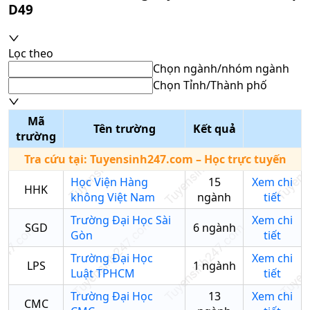
D49
Lọc theo
Chọn ngành/nhóm ngành
Chọn Tỉnh/Thành phố
Mã
Tên trường
Kết quả
trường
Tra cứu tại:
Tuyensinh247.com
– Học trực tuyến
Học Viện Hàng
15
Xem chi
HHK
không Việt Nam
ngành
tiết
Trường Đại Học Sài
Xem chi
SGD
6
ngành
Gòn
tiết
Trường Đại Học
Xem chi
LPS
1
ngành
Luật TPHCM
tiết
Trường Đại Học
13
Xem chi
CMC