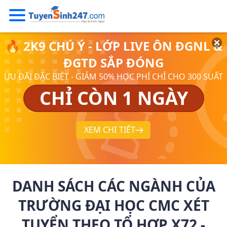
🔥 2K9 CHÚ Ý - LỚP LIVE ÔN ĐGNL &
ĐGTD SẮP ĐÓNG
ƯU ĐÃI ĐẶC BIỆT - GIẢM 50% HỌC PHÍ CHỈ CHO 300 SUẤT
CHỈ CÒN 1 NGÀY
XEM CHI TIẾT
DANH SÁCH CÁC NGÀNH CỦA
TRƯỜNG ĐẠI HỌC CMC XÉT
TUYỂN THEO TỔ HỢP X72 -