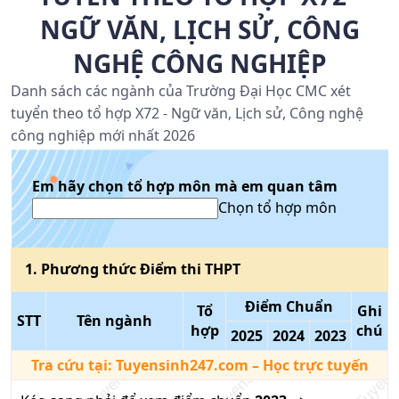
NGỮ VĂN, LỊCH SỬ, CÔNG
NGHỆ CÔNG NGHIỆP
Danh sách các ngành của Trường Đại Học CMC xét
tuyển theo tổ hợp X72 - Ngữ văn, Lịch sử, Công nghệ
công nghiệp mới nhất 2026
Em hãy chọn tổ hợp môn mà em quan tâm
Chọn tổ hợp môn
1
. Phương thức
Điểm thi THPT
Điểm Chuẩn
Tổ
Ghi
STT
Tên ngành
hợp
chú
2025
2024
2023
Tra cứu tại:
Tuyensinh247.com
– Học trực tuyến