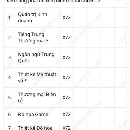
Kéo sang phải để xem điểm chuẩn
2023
-->
Quản trị Kinh
1
X72
doanh
Tiếng Trung
2
X72
Thương mại *
Ngôn ngữ Trung
3
X72
Quốc
Thiết kế Mỹ thuật
4
X72
số *
Thương mại Điện
5
X72
tử
6
Đồ họa Game
X72
7
Thiết kế Đồ họa
X72