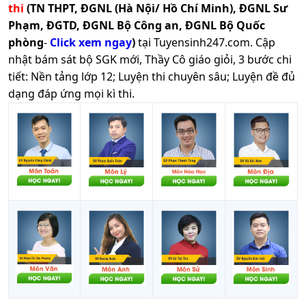
thi
(TN THPT, ĐGNL (Hà Nội/ Hồ Chí Minh), ĐGNL Sư
Phạm, ĐGTD, ĐGNL Bộ Công an, ĐGNL Bộ Quốc
phòng
-
Click xem ngay
)
tại Tuyensinh247.com.
Cập
nhật bám sát bộ SGK mới, Thầy Cô giáo giỏi, 3 bước chi
tiết: Nền tảng lớp 12; Luyện thi chuyên sâu; Luyện đề đủ
dạng đáp ứng mọi kì thi.