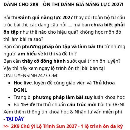
DÀNH CHO 2K9 – ÔN THI ĐÁNH GIÁ NĂNG LỰC 2027!
Bài thi
Đánh giá năng lực 2027
thay đổi toàn bộ từ cấu
trúc bài thi, các dạng câu hỏi,.... mà bạn
chưa biết phải
ôn tập
như thế nào cho hiệu quả? không học môn đó
thì làm bài ra sao?
Bạn cần
phương pháp ôn tập và làm bài thi
từ những
người
am hiểu
về kì thi và đề thi?
Bạn cần
thầy cô đồng hành
suốt quá trình ôn luyện?
Vậy thì hãy xem ngay lộ trình ôn thi bài bản tại
ON.TUYENSINH247.COM:
Học live
, luyện đề cùng giáo viên và
Thủ khoa
ĐGNL
Trang bị
phương pháp làm bài suy
luận khoa học
Bộ
15+ đề
thi thử chuẩn
cấu trúc mới
bài thi ĐGNL
Xem thêm thông tin khoá học & Nhận tư vấn miễn phí
-
TẠI ĐÂY
>> 2K9 Chú ý! Lộ Trình Sun 2027 - 1 lộ trình ôn đa kỳ