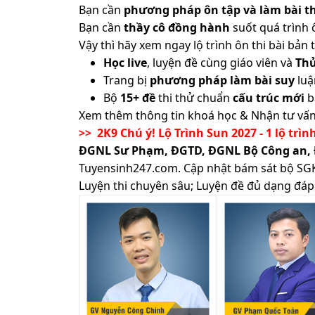
Bạn cần
phương pháp ôn tập và làm bài th
Bạn cần
thầy cô đồng hành
suốt quá trình 
Vậy thì hãy xem ngay lộ trình ôn thi bài b
Học live
, luyện đề cùng giáo viên và
Th
Trang bị
phương pháp làm bài suy
luậ
Bộ
15+ đề
thi thử chuẩn
cấu trúc mới
b
Xem thêm thông tin khoá học & Nhận tư vấn
>> 2K9 Chú ý! Lộ Trình Sun 2027 - 1 lộ trìn
ĐGNL Sư Phạm, ĐGTD, ĐGNL Bộ Công an,
Tuyensinh247.com.
Cập nhật bám sát bộ SGK m
Luyện thi chuyên sâu; Luyện đề đủ dạng đáp 