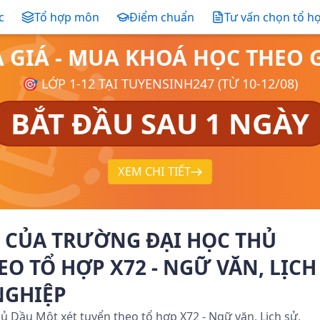
c
Tổ hợp môn
Điểm chuẩn
Tư vấn chọn tổ h
Ả GIÁ - MUA KHOÁ HỌC THE
🎯 LỚP 1-12 TẠI TUYENSINH247 (TỪ 10-12/08)
BẮT ĐẦU SAU 1 NGÀY
XEM CHI TIẾT
 CỦA TRƯỜNG ĐẠI HỌC THỦ
O TỔ HỢP X72 - NGỮ VĂN, LỊCH
NGHIỆP
 Dầu Một xét tuyển theo tổ hợp X72 - Ngữ văn, Lịch sử,