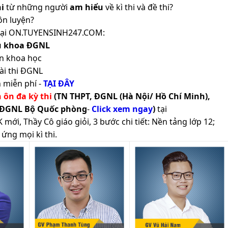
i
từ những người
am hiểu
về kì thi và đề thi?
ôn luyện?
ản tại ON.TUYENSINH247.COM:
ủ khoa ĐGNL
n khoa học
ài thi ĐGNL
 miễn phí -
TẠI ĐÂY
h ôn đa kỳ thi
(TN THPT, ĐGNL (Hà Nội/ Hồ Chí Minh),
 ĐGNL Bộ Quốc phòng
-
Click xem ngay
)
tại
ới, Thầy Cô giáo giỏi, 3 bước chi tiết: Nền tảng lớp 12;
ứng mọi kì thi.