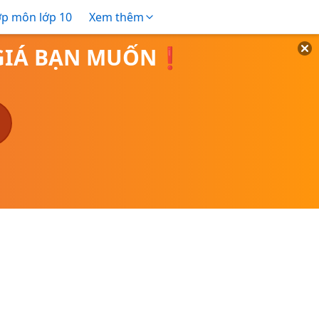
ợp môn lớp 10
Xem thêm
O GIÁ BẠN MUỐN❗