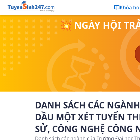
Khóa họ
💥 NGÀY HỘI TR
DANH SÁCH CÁC NGÀNH
DẦU MỘT XÉT TUYỂN THE
SỬ, CÔNG NGHỆ CÔNG 
Danh sách các ngành của Trường Đại học Thủ