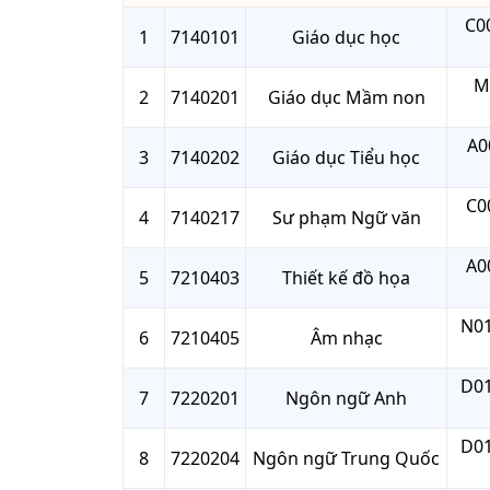
C00
1
7140101
Giáo dục học
M
2
7140201
Giáo dục Mầm non
A0
3
7140202
Giáo dục Tiểu học
C0
4
7140217
Sư phạm Ngữ văn
A0
5
7210403
Thiết kế đồ họa
N01
6
7210405
Âm nhạc
D01
7
7220201
Ngôn ngữ Anh
D01
8
7220204
Ngôn ngữ Trung Quốc