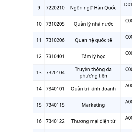
D01
9
7220210
Ngôn ngữ Hàn Quốc
C00
10
7310205
Quản lý nhà nước
C00
11
7310206
Quan hệ quốc tế
C00
12
7310401
Tâm lý học
Truyền thông đa
C00
13
7320104
phương tiện
A00
14
7340101
Quản trị kinh doanh
A00
15
7340115
Marketing
A00
16
7340122
Thương mại điện tử