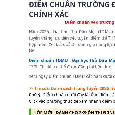
ĐIỂM CHUẨN TRƯỜNG Đ
CHÍNH XÁC
Điểm chuẩn vào trườn
Năm 2026, Đại học Thủ Dầu Một (TDMU) d
tuyển thẳng, ưu tiên xét tuyển; điểm thi TH
hợp môn; Xét kết quả thi đánh giá năng lự
Nội.
Điểm chuẩn TDMU - Đại học Thủ Dầu Mộ
13/8. Chi tiết cụ thể được đăng tải bên dưới.
Xem ngay điểm chuẩn TDMU các năm dưới đ
>> Tra cứu Danh sách trúng tuyển 2026
Tr
Chú ý:
Điểm chuẩn dưới đây là tổng điểm cá
Click vào phương thức để xem nhanh điểm 
LỚP MỚI - DÀNH CHO 2K9 ÔN THI ĐGN