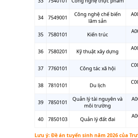
33
7540101
Công nghệ thực phẩm
Công nghệ chế biến
A00
34
7549001
lâm sản
A0
35
7580101
Kiến trúc
A00
36
7580201
Kỹ thuật xây dựng
C00
37
7760101
Công tác xã hội
C00
38
7810101
Du lịch
Quản lý tài nguyên và
A0
39
7850101
môi trường
A0
40
7850103
Quản lý đất đai
Lưu ý: Đề án tuyển sinh năm 2026 của
Trư