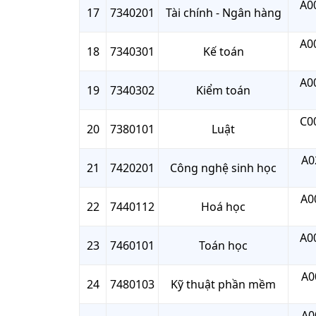
A00
17
7340201
Tài chính - Ngân hàng
A00
18
7340301
Kế toán
A00
19
7340302
Kiểm toán
C00
20
7380101
Luật
A0
21
7420201
Công nghệ sinh học
A0
22
7440112
Hoá học
A00
23
7460101
Toán học
A0
24
7480103
Kỹ thuật phần mềm
A0