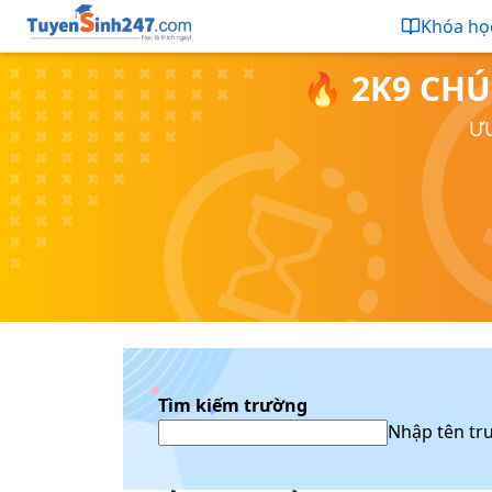
Khóa họ
🔥 2K9 CHÚ
ƯU
Tìm kiếm trường
Nhập tên tr