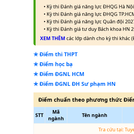
• Kỳ thi Đánh giá năng lực ĐHQG Hà Nội
• Kỳ thi Đánh giá năng lực ĐHQG TP.HC
• Kỳ thi Đánh giá năng lực Quân đội 202
• Kỳ thi Đánh giá tư duy Bách khoa HN 2
XEM THÊM
các lớp dành cho kỳ thi khác 
✯
Điểm thi THPT
✯
Điểm học bạ
✯
Điểm ĐGNL HCM
✯
Điểm ĐGNL ĐH Sư phạm HN
Điểm chuẩn theo phương thức
Điể
Mã
STT
Tên ngành
ngành
Tra cứu tại: Tu