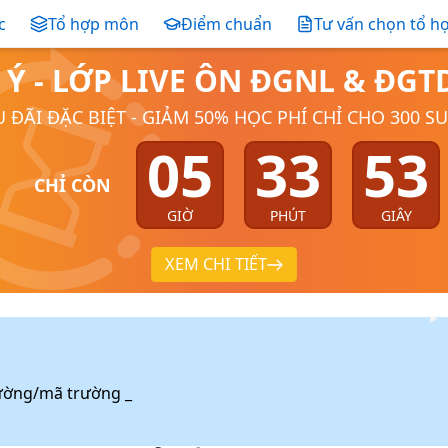
c
Tổ hợp môn
Điểm chuẩn
Tư vấn chọn tổ h
 Ý - LỚP LIVE ÔN ĐGNL & ĐG
 ĐÃI ĐẶC BIỆT - GIẢM 50% HỌC PHÍ CHỈ CHO 300 S
05
33
52
CHỈ CÒN
GIỜ
PHÚT
GIÂY
XEM CHI TIẾT
ường/mã trường _