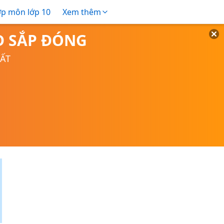
ợp môn lớp 10
Xem thêm
TD SẮP ĐÓNG
UẤT