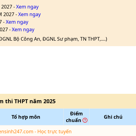
 2027 -
Xem ngay
M 2027 -
Xem ngay
7 -
Xem ngay
027 -
Xem ngay
(ĐGNL Bộ Công An, ĐGNL Sư phạm, TN THPT,....)
m thi THPT
năm
2025
Điểm
Tổ hợp môn
Ghi chú
chuẩn
yensinh247.com - Học trực tuyến