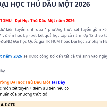
ẠI HỌC THỦ DẦU MỘT 2026
g
TDMU -
Đại Học Thủ Dầu Một năm 2026
ự kiến tuyển sinh qua 4 phương thức xét tuyển gồm xé
PT; điểm học bạ - xét kết quả học tập cả năm lớp 12 theo t
c (ĐGNL) Đại học Quốc gia TP. HCM hoặc Đại học Sư phạm H
t năm 2026
sẽ được công bố đến tất cả thí sinh vào ngà
ây.
ường Đại học Thủ Dầu Một
Tại Đây
c môn xét tuyển + điểm ưu tiên nếu có
chuẩn của phương thức đó
L & ĐGTD