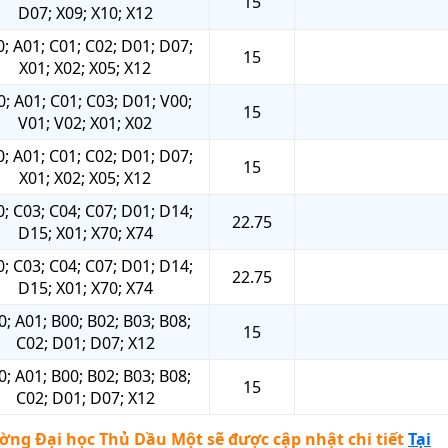
15
D07; X09; X10; X12
; A01; C01; C02; D01; D07;
15
X01; X02; X05; X12
0; A01; C01; C03; D01; V00;
15
V01; V02; X01; X02
; A01; C01; C02; D01; D07;
15
X01; X02; X05; X12
; C03; C04; C07; D01; D14;
22.75
D15; X01; X70; X74
; C03; C04; C07; D01; D14;
22.75
D15; X01; X70; X74
0; A01; B00; B02; B03; B08;
15
C02; D01; D07; X12
0; A01; B00; B02; B03; B08;
15
C02; D01; D07; X12
ờng Đại học Thủ Dầu Một
sẽ được cập nhật chi tiết
Tại