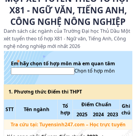
X81 - NGỮ VĂN, TIẾNG ANH,
CÔNG NGHỆ NÔNG NGHIỆP
Danh sách các ngành của Trường Đại học Thủ Dầu Một
xét tuyển theo tổ hợp X81 - Ngữ văn, Tiếng Anh, Công
nghệ nông nghiệp mới nhất 2026
Em hãy chọn tổ hợp môn mà em quan tâm
Chọn tổ hợp môn
1
. Phương thức
Điểm thi THPT
Điểm Chuẩn
Tổ
Ghi
STT
Tên ngành
hợp
chú
2025
2024
2023
Tra cứu tại:
Tuyensinh247.com
– Học trực tuyến