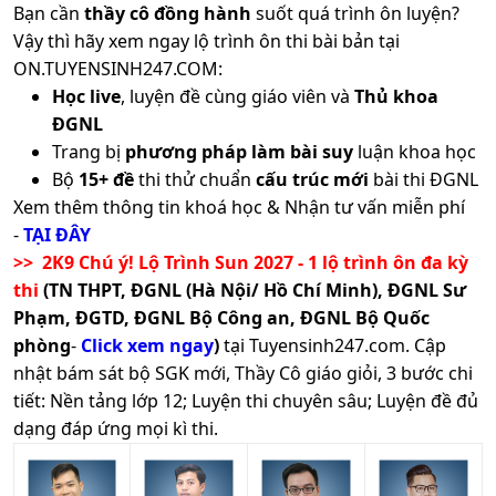
Bạn cần
thầy cô đồng hành
suốt quá trình ôn luyện?
Vậy thì hãy xem ngay lộ trình ôn thi bài bản tại
ON.TUYENSINH247.COM:
Học live
, luyện đề cùng giáo viên và
Thủ khoa
ĐGNL
Trang bị
phương pháp làm bài suy
luận khoa học
Bộ
15+ đề
thi thử chuẩn
cấu trúc mới
bài thi ĐGNL
Xem thêm thông tin khoá học & Nhận tư vấn miễn phí
-
TẠI ĐÂY
>> 2K9 Chú ý! Lộ Trình Sun 2027 - 1 lộ trình ôn đa kỳ
thi
(TN THPT, ĐGNL (Hà Nội/ Hồ Chí Minh), ĐGNL Sư
Phạm, ĐGTD, ĐGNL Bộ Công an, ĐGNL Bộ Quốc
phòng
-
Click xem ngay
)
tại Tuyensinh247.com.
Cập
nhật bám sát bộ SGK mới, Thầy Cô giáo giỏi, 3 bước chi
tiết: Nền tảng lớp 12; Luyện thi chuyên sâu; Luyện đề đủ
dạng đáp ứng mọi kì thi.