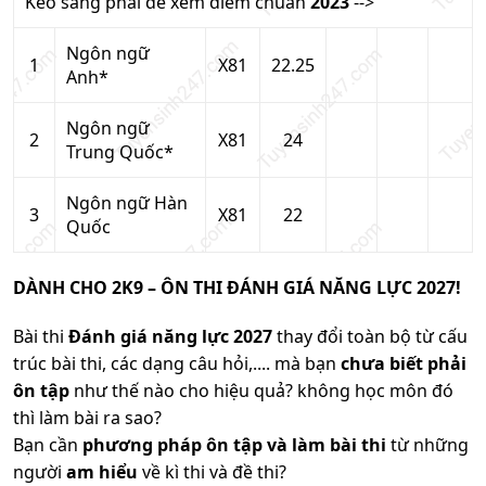
Kéo sang phải để xem điểm chuẩn
2023
-->
Ngôn ngữ
1
X81
22.25
Anh*
Ngôn ngữ
2
X81
24
Trung Quốc*
Ngôn ngữ Hàn
3
X81
22
Quốc
DÀNH CHO 2K9 – ÔN THI ĐÁNH GIÁ NĂNG LỰC 2027!
Bài thi
Đánh giá năng lực 2027
thay đổi toàn bộ từ cấu
trúc bài thi, các dạng câu hỏi,.... mà bạn
chưa biết phải
ôn tập
như thế nào cho hiệu quả? không học môn đó
thì làm bài ra sao?
Bạn cần
phương pháp ôn tập và làm bài thi
từ những
người
am hiểu
về kì thi và đề thi?