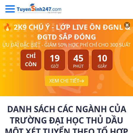
🔥 2K9 CHÚ Ý - LỚP LIVE ÔN ĐGNL &
ĐGTD SẮP ĐÓNG
ƯU ĐÃI ĐẶC BIỆT - GIẢM 50% HỌC PHÍ CHỈ CHO 300 SUẤT
19
45
10
CHỈ
CÒN
GIỜ
PHÚT
GIÂY
XEM CHI TIẾT
DANH SÁCH CÁC NGÀNH CỦA
TRƯỜNG ĐẠI HỌC THỦ DẦU
MỘT XÉT TUYỂN THEO TỔ HỢP