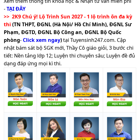
Xem thêm thông tin khoá học & Nhận tư vấn miễn phí
-
TẠI ĐÂY
>> 2K9 Chú ý! Lộ Trình Sun 2027 - 1 lộ trình ôn đa kỳ
thi
(TN THPT, ĐGNL (Hà Nội/ Hồ Chí Minh), ĐGNL Sư
Phạm, ĐGTD, ĐGNL Bộ Công an, ĐGNL Bộ Quốc
phòng
-
Click xem ngay
)
tại Tuyensinh247.com.
Cập
nhật bám sát bộ SGK mới, Thầy Cô giáo giỏi, 3 bước chi
tiết: Nền tảng lớp 12; Luyện thi chuyên sâu; Luyện đề đủ
dạng đáp ứng mọi kì thi.