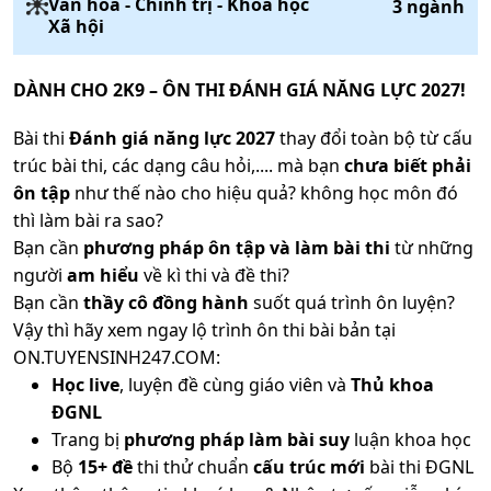
Văn hóa - Chính trị - Khoa học
3
ngành
Xã hội
DÀNH CHO 2K9 – ÔN THI ĐÁNH GIÁ NĂNG LỰC 2027!
Bài thi
Đánh giá năng lực 2027
thay đổi toàn bộ từ cấu
trúc bài thi, các dạng câu hỏi,.... mà bạn
chưa biết phải
ôn tập
như thế nào cho hiệu quả? không học môn đó
thì làm bài ra sao?
Bạn cần
phương pháp ôn tập và làm bài thi
từ những
người
am hiểu
về kì thi và đề thi?
Bạn cần
thầy cô đồng hành
suốt quá trình ôn luyện?
Vậy thì hãy xem ngay lộ trình ôn thi bài bản tại
ON.TUYENSINH247.COM:
Học live
, luyện đề cùng giáo viên và
Thủ khoa
ĐGNL
Trang bị
phương pháp làm bài suy
luận khoa học
Bộ
15+ đề
thi thử chuẩn
cấu trúc mới
bài thi ĐGNL