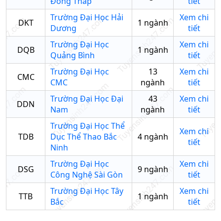
Đồng Tháp
tiết
Trường Đại Học Hải
Xem chi
DKT
1
ngành
Dương
tiết
Trường Đại Học
Xem chi
DQB
1
ngành
Quảng Bình
tiết
Trường Đại Học
13
Xem chi
CMC
CMC
ngành
tiết
Trường Đại Học Đại
43
Xem chi
DDN
Nam
ngành
tiết
Trường Đại Học Thể
Xem chi
TDB
Dục Thể Thao Bắc
4
ngành
tiết
Ninh
Trường Đại Học
Xem chi
DSG
9
ngành
Công Nghệ Sài Gòn
tiết
Trường Đại Học Tây
Xem chi
TTB
1
ngành
Bắc
tiết