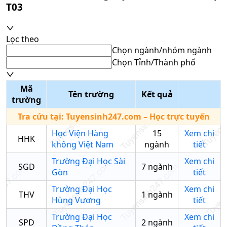
T03
Lọc theo
Chọn ngành/nhóm ngành
Chọn Tỉnh/Thành phố
Mã
Tên trường
Kết quả
trường
Tra cứu tại:
Tuyensinh247.com
– Học trực tuyến
Học Viện Hàng
15
Xem chi
HHK
không Việt Nam
ngành
tiết
Trường Đại Học Sài
Xem chi
SGD
7
ngành
Gòn
tiết
Trường Đại Học
Xem chi
THV
1
ngành
Hùng Vương
tiết
Trường Đại Học
Xem chi
SPD
2
ngành