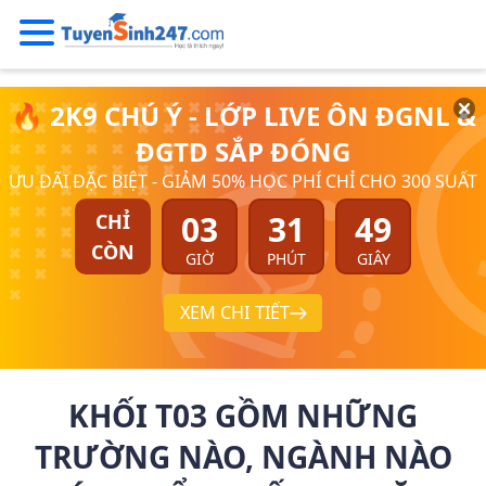
🔥 2K9 CHÚ Ý - LỚP LIVE ÔN ĐGNL &
ĐGTD SẮP ĐÓNG
ƯU ĐÃI ĐẶC BIỆT - GIẢM 50% HỌC PHÍ CHỈ CHO 300 SUẤT
03
31
48
CHỈ
CÒN
GIỜ
PHÚT
GIÂY
XEM CHI TIẾT
KHỐI T03 GỒM NHỮNG
TRƯỜNG NÀO, NGÀNH NÀO