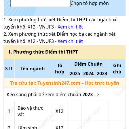
Chọn tổ hợp môn
1
. Xem phương thức xét
Điểm thi THPT
các ngành xét
tuyển khối
X12
-
VNUF3
-
Xem chi tiết
2
. Xem phương thức xét
Điểm học bạ
các ngành xét
tuyển khối
X12
-
VNUF3
-
Xem chi tiết
1
. Phương thức
Điểm thi THPT
Điểm Chuẩn
Tổ
Ghi
STT
Tên ngành
hợp
chú
2025
2024
2023
Tra cứu tại:
Tuyensinh247.com
– Học trực tuyến
Kéo sang phải để xem điểm chuẩn
2023
-->
Bảo vệ thực
1
X12
vật
2
Lâm sinh
X12