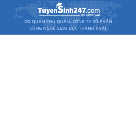
CƠ QUAN CHỦ QUẢN: CÔNG TY CỔ PHẦN
CÔNG NGHỆ GIÁO DỤC THÀNH PHÁT
Xem đề án tuyển sinh ĐH
Khóa học Online
2026
Xem điểm chuẩn Đại học
Công cụ tính điểm tốt
nghiệp THPT
Công cụ tính điểm học
Các ngành nghề đào tạo
bạ 2026
2026
Tổ hợp xét tuyển Đại học
Điểm chuẩn vào lớp 10
2026
Tel: 024.7300.7989 - Hotline: 1800.6947
Email: lienhe@tuyensinh247.com
Văn phòng: Tầng 7 - Tòa nhà Intracom - Số 82 Dịch Vọng
Hậu - Cầu Giấy - Hà Nội