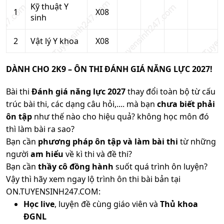
Kỹ thuật Y
1
X08
sinh
2
Vật lý Y khoa
X08
DÀNH CHO 2K9 – ÔN THI ĐÁNH GIÁ NĂNG LỰC 2027!
Bài thi
Đánh giá năng lực 2027
thay đổi toàn bộ từ cấu
trúc bài thi, các dạng câu hỏi,.... mà bạn
chưa biết phải
ôn tập
như thế nào cho hiệu quả? không học môn đó
thì làm bài ra sao?
Bạn cần
phương pháp ôn tập và làm bài thi
từ những
người
am hiểu
về kì thi và đề thi?
Bạn cần
thầy cô đồng hành
suốt quá trình ôn luyện?
Vậy thì hãy xem ngay lộ trình ôn thi bài bản tại
ON.TUYENSINH247.COM:
Học live
, luyện đề cùng giáo viên và
Thủ khoa
ĐGNL