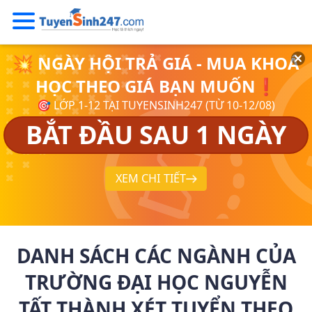
💥 NGÀY HỘI TRẢ GIÁ - MUA KHOÁ
HỌC THEO GIÁ BẠN MUỐN❗
🎯 LỚP 1-12 TẠI TUYENSINH247 (TỪ 10-12/08)
BẮT ĐẦU SAU 1 NGÀY
XEM CHI TIẾT
DANH SÁCH CÁC NGÀNH CỦA
TRƯỜNG ĐẠI HỌC NGUYỄN
TẤT THÀNH XÉT TUYỂN THEO