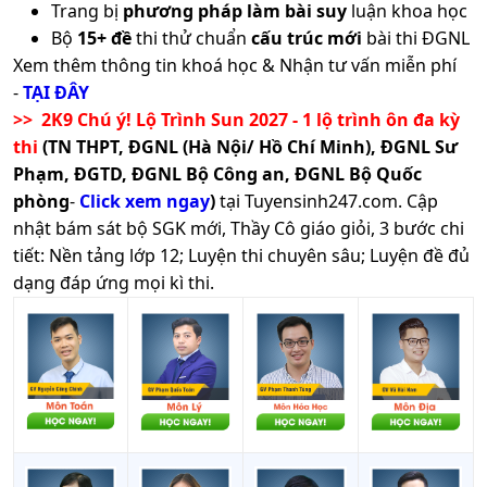
Trang bị
phương pháp làm bài suy
luận khoa học
Bộ
15+ đề
thi thử chuẩn
cấu trúc mới
bài thi ĐGNL
Xem thêm thông tin khoá học & Nhận tư vấn miễn phí
-
TẠI ĐÂY
>> 2K9 Chú ý! Lộ Trình Sun 2027 - 1 lộ trình ôn đa kỳ
thi
(TN THPT, ĐGNL (Hà Nội/ Hồ Chí Minh), ĐGNL Sư
Phạm, ĐGTD, ĐGNL Bộ Công an, ĐGNL Bộ Quốc
phòng
-
Click xem ngay
)
tại Tuyensinh247.com.
Cập
nhật bám sát bộ SGK mới, Thầy Cô giáo giỏi, 3 bước chi
tiết: Nền tảng lớp 12; Luyện thi chuyên sâu; Luyện đề đủ
dạng đáp ứng mọi kì thi.