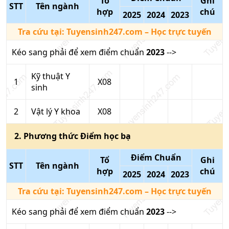
Tổ
Ghi
STT
Tên ngành
hợp
chú
2025
2024
2023
Tra cứu tại:
Tuyensinh247.com
– Học trực tuyến
Kéo sang phải để xem điểm chuẩn
2023
-->
Kỹ thuật Y
1
X08
sinh
2
Vật lý Y khoa
X08
2
. Phương thức
Điểm học bạ
Điểm Chuẩn
Tổ
Ghi
STT
Tên ngành
hợp
chú
2025
2024
2023
Tra cứu tại:
Tuyensinh247.com
– Học trực tuyến
Kéo sang phải để xem điểm chuẩn
2023
-->