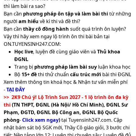
thì làm bài ra sao?
Bạn cần
phương pháp ôn tập và làm bài thi
từ những
người
am hiểu
về kì thi và đề thi?
Bạn cần
thầy cô đồng hành
suốt quá trình ôn luyện?
Vậy thì hãy xem ngay lộ trình ôn thi bài bản tại
ON.TUYENSINH247.COM:
Học live
, luyện đề cùng giáo viên và
Thủ khoa
ĐGNL
Trang bị
phương pháp làm bài suy
luận khoa học
Bộ
15+ đề
thi thử chuẩn
cấu trúc mới
bài thi ĐGNL
Xem thêm thông tin khoá học & Nhận tư vấn miễn phí
-
TẠI ĐÂY
>> 2K9 Chú ý! Lộ Trình Sun 2027 - 1 lộ trình ôn đa kỳ
thi
(TN THPT, ĐGNL (Hà Nội/ Hồ Chí Minh), ĐGNL Sư
Phạm, ĐGTD, ĐGNL Bộ Công an, ĐGNL Bộ Quốc
phòng
-
Click xem ngay
)
tại Tuyensinh247.com.
Cập
nhật bám sát bộ SGK mới, Thầy Cô giáo giỏi, 3 bước chi
tiết: Nền tảng lớp 12; Luyện thi chuyên sâu; Luyện đề đủ