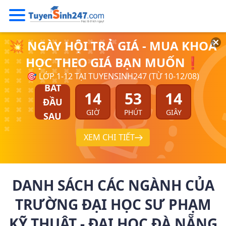
💥 NGÀY HỘI TRẢ GIÁ - MUA KHOÁ
HỌC THEO GIÁ BẠN MUỐN❗
🎯 LỚP 1-12 TẠI TUYENSINH247 (TỪ 10-12/08)
BẮT
14
53
14
ĐẦU
GIỜ
PHÚT
GIÂY
SAU
XEM CHI TIẾT
DANH SÁCH CÁC NGÀNH CỦA
TRƯỜNG ĐẠI HỌC SƯ PHẠM
KỸ THUẬT - ĐẠI HỌC ĐÀ NẴNG