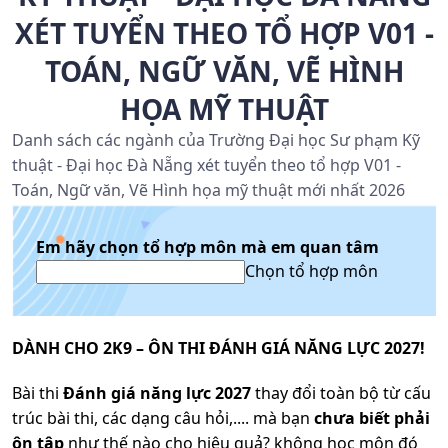
XÉT TUYỂN THEO TỔ HỢP V01 -
TOÁN, NGỮ VĂN, VẼ HÌNH
HỌA MỸ THUẬT
Danh sách các ngành của Trường Đại học Sư phạm Kỹ
thuật - Đại học Đà Nẵng xét tuyển theo tổ hợp V01 -
Toán, Ngữ văn, Vẽ Hình họa mỹ thuật mới nhất 2026
Em hãy chọn tổ hợp môn mà em quan tâm
Chọn tổ hợp môn
DÀNH CHO 2K9 – ÔN THI ĐÁNH GIÁ NĂNG LỰC 2027!
Bài thi
Đánh giá năng lực 2027
thay đổi toàn bộ từ cấu
trúc bài thi, các dạng câu hỏi,.... mà bạn
chưa biết phải
ôn tập
như thế nào cho hiệu quả? không học môn đó