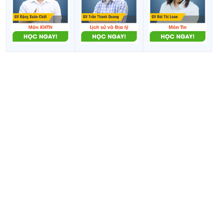
Công
16
THPT Huỳnh Thúc Kháng
lập
Trường THPT Dân tộc
Công
17
nội trú Đam San
lập
Công
18
THPT Buôn Đôn
lập
Công
19
THPT Trần Đại Nghĩa
lập
Công
20
THPT Việt Đức
lập
Công
21
THPT Y Jút
lập
Công
22
THPT Cư M'gar
lập
Công
23
THPT Lê Hữu Trác
lập
Công