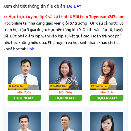
Xem chi tiết thông tin file đề án
TẠI ĐÂY
Công
8
THPT Trần Phú
lập
>> Học trực tuyến lớp 9 và Lộ trình UP10 trên Tuyensinh247.com
.
Học online tại nhà cũng giáo viên giỏi từ trường TOP đầu cả nước. Lộ
Trường THPT chuyên
Trường
9
trình học tập 3 giai đoạn: Học nền tảng lớp 9, Ôn thi vào lớp 10, Luyện
Nguyễn Du
chuyên
Đề. Bứt phá điểm lớp 9, thi vào lớp 10 kết quả cao. Hoàn trả học phí
Trường THPT DTNT
Công
nếu học không hiệu quả. Phụ huynh và học sinh tham khảo chi tiết
10
N’Trang Lơng
lập
khoá học tại:
Link
Trường THCS & THPT
11
Tư thục
Đông Du
Trường Trường Tiểu học,
12
Tư thục
THCS & THPT Hoàng Việt
13
Trường Phu Xuan School
Tư thục
Công
14
THPT Buôn Hồ
lập
Công
15
THPT Hai Bà Trưng
lập