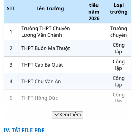
tiêu
Loại
STT
Tên Trường
năm
trường
2026
Trường THPT Chuyên
Trường
1
Lương Văn Chánh
chuyên
Công
2
THPT Buôn Ma Thuột
lập
Công
3
THPT Cao Bá Quát
lập
Công
4
THPT Chu Văn An
lập
Công
5
THPT Hồng Đức
lập
Công
6
THPT Lê Duẩn
Xem thêm
lập
Công
IV
. TẢI FILE PDF
7
THPT Lê Quý Đôn
lập