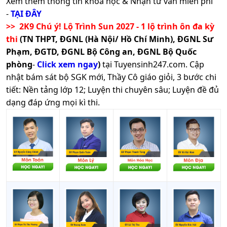
Xem thêm thông tin khoá học & Nhận tư vấn miễn phí
-
TẠI ĐÂY
>> 2K9 Chú ý! Lộ Trình Sun 2027 - 1 lộ trình ôn đa kỳ
thi
(TN THPT, ĐGNL (Hà Nội/ Hồ Chí Minh), ĐGNL Sư
Phạm, ĐGTD, ĐGNL Bộ Công an, ĐGNL Bộ Quốc
phòng
-
Click xem ngay
)
tại Tuyensinh247.com.
Cập
nhật bám sát bộ SGK mới, Thầy Cô giáo giỏi, 3 bước chi
tiết: Nền tảng lớp 12; Luyện thi chuyên sâu; Luyện đề đủ
dạng đáp ứng mọi kì thi.