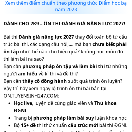
Xem thêm điểm chuẩn theo phương thức Điểm học bạ
năm 2023
DÀNH CHO 2K9 – ÔN THI ĐÁNH GIÁ NĂNG LỰC 2027!
Bài thi
Đánh giá năng lực 2027
thay đổi toàn bộ từ cấu
trúc bài thi, các dạng câu hỏi,.... mà bạn
chưa biết phải
ôn tập
như thế nào cho hiệu quả? không học môn đó
thì làm bài ra sao?
Bạn cần
phương pháp ôn tập và làm bài thi
từ những
người
am hiểu
về kì thi và đề thi?
Bạn cần
thầy cô đồng hành
suốt quá trình ôn luyện?
Vậy thì hãy xem ngay lộ trình ôn thi bài bản tại
ON.TUYENSINH247.COM:
Học live
, luyện đề cùng giáo viên và
Thủ khoa
ĐGNL
Trang bị
phương pháp làm bài suy
luận khoa học
Bộ
15+ đề
thi thử chuẩn
cấu trúc mới
bài thi ĐGNL