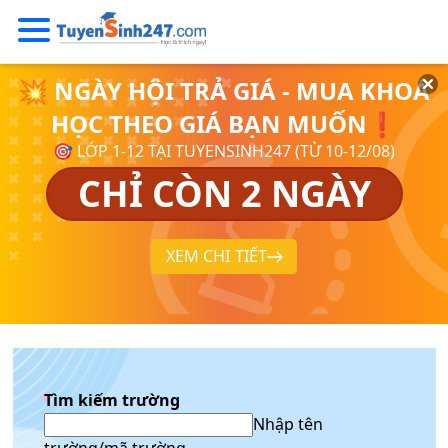
💥 NGÀY HỘI TRẢ GIÁ - MUA KHOÁ
HỌC THEO GIÁ BẠN MUỐN❗
🎯 LỚP 1-12 TẠI TUYENSINH247 (TỪ 10-12/08)
CHỈ CÒN 2 NGÀY
XEM CHI TIẾT
Tìm kiếm trường
Nhập tên