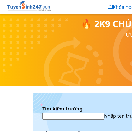
Khóa họ
🔥 2K9 CHÚ
ƯU
Tìm kiếm trường
Nhập tên tr