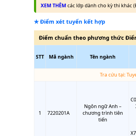
XEM THÊM
các lớp dành cho kỳ thi khác 
✯
Điểm xét tuyển kết hợp
Điểm chuẩn theo phương thức
Điể
STT
Mã ngành
Tên ngành
Tra cứu tại: Tu
C0
Ngôn ngữ Anh –
1
7220201A
chương trình tiên
tiến
X7