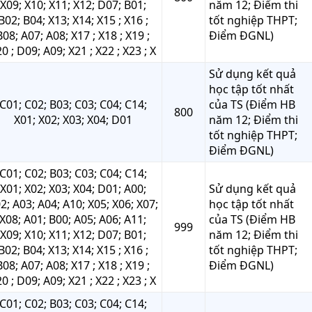
X09; X10; X11; X12; D07; B01;
năm 12; Điểm thi
B02; B04; X13; X14; X15 ; X16 ;
tốt nghiệp THPT;
B08; A07; A08; X17 ; X18 ; X19 ;
Điểm ĐGNL)
0 ; D09; A09; X21 ; X22 ; X23 ; X
Sử dụng kết quả
học tập tốt nhất
C01; C02; B03; C03; C04; C14;
của TS (Điểm HB
800
X01; X02; X03; X04; D01
năm 12; Điểm thi
tốt nghiệp THPT;
Điểm ĐGNL)
C01; C02; B03; C03; C04; C14;
X01; X02; X03; X04; D01; A00;
Sử dụng kết quả
2; A03; A04; A10; X05; X06; X07;
học tập tốt nhất
X08; A01; B00; A05; A06; A11;
của TS (Điểm HB
999
X09; X10; X11; X12; D07; B01;
năm 12; Điểm thi
B02; B04; X13; X14; X15 ; X16 ;
tốt nghiệp THPT;
B08; A07; A08; X17 ; X18 ; X19 ;
Điểm ĐGNL)
0 ; D09; A09; X21 ; X22 ; X23 ; X
C01; C02; B03; C03; C04; C14;