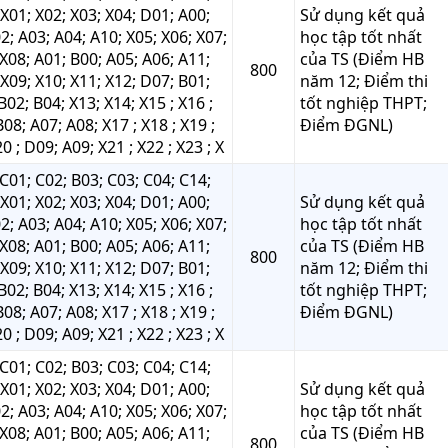
X01; X02; X03; X04; D01; A00;
Sử dụng kết quả
2; A03; A04; A10; X05; X06; X07;
học tập tốt nhất
X08; A01; B00; A05; A06; A11;
của TS (Điểm HB
800
X09; X10; X11; X12; D07; B01;
năm 12; Điểm thi
B02; B04; X13; X14; X15 ; X16 ;
tốt nghiệp THPT;
B08; A07; A08; X17 ; X18 ; X19 ;
Điểm ĐGNL)
0 ; D09; A09; X21 ; X22 ; X23 ; X
C01; C02; B03; C03; C04; C14;
X01; X02; X03; X04; D01; A00;
Sử dụng kết quả
2; A03; A04; A10; X05; X06; X07;
học tập tốt nhất
X08; A01; B00; A05; A06; A11;
của TS (Điểm HB
800
X09; X10; X11; X12; D07; B01;
năm 12; Điểm thi
B02; B04; X13; X14; X15 ; X16 ;
tốt nghiệp THPT;
B08; A07; A08; X17 ; X18 ; X19 ;
Điểm ĐGNL)
0 ; D09; A09; X21 ; X22 ; X23 ; X
C01; C02; B03; C03; C04; C14;
X01; X02; X03; X04; D01; A00;
Sử dụng kết quả
2; A03; A04; A10; X05; X06; X07;
học tập tốt nhất
X08; A01; B00; A05; A06; A11;
của TS (Điểm HB
800