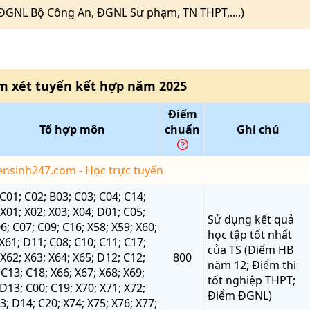
(ĐGNL Bộ Công An, ĐGNL Sư phạm, TN THPT,....)
m xét tuyển kết hợp
năm
2025
Điểm
Tổ hợp môn
chuẩn
Ghi chú
yensinh247.com - Học trực tuyến
C01; C02; B03; C03; C04; C14;
X01; X02; X03; X04; D01; C05;
Sử dụng kết quả
6; C07; C09; C16; X58; X59; X60;
học tập tốt nhất
X61; D11; C08; C10; C11; C17;
của TS (Điểm HB
X62; X63; X64; X65; D12; C12;
800
năm 12; Điểm thi
C13; C18; X66; X67; X68; X69;
tốt nghiệp THPT;
D13; C00; C19; X70; X71; X72;
Điểm ĐGNL)
3; D14; C20; X74; X75; X76; X77;