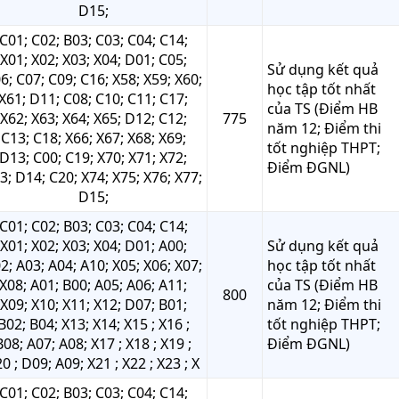
D15;
C01; C02; B03; C03; C04; C14;
X01; X02; X03; X04; D01; C05;
Sử dụng kết quả
6; C07; C09; C16; X58; X59; X60;
học tập tốt nhất
X61; D11; C08; C10; C11; C17;
của TS (Điểm HB
X62; X63; X64; X65; D12; C12;
775
năm 12; Điểm thi
C13; C18; X66; X67; X68; X69;
tốt nghiệp THPT;
D13; C00; C19; X70; X71; X72;
Điểm ĐGNL)
3; D14; C20; X74; X75; X76; X77;
D15;
C01; C02; B03; C03; C04; C14;
X01; X02; X03; X04; D01; A00;
Sử dụng kết quả
2; A03; A04; A10; X05; X06; X07;
học tập tốt nhất
X08; A01; B00; A05; A06; A11;
của TS (Điểm HB
800
X09; X10; X11; X12; D07; B01;
năm 12; Điểm thi
B02; B04; X13; X14; X15 ; X16 ;
tốt nghiệp THPT;
B08; A07; A08; X17 ; X18 ; X19 ;
Điểm ĐGNL)
0 ; D09; A09; X21 ; X22 ; X23 ; X
C01; C02; B03; C03; C04; C14;