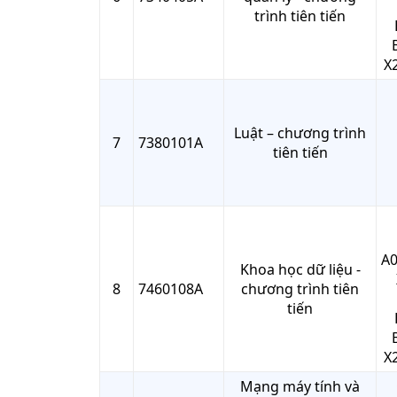
trình tiên tiến
X2
Luật – chương trình
7
7380101A
tiên tiến
A0
Khoa học dữ liệu -
8
7460108A
chương trình tiên
tiến
X2
Mạng máy tính và