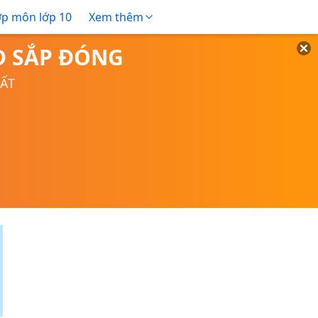
ợp môn lớp 10
Xem thêm
TD SẮP ĐÓNG
UẤT