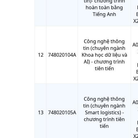
tin)- chương trình
hoàn toàn bằng
Tiếng Anh
X2
Công nghệ thông
A0
tin (chuyên ngành
12
748020104A
Khoa học dữ liệu và
AI) - chương trình
tiên tiến
X2
Công nghệ thông
A0
tin (chuyên ngành
13
748020105A
Smart logistics) -
chương trình tiên
tiến
X2