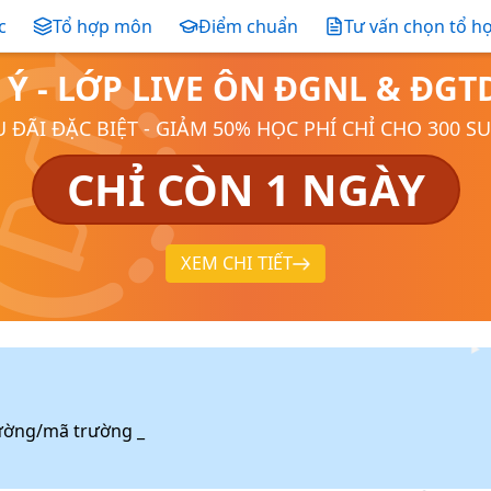
c
Tổ hợp môn
Điểm chuẩn
Tư vấn chọn tổ h
 Ý - LỚP LIVE ÔN ĐGNL & ĐG
 ĐÃI ĐẶC BIỆT - GIẢM 50% HỌC PHÍ CHỈ CHO 300 S
CHỈ CÒN 1 NGÀY
XEM CHI TIẾT
ường/mã trường _