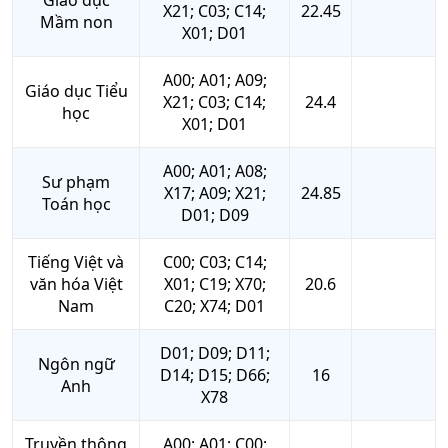
Giáo dục
X21; C03; C14;
22.45
Mầm non
X01; D01
A00; A01; A09;
Giáo dục Tiểu
X21; C03; C14;
24.4
học
X01; D01
A00; A01; A08;
Sư phạm
X17; A09; X21;
24.85
Toán học
D01; D09
Tiếng Việt và
C00; C03; C14;
văn hóa Việt
X01; C19; X70;
20.6
Nam
C20; X74; D01
D01; D09; D11;
Ngôn ngữ
D14; D15; D66;
16
Anh
X78
Truyền thông
A00; A01; C00;