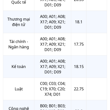
Quốc tế
D01; D09
A00; A01; A08;
Thương mại
X17; A09; X21;
18.1
điện tử
D01; D09
A00; A01; A08;
Tài chính -
X17; A09; X21;
17.75
Ngân hàng
D01; D09
A00; A01; A08;
Kế toán
X17; A09; X21;
18.15
D01; D09
C00; C03; C04;
Luật
C19; X70; C20;
22.75
X74; D01
B00; B01; B03;
Công nghệ