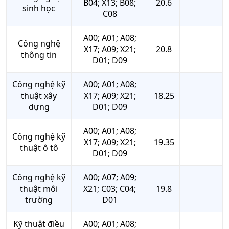
B04; X13; B08;
20.6
sinh học
C08
A00; A01; A08;
Công nghệ
X17; A09; X21;
20.8
thông tin
D01; D09
Công nghệ kỹ
A00; A01; A08;
thuật xây
X17; A09; X21;
18.25
dựng
D01; D09
A00; A01; A08;
Công nghệ kỹ
X17; A09; X21;
19.35
thuật ô tô
D01; D09
Công nghệ kỹ
A00; A07; A09;
thuật môi
X21; C03; C04;
19.8
trường
D01
Kỹ thuật điều
A00; A01; A08;