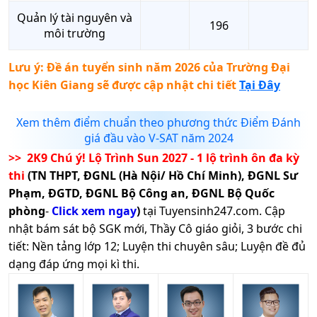
Quản lý tài nguyên và
196
môi trường
Lưu ý: Đề án tuyển sinh năm 2026 của
Trường Đại
học Kiên Giang
sẽ được cập nhật chi tiết
Tại Đây
Xem thêm điểm chuẩn theo phương thức Điểm Đánh
giá đầu vào V-SAT năm 2024
>> 2K9 Chú ý! Lộ Trình Sun 2027 - 1 lộ trình ôn đa kỳ
thi
(TN THPT, ĐGNL (Hà Nội/ Hồ Chí Minh), ĐGNL Sư
Phạm, ĐGTD, ĐGNL Bộ Công an, ĐGNL Bộ Quốc
phòng
-
Click xem ngay
)
tại Tuyensinh247.com.
Cập
nhật bám sát bộ SGK mới, Thầy Cô giáo giỏi, 3 bước chi
tiết: Nền tảng lớp 12; Luyện thi chuyên sâu; Luyện đề đủ
dạng đáp ứng mọi kì thi.