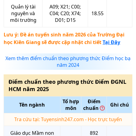
Quản lý tài
A09; X21; C00;
nguyên và
C04; C20; X74;
18.55
môi trường
D01; D15
Lưu ý: Đề án tuyển sinh năm 2026 của
Trường Đại
học Kiên Giang
sẽ được cập nhật chi tiết
Tại Đây
Xem thêm điểm chuẩn theo phương thức Điểm học bạ
năm 2024
Điểm chuẩn theo phương thức
Điểm ĐGNL
HCM
năm
2025
Tổ hợp
Điểm
Tên ngành
Ghi chú
môn
chuẩn
Tra cứu tại: Tuyensinh247.com - Học trực tuyến
Giáo dục Mầm non
892