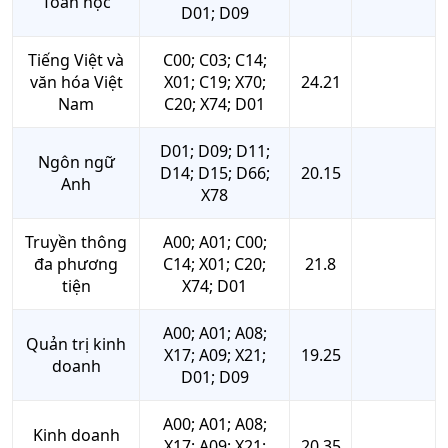
Toán học
D01; D09
Tiếng Việt và
C00; C03; C14;
văn hóa Việt
X01; C19; X70;
24.21
Nam
C20; X74; D01
D01; D09; D11;
Ngôn ngữ
D14; D15; D66;
20.15
Anh
X78
Truyền thông
A00; A01; C00;
đa phương
C14; X01; C20;
21.8
tiện
X74; D01
A00; A01; A08;
Quản trị kinh
X17; A09; X21;
19.25
doanh
D01; D09
A00; A01; A08;
Kinh doanh
X17; A09; X21;
20.35