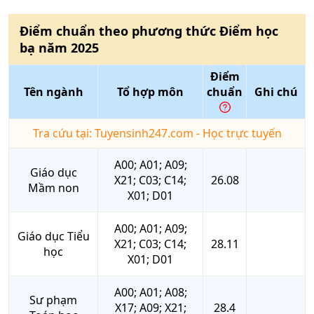
Điểm chuẩn theo phương thức
Điểm học
bạ
năm
2025
Điểm
Tên ngành
Tổ hợp môn
chuẩn
Ghi chú
Tra cứu tại: Tuyensinh247.com - Học trực tuyến
A00; A01; A09;
Giáo dục
X21; C03; C14;
26.08
Mầm non
X01; D01
A00; A01; A09;
Giáo dục Tiểu
X21; C03; C14;
28.11
học
X01; D01
A00; A01; A08;
Sư phạm
X17; A09; X21;
28.4