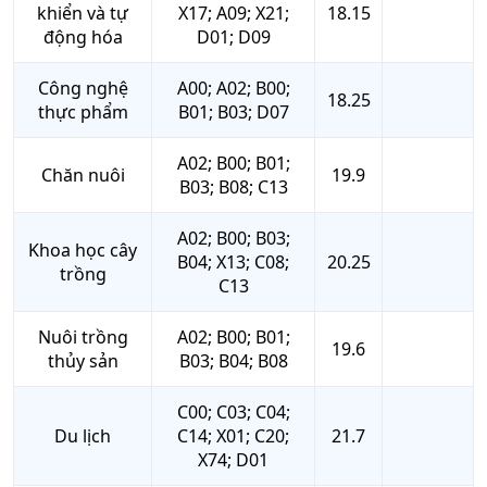
khiển và tự
X17; A09; X21;
18.15
động hóa
D01; D09
Công nghệ
A00; A02; B00;
18.25
thực phẩm
B01; B03; D07
A02; B00; B01;
Chăn nuôi
19.9
B03; B08; C13
A02; B00; B03;
Khoa học cây
B04; X13; C08;
20.25
trồng
C13
Nuôi trồng
A02; B00; B01;
19.6
thủy sản
B03; B04; B08
C00; C03; C04;
Du lịch
C14; X01; C20;
21.7
X74; D01