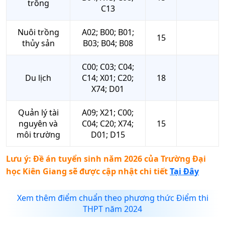
trồng
C13
Nuôi trồng
A02; B00; B01;
15
thủy sản
B03; B04; B08
C00; C03; C04;
Du lịch
C14; X01; C20;
18
X74; D01
Quản lý tài
A09; X21; C00;
nguyên và
C04; C20; X74;
15
môi trường
D01; D15
Lưu ý: Đề án tuyển sinh năm 2026 của
Trường Đại
học Kiên Giang
sẽ được cập nhật chi tiết
Tại Đây
Xem thêm điểm chuẩn theo phương thức Điểm thi
THPT năm 2024