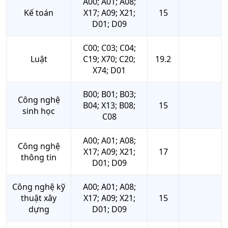
A00; A01; A08;
Kế toán
X17; A09; X21;
15
D01; D09
C00; C03; C04;
Luật
C19; X70; C20;
19.2
X74; D01
B00; B01; B03;
Công nghệ
B04; X13; B08;
15
sinh học
C08
A00; A01; A08;
Công nghệ
X17; A09; X21;
17
thông tin
D01; D09
Công nghệ kỹ
A00; A01; A08;
thuật xây
X17; A09; X21;
15
dựng
D01; D09