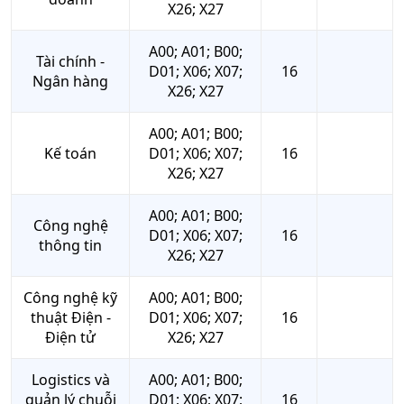
X26; X27
A00; A01; B00;
Tài chính -
D01; X06; X07;
16
Ngân hàng
X26; X27
A00; A01; B00;
Kế toán
D01; X06; X07;
16
X26; X27
A00; A01; B00;
Công nghệ
D01; X06; X07;
16
thông tin
X26; X27
Công nghệ kỹ
A00; A01; B00;
thuật Điện -
D01; X06; X07;
16
Điện tử
X26; X27
Logistics và
A00; A01; B00;
quản lý chuỗi
D01; X06; X07;
16