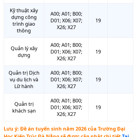
Kỹ thuật xây
A00; A01; B00;
dựng công
D01; X06; X07;
19
trình giao
X26; X27
thông
A00; A01; B00;
Quản lý xây
D01; X06; X07;
19
dựng
X26; X27
Quản trị Dịch
A00; A01; B00;
vụ du lịch và
D01; X06; X07;
19
Lữ hành
X26; X27
A00; A01; B00;
Quản trị
D01; X06; X07;
19
khách sạn
X26; X27
Lưu ý: Đề án tuyển sinh năm 2026 của
Trường Đại
Học Kiến Trúc Đà Nẵng
sẽ được cập nhật chi tiết
Tại