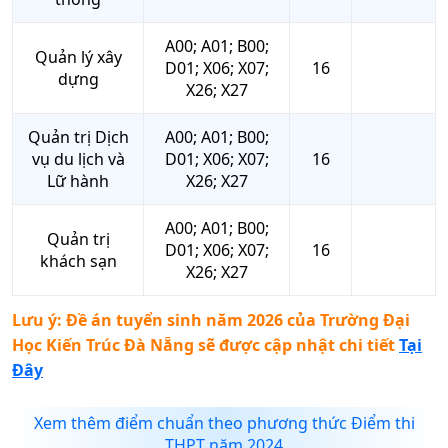
A00; A01; B00;
Quản lý xây
D01; X06; X07;
16
dựng
X26; X27
Quản trị Dịch
A00; A01; B00;
vụ du lịch và
D01; X06; X07;
16
Lữ hành
X26; X27
A00; A01; B00;
Quản trị
D01; X06; X07;
16
khách sạn
X26; X27
Lưu ý: Đề án tuyển sinh năm 2026 của
Trường Đại
Học Kiến Trúc Đà Nẵng
sẽ được cập nhật chi tiết
Tại
Đây
Xem thêm điểm chuẩn theo phương thức Điểm thi
THPT năm 2024