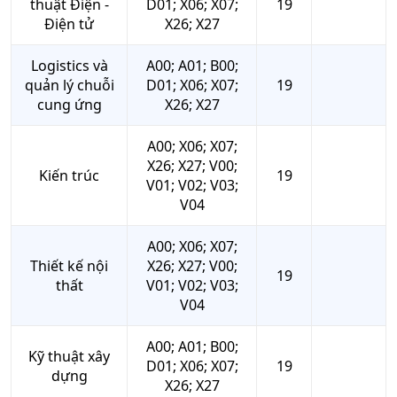
thuật Điện -
D01; X06; X07;
19
Điện tử
X26; X27
Logistics và
A00; A01; B00;
quản lý chuỗi
D01; X06; X07;
19
cung ứng
X26; X27
A00; X06; X07;
X26; X27; V00;
Kiến trúc
19
V01; V02; V03;
V04
A00; X06; X07;
Thiết kế nội
X26; X27; V00;
19
thất
V01; V02; V03;
V04
A00; A01; B00;
Kỹ thuật xây
D01; X06; X07;
19
dựng
X26; X27