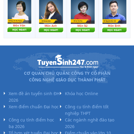
CƠ QUAN CHỦ QUẢN: CÔNG TY CỔ PHẦN
CÔNG NGHỆ GIÁO DỤC THÀNH PHÁT
Xem đề án tuyển sinh ĐH
Khóa học Online
2026
Xem điểm chuẩn Đại học
Công cụ tính điểm tốt
nghiệp THPT
Công cụ tính điểm học
Các ngành nghề đào tạo
bạ 2026
2026
Tổ hợp xét tuyển Đại học
Điểm chuẩn vào lớp 10