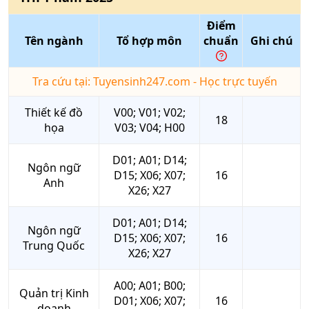
Điểm
Tên ngành
Tổ hợp môn
chuẩn
Ghi chú
Tra cứu tại: Tuyensinh247.com - Học trực tuyến
Thiết kế đồ
V00; V01; V02;
18
họa
V03; V04; H00
D01; A01; D14;
Ngôn ngữ
D15; X06; X07;
16
Anh
X26; X27
D01; A01; D14;
Ngôn ngữ
D15; X06; X07;
16
Trung Quốc
X26; X27
A00; A01; B00;
Quản trị Kinh
D01; X06; X07;
16
doanh