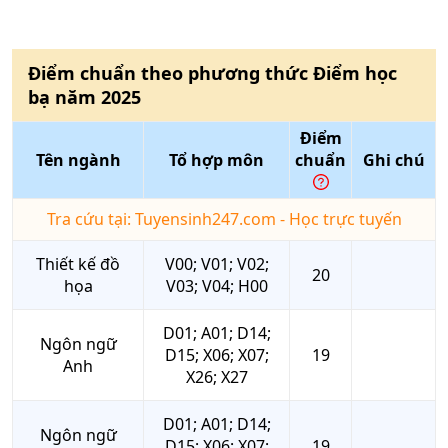
Điểm chuẩn theo phương thức
Điểm học
bạ
năm
2025
Điểm
Tên ngành
Tổ hợp môn
chuẩn
Ghi chú
Tra cứu tại: Tuyensinh247.com - Học trực tuyến
Thiết kế đồ
V00; V01; V02;
20
họa
V03; V04; H00
D01; A01; D14;
Ngôn ngữ
D15; X06; X07;
19
Anh
X26; X27
D01; A01; D14;
Ngôn ngữ
D15; X06; X07;
19