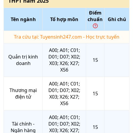
THPT
năm
2025
Điểm
Tên ngành
Tổ hợp môn
chuẩn
Ghi chú
Tra cứu tại: Tuyensinh247.com - Học trực tuyến
A00; A01; C01;
Quản trị kinh
D01; D07; X02;
15
doanh
X03; X26; X27;
X56
A00; A01; C01;
Thương mại
D01; D07; X02;
15
điện tử
X03; X26; X27;
X56
A00; A01; C01;
Tài chính -
D01; D07; X02;
15
Ngân hàng
X03; X26; X27;