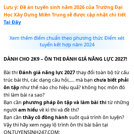
Lưu ý: Đề án tuyển sinh năm 2026 của
Trường Đại
Học Xây Dựng Miền Trung
sẽ được cập nhật chi tiết
Tại Đây
Xem thêm điểm chuẩn theo phương thức Điểm xét
tuyển kết hợp năm 2024
DÀNH CHO 2K9 – ÔN THI ĐÁNH GIÁ NĂNG LỰC 2027!
Bài thi
Đánh giá năng lực 2027
thay đổi toàn bộ từ cấu
trúc bài thi, các dạng câu hỏi,.... mà bạn
chưa biết phải
ôn tập
như thế nào cho hiệu quả? không học môn đó
thì làm bài ra sao?
Bạn cần
phương pháp ôn tập và làm bài thi
từ những
người
am hiểu
về kì thi và đề thi?
Bạn cần
thầy cô đồng hành
suốt quá trình ôn luyện?
Vậy thì hãy xem ngay lộ trình ôn thi bài bản tại
ON.TUYENSINH247.COM: