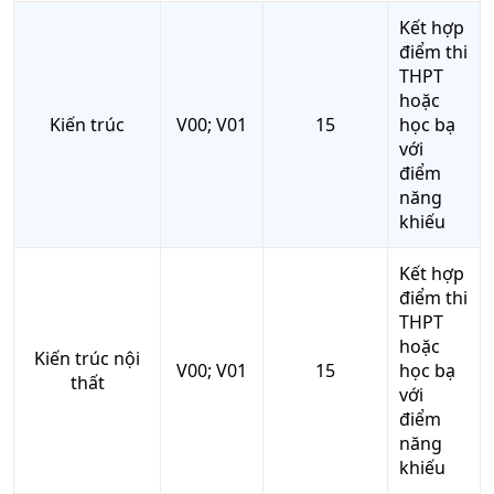
Kết hợp
điểm thi
THPT
hoặc
Kiến trúc
V00; V01
15
học bạ
với
điểm
năng
khiếu
Kết hợp
điểm thi
THPT
hoặc
Kiến trúc nội
V00; V01
15
học bạ
thất
với
điểm
năng
khiếu