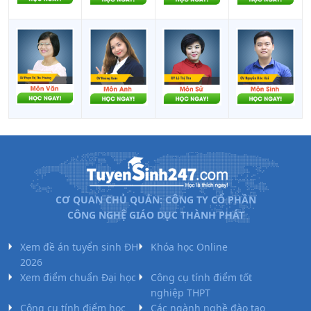
CƠ QUAN CHỦ QUẢN: CÔNG TY CỔ PHẦN
CÔNG NGHỆ GIÁO DỤC THÀNH PHÁT
Xem đề án tuyển sinh ĐH
Khóa học Online
2026
Xem điểm chuẩn Đại học
Công cụ tính điểm tốt
nghiệp THPT
Công cụ tính điểm học
Các ngành nghề đào tạo