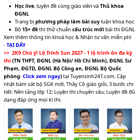
Học live
, luyện đề cùng giáo viên và
Thủ khoa
ĐGNL
Trang bị
phương pháp làm bài suy
luận khoa học
Bộ
15+ đề
thi thử chuẩn
cấu trúc mới
bài thi ĐGNL
Xem thêm thông tin khoá học & Nhận tư vấn miễn phí
-
TẠI ĐÂY
>> 2K9 Chú ý! Lộ Trình Sun 2027 - 1 lộ trình ôn đa kỳ
thi
(TN THPT, ĐGNL (Hà Nội/ Hồ Chí Minh), ĐGNL Sư
Phạm, ĐGTD, ĐGNL Bộ Công an, ĐGNL Bộ Quốc
phòng
-
Click xem ngay
)
tại Tuyensinh247.com.
Cập
nhật bám sát bộ SGK mới, Thầy Cô giáo giỏi, 3 bước chi
tiết: Nền tảng lớp 12; Luyện thi chuyên sâu; Luyện đề đủ
dạng đáp ứng mọi kì thi.