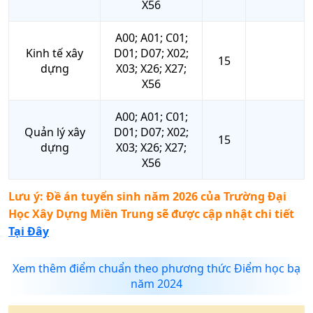
X56
A00; A01; C01;
Kinh tế xây
D01; D07; X02;
15
dựng
X03; X26; X27;
X56
A00; A01; C01;
Quản lý xây
D01; D07; X02;
15
dựng
X03; X26; X27;
X56
Lưu ý: Đề án tuyển sinh năm 2026 của
Trường Đại
Học Xây Dựng Miền Trung
sẽ được cập nhật chi tiết
Tại Đây
Xem thêm điểm chuẩn theo phương thức Điểm học bạ
năm 2024