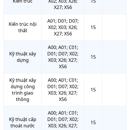
Kiến trúc
X02; X03; X26;
15
X27; X56
A01; D01; D07;
Kiến trúc nội
X02; X03; X26;
15
thất
X27; X56
A00; A01; C01;
Kỹ thuật xây
D01; D07; X02;
15
dựng
X03; X26; X27;
X56
Kỹ thuật xây
A00; A01; C01;
dựng công
D01; D07; X02;
15
trình giao
X03; X26; X27;
thông
X56
A00; A01; C01;
Kỹ thuật cấp
D01; D07; X02;
15
thoát nước
X03; X26; X27;