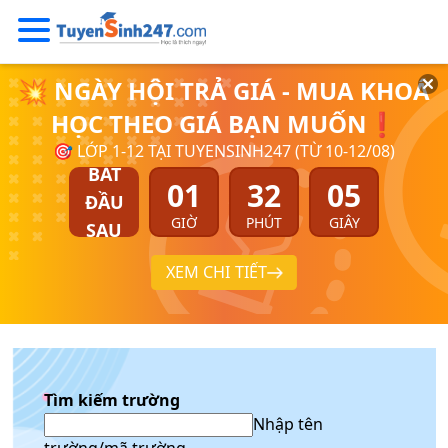
💥 NGÀY HỘI TRẢ GIÁ - MUA KHOÁ
HỌC THEO GIÁ BẠN MUỐN❗
🎯 LỚP 1-12 TẠI TUYENSINH247 (TỪ 10-12/08)
BẮT
01
32
05
ĐẦU
GIỜ
PHÚT
GIÂY
SAU
XEM CHI TIẾT
Tìm kiếm trường
Nhập tên