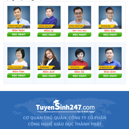
CƠ QUAN CHỦ QUẢN: CÔNG TY CỔ PHẦN
CÔNG NGHỆ GIÁO DỤC THÀNH PHÁT