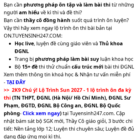
Bạn cần
phương pháp ôn tập và làm bài thi
từ những
người
am hiểu
về kì thi và đề thi?
Bạn cần
thầy cô đồng hành
suốt quá trình ôn luyện?
Vậy thì hãy xem ngay lộ trình ôn thi bài bản tại
ON.TUYENSINH247.COM:
Học live
, luyện đề cùng giáo viên và
Thủ khoa
ĐGNL
Trang bị
phương pháp làm bài suy
luận khoa học
Bộ
15+ đề
thi thử chuẩn
cấu trúc mới
bài thi ĐGNL
Xem thêm thông tin khoá học & Nhận tư vấn miễn phí
-
TẠI ĐÂY
>> 2K9 Chú ý! Lộ Trình Sun 2027 - 1 lộ trình ôn đa kỳ
thi
(TN THPT, ĐGNL (Hà Nội/ Hồ Chí Minh), ĐGNL Sư
Phạm, ĐGTD, ĐGNL Bộ Công an, ĐGNL Bộ Quốc
phòng
-
Click xem ngay
)
tại Tuyensinh247.com.
Cập
nhật bám sát bộ SGK mới, Thầy Cô giáo giỏi, 3 bước chi
tiết: Nền tảng lớp 12; Luyện thi chuyên sâu; Luyện đề đủ
dạng đáp ứng mọi kì thi.