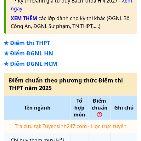
• Kỳ thi Đánh giá tư duy Bách khoa HN 2027 -
Xem
ngay
XEM THÊM
các lớp dành cho kỳ thi khác (ĐGNL Bộ
Công An, ĐGNL Sư phạm, TN THPT,....)
✯
Điểm thi THPT
✯
Điểm ĐGNL HN
✯
Điểm ĐGNL HCM
Điểm chuẩn theo phương thức
Điểm thi
THPT
năm
2025
Tổ
Điểm
Tên ngành
hợp
chuẩn
Ghi chú
môn
Tra cứu tại: Tuyensinh247.com - Học trực tuyến
Chỉ huy tham mưu Hải