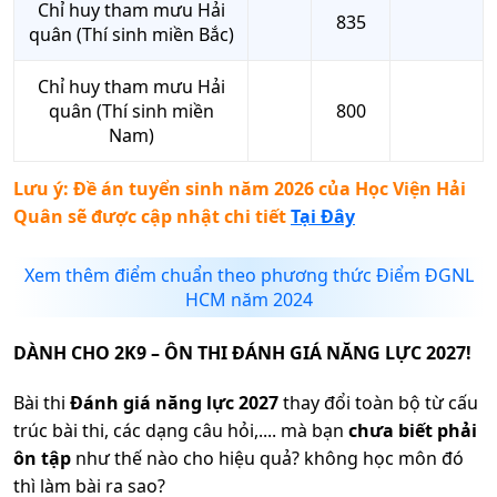
Chỉ huy tham mưu Hải
835
quân (Thí sinh miền Bắc)
Chỉ huy tham mưu Hải
quân (Thí sinh miền
800
Nam)
Lưu ý: Đề án tuyển sinh năm 2026 của
Học Viện Hải
Quân
sẽ được cập nhật chi tiết
Tại Đây
Xem thêm điểm chuẩn theo phương thức Điểm ĐGNL
HCM năm 2024
DÀNH CHO 2K9 – ÔN THI ĐÁNH GIÁ NĂNG LỰC 2027!
Bài thi
Đánh giá năng lực 2027
thay đổi toàn bộ từ cấu
trúc bài thi, các dạng câu hỏi,.... mà bạn
chưa biết phải
ôn tập
như thế nào cho hiệu quả? không học môn đó
thì làm bài ra sao?