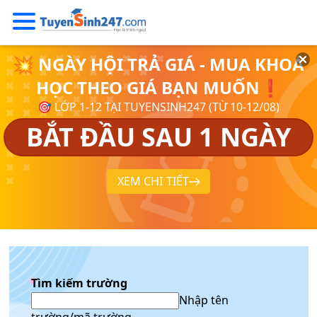
💥 NGÀY HỘI TRẢ GIÁ - MUA KHOÁ
HỌC THEO GIÁ BẠN MUỐN❗
🎯 LỚP 1-12 TẠI TUYENSINH247 (TỪ 10-12/08)
BẮT ĐẦU SAU 1 NGÀY
XEM CHI TIẾT
Tìm kiếm trường
Nhập tên