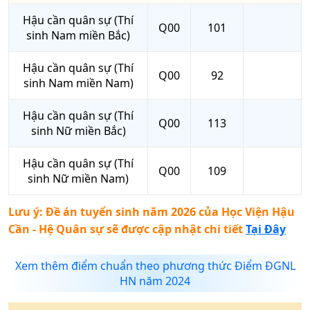
Hậu cần quân sự (Thí
Q00
101
sinh Nam miền Bắc)
Hậu cần quân sự (Thí
Q00
92
sinh Nam miền Nam)
Hậu cần quân sự (Thí
Q00
113
sinh Nữ miền Bắc)
Hậu cần quân sự (Thí
Q00
109
sinh Nữ miền Nam)
Lưu ý: Đề án tuyển sinh năm 2026 của
Học Viện Hậu
Cần - Hệ Quân sự
sẽ được cập nhật chi tiết
Tại Đây
Xem thêm điểm chuẩn theo phương thức Điểm ĐGNL
HN năm 2024