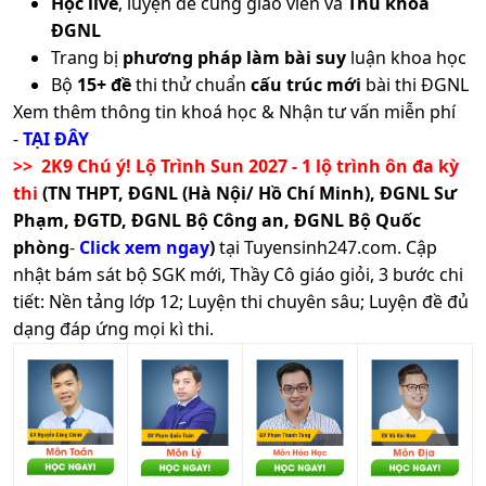
Học live
, luyện đề cùng giáo viên và
Thủ khoa
ĐGNL
Trang bị
phương pháp làm bài suy
luận khoa học
Bộ
15+ đề
thi thử chuẩn
cấu trúc mới
bài thi ĐGNL
Xem thêm thông tin khoá học & Nhận tư vấn miễn phí
-
TẠI ĐÂY
>> 2K9 Chú ý! Lộ Trình Sun 2027 - 1 lộ trình ôn đa kỳ
thi
(TN THPT, ĐGNL (Hà Nội/ Hồ Chí Minh), ĐGNL Sư
Phạm, ĐGTD, ĐGNL Bộ Công an, ĐGNL Bộ Quốc
phòng
-
Click xem ngay
)
tại Tuyensinh247.com.
Cập
nhật bám sát bộ SGK mới, Thầy Cô giáo giỏi, 3 bước chi
tiết: Nền tảng lớp 12; Luyện thi chuyên sâu; Luyện đề đủ
dạng đáp ứng mọi kì thi.