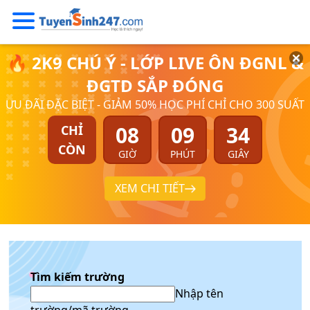
🔥 2K9 CHÚ Ý - LỚP LIVE ÔN ĐGNL &
ĐGTD SẮP ĐÓNG
ƯU ĐÃI ĐẶC BIỆT - GIẢM 50% HỌC PHÍ CHỈ CHO 300 SUẤT
08
09
33
CHỈ
CÒN
GIỜ
PHÚT
GIÂY
XEM CHI TIẾT
Tìm kiếm trường
Nhập tên