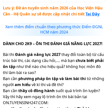
Lưu ý: Đề án tuyển sinh năm 2026 của
Học Viện Hậu
Cần - Hệ Quân sự
sẽ được cập nhật chi tiết
Tại Đây
Xem thêm điểm chuẩn theo phương thức Điểm ĐGNL
HCM năm 2024
DÀNH CHO 2K9 – ÔN THI ĐÁNH GIÁ NĂNG LỰC 2027!
Bài thi
Đánh giá năng lực 2027
thay đổi toàn bộ từ cấu
trúc bài thi, các dạng câu hỏi,.... mà bạn
chưa biết phải
ôn tập
như thế nào cho hiệu quả? không học môn đó
thì làm bài ra sao?
Bạn cần
phương pháp ôn tập và làm bài thi
từ những
người
am hiểu
về kì thi và đề thi?
Bạn cần
thầy cô đồng hành
suốt quá trình ôn luyện?
Vậy thì hãy xem ngay lộ trình ôn thi bài bản tại
ON.TUYENSINH247.COM: