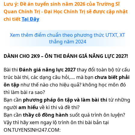
Lưu ý: Đề án tuyển sinh năm 2026 của
Trường Sĩ
Quan Chính Trị - Đại Học Chính Trị
sẽ được cập nhật
chi tiết
Tại Đây
Xem thêm điểm chuẩn theo phương thức ƯTXT, XT
thẳng năm 2024
DÀNH CHO 2K9 – ÔN THI ĐÁNH GIÁ NĂNG LỰC 2027!
Bài thi
Đánh giá năng lực 2027
thay đổi toàn bộ từ cấu
trúc bài thi, các dạng câu hỏi,.... mà bạn
chưa biết phải
ôn tập
như thế nào cho hiệu quả? không học môn đó
thì làm bài ra sao?
Bạn cần
phương pháp ôn tập và làm bài thi
từ những
người
am hiểu
về kì thi và đề thi?
Bạn cần
thầy cô đồng hành
suốt quá trình ôn luyện?
Vậy thì hãy xem ngay lộ trình ôn thi bài bản tại
ON.TUYENSINH247.COM: