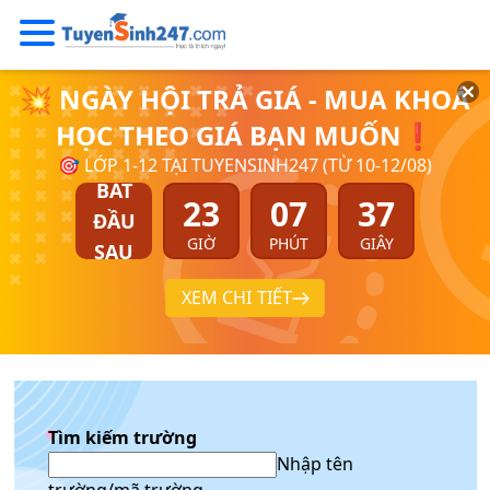
💥 NGÀY HỘI TRẢ GIÁ - MUA KHOÁ
HỌC THEO GIÁ BẠN MUỐN❗
🎯 LỚP 1-12 TẠI TUYENSINH247 (TỪ 10-12/08)
BẮT
23
07
37
ĐẦU
GIỜ
PHÚT
GIÂY
SAU
XEM CHI TIẾT
Tìm kiếm trường
Nhập tên