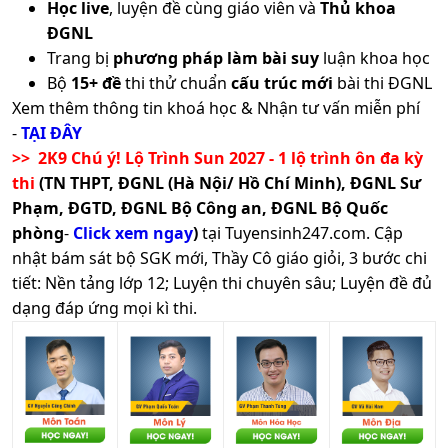
Học live
, luyện đề cùng giáo viên và
Thủ khoa
ĐGNL
Trang bị
phương pháp làm bài suy
luận khoa học
Bộ
15+ đề
thi thử chuẩn
cấu trúc mới
bài thi ĐGNL
Xem thêm thông tin khoá học & Nhận tư vấn miễn phí
-
TẠI ĐÂY
>> 2K9 Chú ý! Lộ Trình Sun 2027 - 1 lộ trình ôn đa kỳ
thi
(TN THPT, ĐGNL (Hà Nội/ Hồ Chí Minh), ĐGNL Sư
Phạm, ĐGTD, ĐGNL Bộ Công an, ĐGNL Bộ Quốc
phòng
-
Click xem ngay
)
tại Tuyensinh247.com.
Cập
nhật bám sát bộ SGK mới, Thầy Cô giáo giỏi, 3 bước chi
tiết: Nền tảng lớp 12; Luyện thi chuyên sâu; Luyện đề đủ
dạng đáp ứng mọi kì thi.