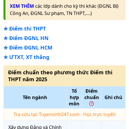
XEM THÊM
các lớp dành cho kỳ thi khác (ĐGNL Bộ
Công An, ĐGNL Sư phạm, TN THPT,....)
✯
Điểm thi THPT
✯
Điểm ĐGNL HN
✯
Điểm ĐGNL HCM
✯
ƯTXT, XT thẳng
Điểm chuẩn theo phương thức
Điểm thi
THPT
năm
2025
Tổ
Điểm
Tên ngành
hợp
chuẩn
Ghi chú
môn
Tra cứu tại: Tuyensinh247.com - Học trực tuyến
Xây dựng Đảng và Chính