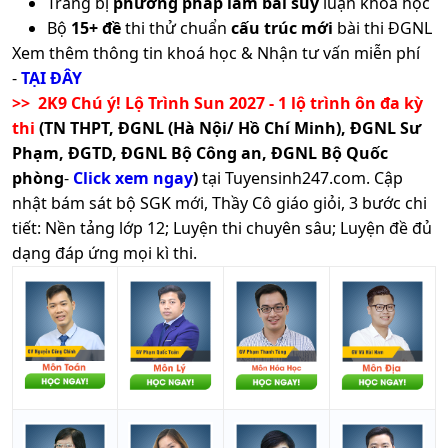
Trang bị
phương pháp làm bài suy
luận khoa học
Bộ
15+ đề
thi thử chuẩn
cấu trúc mới
bài thi ĐGNL
Xem thêm thông tin khoá học & Nhận tư vấn miễn phí
-
TẠI ĐÂY
>> 2K9 Chú ý! Lộ Trình Sun 2027 - 1 lộ trình ôn đa kỳ
thi
(TN THPT, ĐGNL (Hà Nội/ Hồ Chí Minh), ĐGNL Sư
Phạm, ĐGTD, ĐGNL Bộ Công an, ĐGNL Bộ Quốc
phòng
-
Click xem ngay
)
tại Tuyensinh247.com.
Cập
nhật bám sát bộ SGK mới, Thầy Cô giáo giỏi, 3 bước chi
tiết: Nền tảng lớp 12; Luyện thi chuyên sâu; Luyện đề đủ
dạng đáp ứng mọi kì thi.