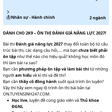
Nhân sự - Hành chính
2
ngành
DÀNH CHO 2K9 – ÔN THI ĐÁNH GIÁ NĂNG LỰC 2027!
Bài thi
Đánh giá năng lực 2027
thay đổi toàn bộ từ cấu
trúc bài thi, các dạng câu hỏi,.... mà bạn
chưa biết phải
ôn tập
như thế nào cho hiệu quả? không học môn đó
thì làm bài ra sao?
Bạn cần
phương pháp ôn tập và làm bài thi
từ những
người
am hiểu
về kì thi và đề thi?
Bạn cần
thầy cô đồng hành
suốt quá trình ôn luyện?
Vậy thì hãy xem ngay lộ trình ôn thi bài bản tại
ON.TUYENSINH247.COM:
Học live
, luyện đề cùng giáo viên và
Thủ khoa
ĐGNL