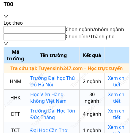
T00
Lọc theo
Chọn ngành/nhóm ngành
Chọn Tỉnh/Thành phố
Mã
Tên trường
Kết quả
trường
Tra cứu tại:
Tuyensinh247.com
– Học trực tuyến
Trường Đại học Thủ
Xem chi
HNM
2
ngành
Đô Hà Nội
tiết
Học Viện Hàng
30
Xem chi
HHK
không Việt Nam
ngành
tiết
Trường Đại Học Tôn
Xem chi
DTT
4
ngành
Đức Thắng
tiết
Xem chi
TCT
Đại Học Cần Thơ
1
ngành