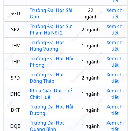
tiết
Trường Đại Học Sài
22
Xem chi
SGD
Gòn
ngành
tiết
Trường Đại Học Sư
Xem chi
SP2
2
ngành
Phạm Hà Nội 2
tiết
Trường Đại Học
Xem chi
THV
1
ngành
Hùng Vương
tiết
Trường Đại Học Hải
Xem chi
THP
1
ngành
Phòng
tiết
Trường Đại Học
Xem chi
SPD
2
ngành
Đồng Tháp
tiết
Khoa Giáo Dục Thể
Xem chi
DHC
1
ngành
Chất Huế
tiết
Trường Đại Học Hải
Xem chi
DKT
1
ngành
Dương
tiết
Trường Đại Học
Xem chi
DQB
1
ngành
Quảng Bình
tiết