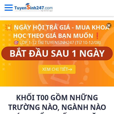
💥 NGÀY HỘI TRẢ GIÁ - MUA KHOÁ
HỌC THEO GIÁ BẠN MUỐN❗
🎯 LỚP 1-12 TẠI TUYENSINH247 (TỪ 10-12/08)
BẮT ĐẦU SAU 1 NGÀY
XEM CHI TIẾT
KHỐI T00 GỒM NHỮNG
TRƯỜNG NÀO, NGÀNH NÀO