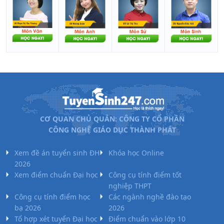
CƠ QUAN CHỦ QUẢN: CÔNG TY CỔ PHẦN
CÔNG NGHỆ GIÁO DỤC THÀNH PHÁT
Xem đề án tuyển sinh ĐH
Khóa học Online
2026
Xem điểm chuẩn Đại học
Công cụ tính điểm tốt
nghiệp THPT
Công cụ tính điểm học
Các ngành nghề đào tạo
bạ 2026
2026
Tổ hợp xét tuyển Đại học
Điểm chuẩn vào lớp 10