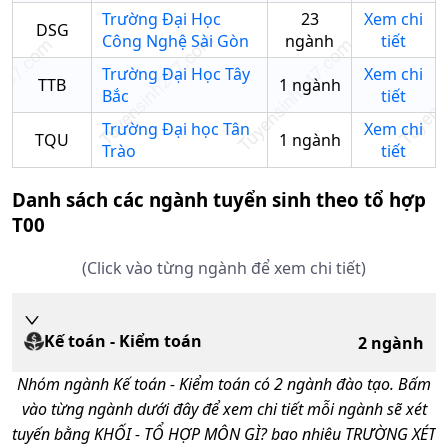
Trường Đại Học
23
Xem chi
DSG
Công Nghệ Sài Gòn
ngành
tiết
Trường Đại Học Tây
Xem chi
TTB
1
ngành
Bắc
tiết
Trường Đại học Tân
Xem chi
TQU
1
ngành
Trào
tiết
Danh sách các ngành tuyển sinh theo tổ hợp
T00
(Click vào từng ngành để xem chi tiết)
Kế toán - Kiểm toán
2
ngành
Nhóm ngành
Kế toán - Kiểm toán
có
2
ngành đào tạo. Bấm
vào từng ngành dưới đây để xem chi tiết mỗi ngành sẽ xét
tuyến bằng KHỐI - TỔ HỢP MÔN GÌ? bao nhiêu TRƯỜNG XÉT