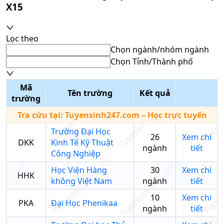
X15
Lọc theo
Chọn ngành/nhóm ngành
Chọn Tỉnh/Thành phố
Mã
Tên trường
Kết quả
trường
Tra cứu tại:
Tuyensinh247.com
– Học trực tuyến
Trường Đại Học
26
Xem chi
DKK
Kinh Tế Kỹ Thuật
ngành
tiết
Công Nghiệp
Học Viện Hàng
30
Xem chi
HHK
không Việt Nam
ngành
tiết
10
Xem chi
PKA
Đại Học Phenikaa
ngành
tiết