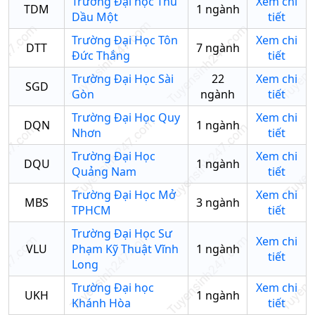
Trường Đại học Thủ
Xem chi
TDM
1
ngành
Dầu Một
tiết
Trường Đại Học Tôn
Xem chi
DTT
7
ngành
Đức Thắng
tiết
Trường Đại Học Sài
22
Xem chi
SGD
Gòn
ngành
tiết
Trường Đại Học Quy
Xem chi
DQN
1
ngành
Nhơn
tiết
Trường Đại Học
Xem chi
DQU
1
ngành
Quảng Nam
tiết
Trường Đại Học Mở
Xem chi
MBS
3
ngành
TPHCM
tiết
Trường Đại Học Sư
Xem chi
VLU
Phạm Kỹ Thuật Vĩnh
1
ngành
tiết
Long
Trường Đại học
Xem chi
UKH
1
ngành
Khánh Hòa
tiết