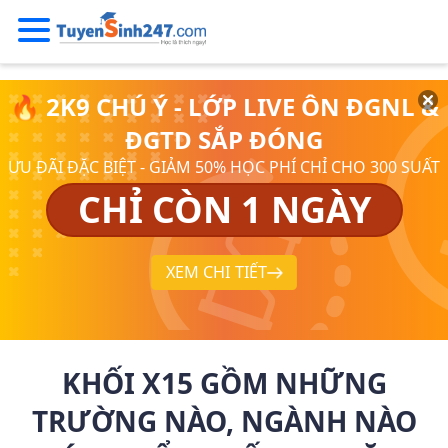
🔥 2K9 CHÚ Ý - LỚP LIVE ÔN ĐGNL &
ĐGTD SẮP ĐÓNG
ƯU ĐÃI ĐẶC BIỆT - GIẢM 50% HỌC PHÍ CHỈ CHO 300 SUẤT
CHỈ CÒN 1 NGÀY
XEM CHI TIẾT
KHỐI X15 GỒM NHỮNG
TRƯỜNG NÀO, NGÀNH NÀO