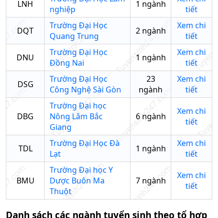
LNH
1
ngành
nghiệp
tiết
Trường Đại Học
Xem chi
DQT
2
ngành
Quang Trung
tiết
Trường Đại Học
Xem chi
DNU
1
ngành
Đồng Nai
tiết
Trường Đại Học
23
Xem chi
DSG
Công Nghệ Sài Gòn
ngành
tiết
Trường Đại học
Xem chi
DBG
Nông Lâm Bắc
6
ngành
tiết
Giang
Trường Đại Học Đà
Xem chi
TDL
1
ngành
Lạt
tiết
Trường Đại học Y
Xem chi
BMU
Dược Buôn Ma
7
ngành
tiết
Thuột
Danh sách các ngành tuyển sinh theo tổ hợp