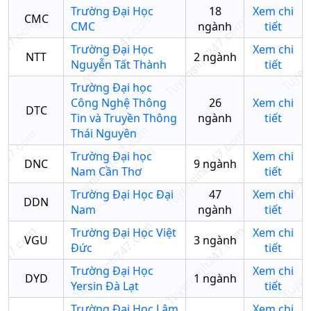
Trường Đại Học
18
Xem chi
CMC
CMC
ngành
tiết
Trường Đại Học
Xem chi
NTT
2
ngành
Nguyễn Tất Thành
tiết
Trường Đại học
Công Nghệ Thông
26
Xem chi
DTC
Tin và Truyền Thông
ngành
tiết
Thái Nguyên
Trường Đại học
Xem chi
DNC
9
ngành
Nam Cần Thơ
tiết
Trường Đại Học Đại
47
Xem chi
DDN
Nam
ngành
tiết
Trường Đại Học Việt
Xem chi
VGU
3
ngành
Đức
tiết
Trường Đại Học
Xem chi
DYD
1
ngành
Yersin Đà Lạt
tiết
Trường Đại Học Lâm
Xem chi