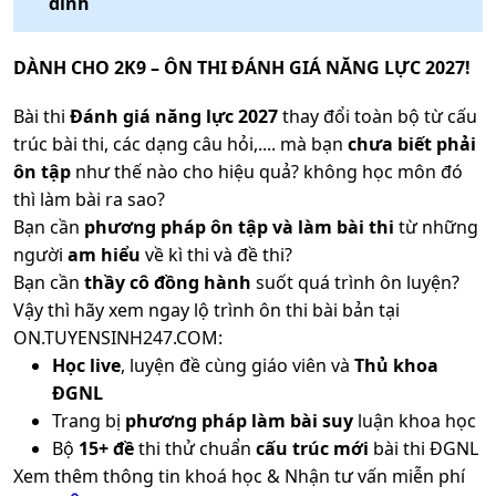
đình
DÀNH CHO 2K9 – ÔN THI ĐÁNH GIÁ NĂNG LỰC 2027!
Bài thi
Đánh giá năng lực 2027
thay đổi toàn bộ từ cấu
trúc bài thi, các dạng câu hỏi,.... mà bạn
chưa biết phải
ôn tập
như thế nào cho hiệu quả? không học môn đó
thì làm bài ra sao?
Bạn cần
phương pháp ôn tập và làm bài thi
từ những
người
am hiểu
về kì thi và đề thi?
Bạn cần
thầy cô đồng hành
suốt quá trình ôn luyện?
Vậy thì hãy xem ngay lộ trình ôn thi bài bản tại
ON.TUYENSINH247.COM:
Học live
, luyện đề cùng giáo viên và
Thủ khoa
ĐGNL
Trang bị
phương pháp làm bài suy
luận khoa học
Bộ
15+ đề
thi thử chuẩn
cấu trúc mới
bài thi ĐGNL
Xem thêm thông tin khoá học & Nhận tư vấn miễn phí