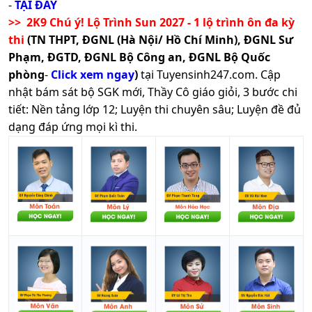
-
TẠI ĐÂY
>> 2K9 Chú ý! Lộ Trình Sun 2027 - 1 lộ trình ôn đa kỳ
thi
(TN THPT, ĐGNL (Hà Nội/ Hồ Chí Minh), ĐGNL Sư
Phạm, ĐGTD, ĐGNL Bộ Công an, ĐGNL Bộ Quốc
phòng
-
Click xem ngay
)
tại Tuyensinh247.com.
Cập
nhật bám sát bộ SGK mới, Thầy Cô giáo giỏi, 3 bước chi
tiết: Nền tảng lớp 12; Luyện thi chuyên sâu; Luyện đề đủ
dạng đáp ứng mọi kì thi.