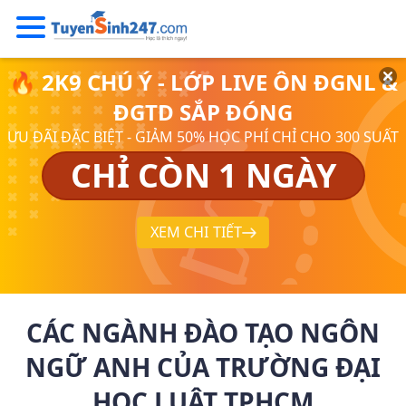
🔥 2K9 CHÚ Ý - LỚP LIVE ÔN ĐGNL &
ĐGTD SẮP ĐÓNG
ƯU ĐÃI ĐẶC BIỆT - GIẢM 50% HỌC PHÍ CHỈ CHO 300 SUẤT
CHỈ CÒN 1 NGÀY
XEM CHI TIẾT
CÁC NGÀNH ĐÀO TẠO NGÔN
NGỮ ANH CỦA TRƯỜNG ĐẠI
HỌC LUẬT TPHCM