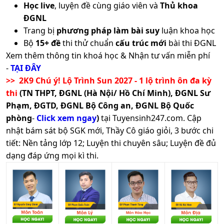
Học live
, luyện đề cùng giáo viên và
Thủ khoa
ĐGNL
Trang bị
phương pháp làm bài suy
luận khoa học
Bộ
15+ đề
thi thử chuẩn
cấu trúc mới
bài thi ĐGNL
Xem thêm thông tin khoá học & Nhận tư vấn miễn phí
-
TẠI ĐÂY
>> 2K9 Chú ý! Lộ Trình Sun 2027 - 1 lộ trình ôn đa kỳ
thi
(TN THPT, ĐGNL (Hà Nội/ Hồ Chí Minh), ĐGNL Sư
Phạm, ĐGTD, ĐGNL Bộ Công an, ĐGNL Bộ Quốc
phòng
-
Click xem ngay
)
tại Tuyensinh247.com.
Cập
nhật bám sát bộ SGK mới, Thầy Cô giáo giỏi, 3 bước chi
tiết: Nền tảng lớp 12; Luyện thi chuyên sâu; Luyện đề đủ
dạng đáp ứng mọi kì thi.