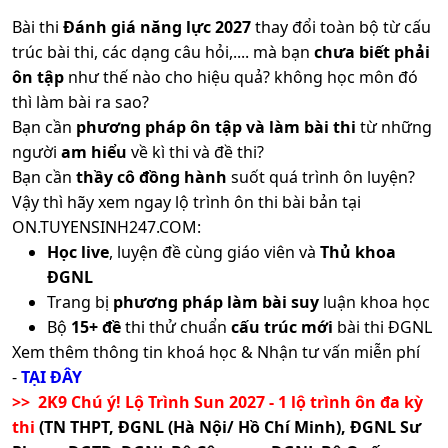
Bài thi
Đánh giá năng lực 2027
thay đổi toàn bộ từ cấu
trúc bài thi, các dạng câu hỏi,.... mà bạn
chưa biết phải
ôn tập
như thế nào cho hiệu quả? không học môn đó
thì làm bài ra sao?
Bạn cần
phương pháp ôn tập và làm bài thi
từ những
người
am hiểu
về kì thi và đề thi?
Bạn cần
thầy cô đồng hành
suốt quá trình ôn luyện?
Vậy thì hãy xem ngay lộ trình ôn thi bài bản tại
ON.TUYENSINH247.COM:
Học live
, luyện đề cùng giáo viên và
Thủ khoa
ĐGNL
Trang bị
phương pháp làm bài suy
luận khoa học
Bộ
15+ đề
thi thử chuẩn
cấu trúc mới
bài thi ĐGNL
Xem thêm thông tin khoá học & Nhận tư vấn miễn phí
-
TẠI ĐÂY
>> 2K9 Chú ý! Lộ Trình Sun 2027 - 1 lộ trình ôn đa kỳ
thi
(TN THPT, ĐGNL (Hà Nội/ Hồ Chí Minh), ĐGNL Sư