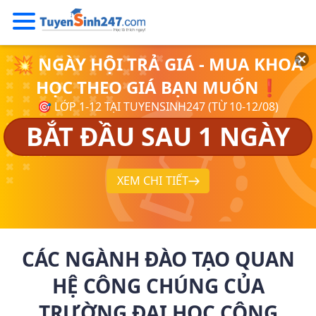
💥 NGÀY HỘI TRẢ GIÁ - MUA KHOÁ
HỌC THEO GIÁ BẠN MUỐN❗
🎯 LỚP 1-12 TẠI TUYENSINH247 (TỪ 10-12/08)
BẮT ĐẦU SAU 1 NGÀY
XEM CHI TIẾT
CÁC NGÀNH ĐÀO TẠO QUAN
HỆ CÔNG CHÚNG CỦA
TRƯỜNG ĐẠI HỌC CÔNG