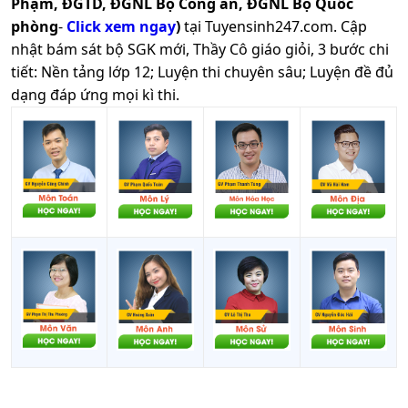
Phạm, ĐGTD, ĐGNL Bộ Công an, ĐGNL Bộ Quốc
phòng
-
Click xem ngay
)
tại Tuyensinh247.com.
Cập
nhật bám sát bộ SGK mới, Thầy Cô giáo giỏi, 3 bước chi
tiết: Nền tảng lớp 12; Luyện thi chuyên sâu; Luyện đề đủ
dạng đáp ứng mọi kì thi.