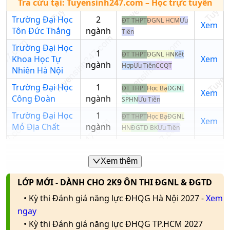
sức
21.2
20
20
Tra cứu tại:
Tuyensinh247.com
– Học trực tuyến
tuyển
C01;
Trường
khỏe và
C02;
Đại Học
Trường Đại Học
2
ĐT THPT
ĐGNL HCM
Ưu
an toàn
Xem
Trường học
D01;
Khoa
Tôn Đức Thắng
ngành
Tiên
D07;
Nhập tên trường/mã
Học Tự
Trường Đại Học
D08
Nhiên
trường
1
ĐT THPT
ĐGNL HN
Kết
Khoa Học Tự
Xem
Hà Nội
ngành
Hợp
Ưu Tiên
CCQT
Nhiên Hà Nội
Môi
A11;
Trường Đại Học
1
trường,
C03;
ĐT THPT
Học Bạ
ĐGNL
Xem
Công Đoàn
ngành
sức
C04;
SPHN
Ưu Tiên
khỏe và
X01;
Trường Đại Học
1
ĐT THPT
Học Bạ
ĐGNL
Xem
an toàn
X02
Mỏ Địa Chất
ngành
HN
ĐGTD BK
Ưu Tiên
A00;
ĐT THPT
ĐGNL
Trường Đại Học
1
Xem
A01;
HCM
Học Bạ
ĐGNL
Khoa Học Huế
ngành
Xem thêm
Bảo hộ
A03;
HN
Kết Hợp
Ưu Tiên
lao
19.69
15.2
15.15
C01;
Trường
LỚP MỚI - DÀNH CHO 2K9 ÔN THI ĐGNL & ĐGTD
động
D01;
Đại Học
• Kỳ thi Đánh giá năng lực ĐHQG Hà Nội 2027 -
Xem
X06
Công
ngay
Đoàn
• Kỳ thi Đánh giá năng lực ĐHQG TP.HCM 2027
Bảo hộ