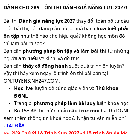
DÀNH CHO 2K9 – ÔN THI ĐÁNH GIÁ NĂNG LỰC 2027!
Bài thi
Đánh giá năng lực 2027
thay đổi toàn bộ từ cấu
trúc bài thi, các dạng câu hỏi,.... mà bạn
chưa biết phải
ôn tập
như thế nào cho hiệu quả? không học môn đó
thì làm bài ra sao?
Bạn cần
phương pháp ôn tập và làm bài thi
từ những
người
am hiểu
về kì thi và đề thi?
Bạn cần
thầy cô đồng hành
suốt quá trình ôn luyện?
Vậy thì hãy xem ngay lộ trình ôn thi bài bản tại
ON.TUYENSINH247.COM:
Học live
, luyện đề cùng giáo viên và
Thủ khoa
ĐGNL
Trang bị
phương pháp làm bài suy
luận khoa học
Bộ
15+ đề
thi thử chuẩn
cấu trúc mới
bài thi ĐGNL
Xem thêm thông tin khoá học & Nhận tư vấn miễn phí
-
TẠI ĐÂY
>> 2K9 Chú ý! Lộ Trình Sun 2027 - 1 lộ trình ôn đa kỳ