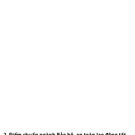
2. Điểm chuẩn ngành
Bảo hộ, an toàn lao động
tất