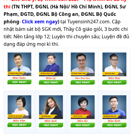
thi
(TN THPT, ĐGNL (Hà Nội/ Hồ Chí Minh), ĐGNL Sư
Phạm, ĐGTD, ĐGNL Bộ Công an, ĐGNL Bộ Quốc
phòng
-
Click xem ngay
)
tại Tuyensinh247.com.
Cập
nhật bám sát bộ SGK mới, Thầy Cô giáo giỏi, 3 bước chi
tiết: Nền tảng lớp 12; Luyện thi chuyên sâu; Luyện đề đủ
dạng đáp ứng mọi kì thi.