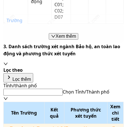
động
C01;
C02;
D07
Trường
Đại Học
Bảo hộ
Tôn Đức
lao
A00;
Xem thêm
Thắng
động -
A01;
3. Danh sách trường xét ngành
Bảo hộ, an toàn lao
Chương
B00;
động
và phương thức xét tuyển
trình
B03;
20
học tại
B08;
Phân
C01;
Lọc theo
hiệu
C02;
keyboard_arrow_right
Lọc thêm
Khánh
D07
Tỉnh/thành phố
Hòa
Chọn Tỉnh/Thành phố
A00;
Tổ hợp môn
A01;
Xem
Kết
Phương thức
Nhập tên tổ hợp/mã tổ hợp
A02;
Tên Trường
chi
Môi
quả
xét tuyển
Phương thức xét tuyển
B00;
tiết
trường,
Chọn phương thức xét
B03;