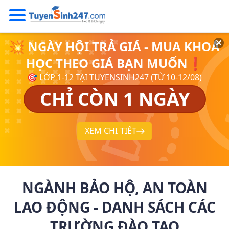
💥 NGÀY HỘI TRẢ GIÁ - MUA KHOÁ
HỌC THEO GIÁ BẠN MUỐN❗
🎯 LỚP 1-12 TẠI TUYENSINH247 (TỪ 10-12/08)
CHỈ CÒN 1 NGÀY
XEM CHI TIẾT
NGÀNH BẢO HỘ, AN TOÀN
LAO ĐỘNG - DANH SÁCH CÁC
TRƯỜNG ĐÀO TẠO