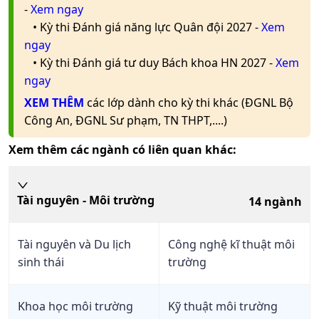
-
Xem ngay
lao
X05
động
• Kỳ thi Đánh giá năng lực Quân đội 2027 -
Xem
ngay
An
• Kỳ thi Đánh giá tư duy Bách khoa HN 2027 -
Xem
toàn, Vệ
ngay
A01
17
18
17
sinh lao
XEM THÊM
các lớp dành cho kỳ thi khác (ĐGNL Bộ
động
Công An, ĐGNL Sư phạm, TN THPT,....)
Trường
Đại Học
(A00;
Xem thêm các ngành có liên quan khác:
Mỏ Địa
A02;
An
Chất
A03;
toàn, Vệ
A04;
sinh lao
Tài nguyên - Môi trường
14
ngành
X05;
động
C01;
X06
Tài nguyên và Du lịch
Công nghệ kĩ thuật môi
sinh thái
trường
Quản lý
A00;
Trường
an toàn,
B00;
Đại Học
sức
Khoa học môi trường
Kỹ thuật môi trường
C14;
15.5
15
Khoa
khỏe và