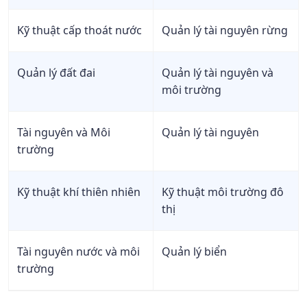
D10;
Học Huế
môi
X01
trường
Kỹ thuật cấp thoát nước
Quản lý tài nguyên rừng
Ghi chú: Dữ liệu điểm chuẩn là xét tuyển bằng phương thức
tốt nghiệp THPT
Quản lý đất đai
Quản lý tài nguyên và
môi trường
Tài nguyên và Môi
Quản lý tài nguyên
trường
Kỹ thuật khí thiên nhiên
Kỹ thuật môi trường đô
thị
Tài nguyên nước và môi
Quản lý biển
trường