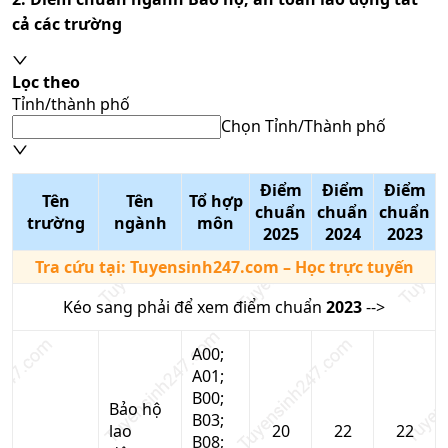
cả các trường
Lọc theo
Tỉnh/thành phố
Chọn Tỉnh/Thành phố
Điểm
Điểm
Điểm
Tên
Tên
Tổ hợp
chuẩn
chuẩn
chuẩn
trường
ngành
môn
2025
2024
2023
Tra cứu tại:
Tuyensinh247.com
– Học trực tuyến
Kéo sang phải để xem điểm chuẩn
2023
-->
A00;
A01;
B00;
Bảo hộ
B03;
lao
20
22
22
B08;