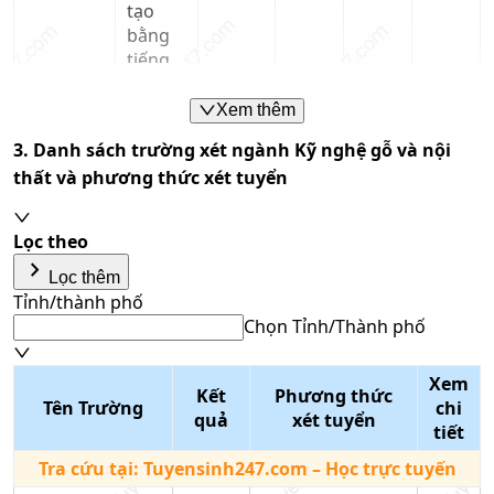
tạo
bằng
tiếng
Việt)
Xem thêm
Kỹ
3. Danh sách trường xét ngành
Kỹ nghệ gỗ và nội
nghệ
thất
và phương thức xét tuyển
gỗ và
nội
thất
Lọc theo
C01
20.32
(đào
keyboard_arrow_right
Lọc thêm
tạo
Tỉnh/thành phố
bằng
Trường
Chọn Tỉnh/Thành phố
tiếng
Đại Học
Việt)
Công
Tổ hợp môn
Xem
nghệ Kỹ
Kết
Phương thức
Nhập tên tổ hợp/mã tổ hợp
Kỹ
Tên Trường
chi
thuật TP
quả
xét tuyển
Phương thức xét tuyển
nghệ
tiết
HCM
Chọn phương thức xét
gỗ và
Tra cứu tại:
Tuyensinh247.com
– Học trực tuyến
tuyển
nội