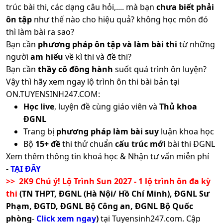
trúc bài thi, các dạng câu hỏi,.... mà bạn
chưa biết phải
ôn tập
như thế nào cho hiệu quả? không học môn đó
thì làm bài ra sao?
Bạn cần
phương pháp ôn tập và làm bài thi
từ những
người
am hiểu
về kì thi và đề thi?
Bạn cần
thầy cô đồng hành
suốt quá trình ôn luyện?
Vậy thì hãy xem ngay lộ trình ôn thi bài bản tại
ON.TUYENSINH247.COM:
Học live
, luyện đề cùng giáo viên và
Thủ khoa
ĐGNL
Trang bị
phương pháp làm bài suy
luận khoa học
Bộ
15+ đề
thi thử chuẩn
cấu trúc mới
bài thi ĐGNL
Xem thêm thông tin khoá học & Nhận tư vấn miễn phí
-
TẠI ĐÂY
>> 2K9 Chú ý! Lộ Trình Sun 2027 - 1 lộ trình ôn đa kỳ
thi
(TN THPT, ĐGNL (Hà Nội/ Hồ Chí Minh), ĐGNL Sư
Phạm, ĐGTD, ĐGNL Bộ Công an, ĐGNL Bộ Quốc
phòng
-
Click xem ngay
)
tại Tuyensinh247.com.
Cập