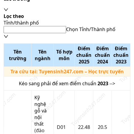
Lọc theo
Tỉnh/thành phố
Chọn Tỉnh/Thành phố
Điểm
Điểm
Điểm
Tên
Tên
Tổ hợp
chuẩn
chuẩn
chuẩn
trường
ngành
môn
2025
2024
2023
Tra cứu tại:
Tuyensinh247.com
– Học trực tuyến
Kéo sang phải để xem điểm chuẩn
2023
-->
Kỹ
nghệ
gỗ và
nội
thất
D01
22.48
20.5
(đào