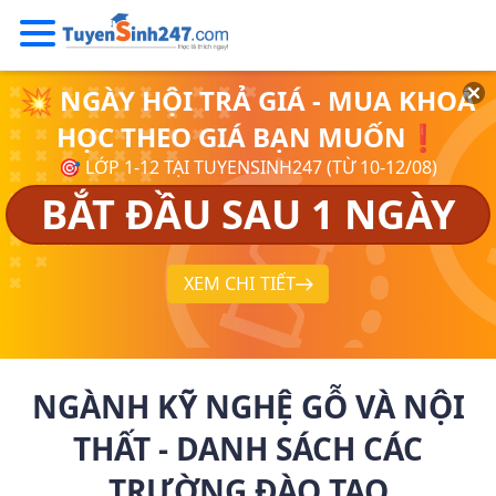
💥 NGÀY HỘI TRẢ GIÁ - MUA KHOÁ
HỌC THEO GIÁ BẠN MUỐN❗
🎯 LỚP 1-12 TẠI TUYENSINH247 (TỪ 10-12/08)
BẮT ĐẦU SAU 1 NGÀY
XEM CHI TIẾT
NGÀNH KỸ NGHỆ GỖ VÀ NỘI
THẤT - DANH SÁCH CÁC
TRƯỜNG ĐÀO TẠO