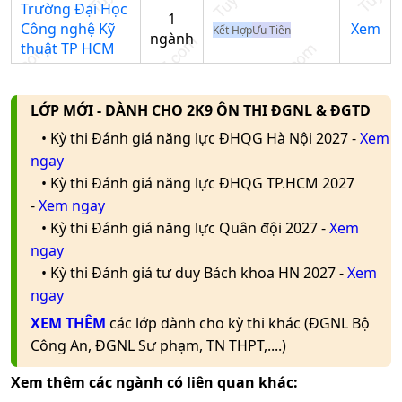
thất
Trường Đại Học
A01
22.08
20.5
1
Trường học
(đào
Công nghệ Kỹ
Xem
Kết Hợp
Ưu Tiên
ngành
tạo
Nhập tên trường/mã
thuật TP HCM
bằng
trường
tiếng
Việt)
LỚP MỚI - DÀNH CHO 2K9 ÔN THI ĐGNL & ĐGTD
• Kỳ thi Đánh giá năng lực ĐHQG Hà Nội 2027 -
Xem
Kỹ
ngay
nghệ
• Kỳ thi Đánh giá năng lực ĐHQG TP.HCM 2027
gỗ và
-
Xem ngay
nội
thất
• Kỳ thi Đánh giá năng lực Quân đội 2027 -
Xem
A00
21.1
20.5
(đào
ngay
tạo
• Kỳ thi Đánh giá tư duy Bách khoa HN 2027 -
Xem
bằng
ngay
tiếng
XEM THÊM
các lớp dành cho kỳ thi khác (ĐGNL Bộ
Việt)
Công An, ĐGNL Sư phạm, TN THPT,....)
Ghi chú: Dữ liệu điểm chuẩn là xét tuyển bằng phương thức
tốt nghiệp THPT
Xem thêm các ngành có liên quan khác: