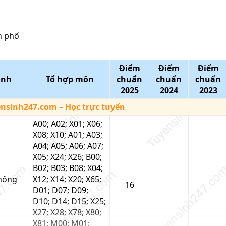
h phố
Điểm
Điểm
Điểm
ành
Tổ hợp môn
chuẩn
chuẩn
chuẩn
2025
2024
2023
ensinh247.com
– Học trực tuyến
A00; A02; X01; X06;
X08; X10; A01; A03;
A04; A05; A06; A07;
X05; X24; X26; B00;
B02; B03; B08; X04;
nông
X12; X14; X20; X65;
16
D01; D07; D09;
D10; D14; D15; X25;
X27; X28; X78; X80;
X81; M00; M01;