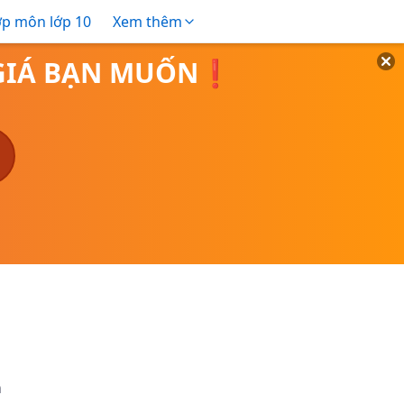
ợp môn lớp 10
Xem thêm
O GIÁ BẠN MUỐN❗
h