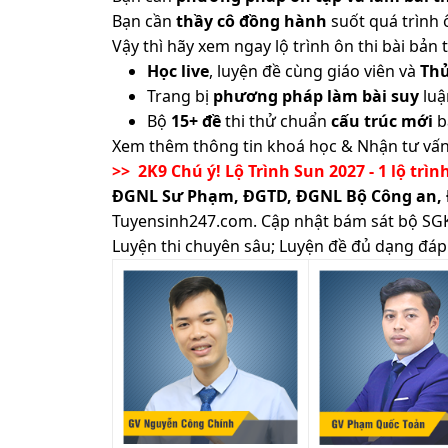
Bạn cần
thầy cô đồng hành
suốt quá trình 
Vậy thì hãy xem ngay lộ trình ôn thi bài b
Học live
, luyện đề cùng giáo viên và
Th
Trang bị
phương pháp làm bài suy
luậ
Bộ
15+ đề
thi thử chuẩn
cấu trúc mới
b
Xem thêm thông tin khoá học & Nhận tư vấn
>> 2K9 Chú ý! Lộ Trình Sun 2027 - 1 lộ trìn
ĐGNL Sư Phạm, ĐGTD, ĐGNL Bộ Công an,
Tuyensinh247.com.
Cập nhật bám sát bộ SGK m
Luyện thi chuyên sâu; Luyện đề đủ dạng đáp 