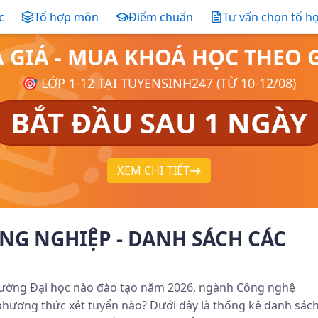
c
Tổ hợp môn
Điểm chuẩn
Tư vấn chọn tổ h
Ả GIÁ - MUA KHOÁ HỌC THE
🎯 LỚP 1-12 TẠI TUYENSINH247 (TỪ 10-12/08)
BẮT ĐẦU SAU 1 NGÀY
XEM CHI TIẾT
G NGHIỆP - DANH SÁCH CÁC
ường Đại học nào đào tạo năm 2026, ngành Công nghệ
phương thức xét tuyển nào? Dưới đây là thống kê danh sác