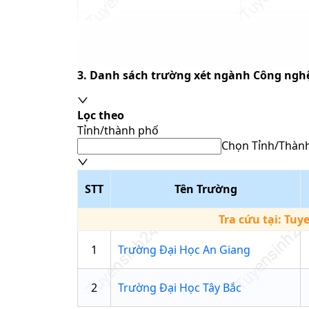
Ghi chú: Dữ liệu điểm chuẩn là xét tuyển bằng 
3. Danh sách trường xét ngành
Công ngh
Lọc theo
Tỉnh/thành phố
Chọn Tỉnh/Thàn
Tổ hợp môn
STT
Tên Trường
Nhập tên tổ hợp
Phương thức xét tuyển
Tra cứu tại:
Tuy
Chọn phương thứ
1
Trường Đại Học An Giang
Trường học
Nhập tên trườn
2
Trường Đại Học Tây Bắc