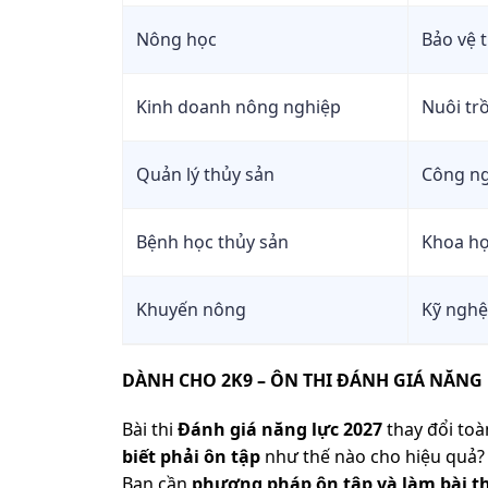
Nông học
Bảo vệ 
Kinh doanh nông nghiệp
Nuôi tr
Quản lý thủy sản
Công ng
Bệnh học thủy sản
Khoa họ
Khuyến nông
Kỹ nghệ
DÀNH CHO 2K9 – ÔN THI ĐÁNH GIÁ NĂNG 
Bài thi
Đánh giá năng lực 2027
thay đổi toàn
biết phải ôn tập
như thế nào cho hiệu quả? 
Bạn cần
phương pháp ôn tập và làm bài th