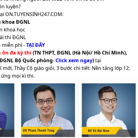
ôn luyện?
ản tại ON.TUYENSINH247.COM:
ủ khoa ĐGNL
n khoa học
ài thi ĐGNL
 miễn phí -
TẠI ĐÂY
h ôn đa kỳ thi
(TN THPT, ĐGNL (Hà Nội/ Hồ Chí Minh),
 ĐGNL Bộ Quốc phòng
-
Click xem ngay
)
tại
ới, Thầy Cô giáo giỏi, 3 bước chi tiết: Nền tảng lớp 12;
ứng mọi kì thi.