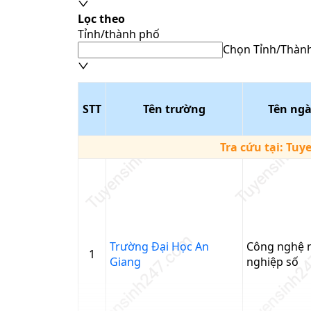
Lọc theo
Tỉnh/thành phố
Chọn Tỉnh/Thàn
STT
Tên trường
Tên ng
Tra cứu tại:
Tuy
Trường Đại Học An
Công nghệ 
1
Giang
nghiệp số