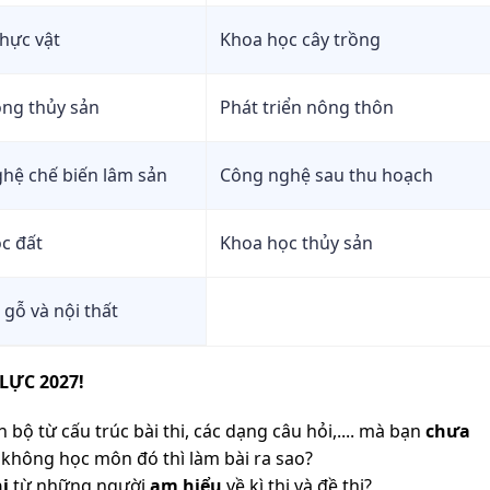
thực vật
Khoa học cây trồng
ồng thủy sản
Phát triển nông thôn
hệ chế biến lâm sản
Công nghệ sau thu hoạch
c đất
Khoa học thủy sản
 gỗ và nội thất
LỰC 2027!
 bộ từ cấu trúc bài thi, các dạng câu hỏi,.... mà bạn
chưa
không học môn đó thì làm bài ra sao?
i
từ những người
am hiểu
về kì thi và đề thi?