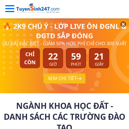
🔥 2K9 CHÚ Ý - LỚP LIVE ÔN ĐGNL &
ĐGTD SẮP ĐÓNG
ƯU ĐÃI ĐẶC BIỆT - GIẢM 50% HỌC PHÍ CHỈ CHO 300 SUẤT
22
59
20
CHỈ
CÒN
GIỜ
PHÚT
GIÂY
XEM CHI TIẾT
NGÀNH KHOA HỌC ĐẤT -
DANH SÁCH CÁC TRƯỜNG ĐÀO
TẠO