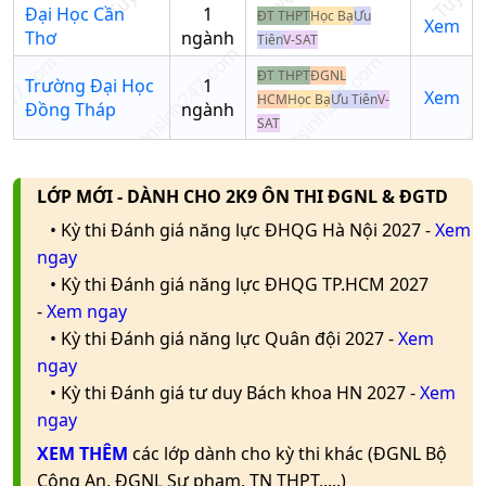
học
B00
13.79
Đại Học Cần
1
ĐT THPT
Học Bạ
Ưu
đất
Xem
Trường học
Thơ
ngành
Tiên
V-SAT
Nhập tên trường/mã
Khoa
ĐT THPT
ĐGNL
trường
Trường Đại Học
1
Xem
học
A00
15
HCM
Học Bạ
Ưu Tiên
V-
Đồng Tháp
ngành
đất
SAT
Ghi chú: Dữ liệu điểm chuẩn là xét tuyển bằng phương thức
tốt nghiệp THPT
LỚP MỚI - DÀNH CHO 2K9 ÔN THI ĐGNL & ĐGTD
• Kỳ thi Đánh giá năng lực ĐHQG Hà Nội 2027 -
Xem
ngay
• Kỳ thi Đánh giá năng lực ĐHQG TP.HCM 2027
-
Xem ngay
• Kỳ thi Đánh giá năng lực Quân đội 2027 -
Xem
ngay
• Kỳ thi Đánh giá tư duy Bách khoa HN 2027 -
Xem
ngay
XEM THÊM
các lớp dành cho kỳ thi khác (ĐGNL Bộ
Công An, ĐGNL Sư phạm, TN THPT,....)