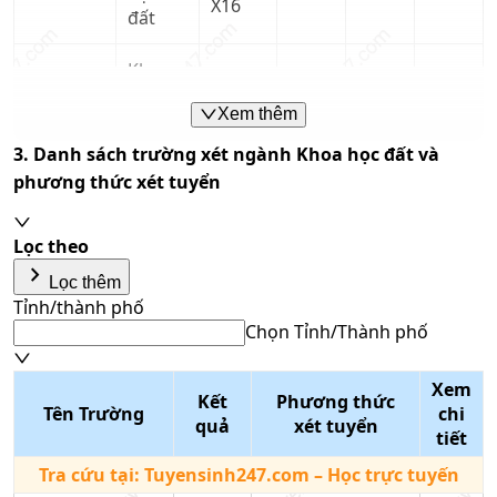
X16
đất
Khoa
học
D07
13.39
Xem thêm
đất
3. Danh sách trường xét ngành
Khoa học đất
và
Khoa
phương thức xét tuyển
học
C02
15.01
đất
Lọc theo
keyboard_arrow_right
Khoa
Lọc thêm
học
B08
13.11
Tỉnh/thành phố
Trường
đất
Chọn Tỉnh/Thành phố
Đại Học
Đồng
Khoa
Tổ hợp môn
Tháp
Xem
học
B03
14.73
Kết
Phương thức
Nhập tên tổ hợp/mã tổ hợp
Tên Trường
chi
đất
quả
xét tuyển
Phương thức xét tuyển
tiết
Chọn phương thức xét
Khoa
Tra cứu tại:
Tuyensinh247.com
– Học trực tuyến
tuyển