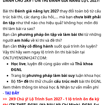
DÀNH CHO 2K9 – ÔN THI ĐÁNH GIÁ NĂNG LỰC 2027!
Bài thi
Đánh giá năng lực 2027
thay đổi toàn bộ từ cấu
trúc bài thi, các dạng câu hỏi,.... mà bạn
chưa biết phải
ôn tập
như thế nào cho hiệu quả? không học môn đó
thì làm bài ra sao?
Bạn cần
phương pháp ôn tập và làm bài thi
từ những
người
am hiểu
về kì thi và đề thi?
Bạn cần
thầy cô đồng hành
suốt quá trình ôn luyện?
Vậy thì hãy xem ngay lộ trình ôn thi bài bản tại
ON.TUYENSINH247.COM:
Học live
, luyện đề cùng giáo viên và
Thủ khoa
ĐGNL
Trang bị
phương pháp làm bài suy
luận khoa học
Bộ
15+ đề
thi thử chuẩn
cấu trúc mới
bài thi ĐGNL
Xem thêm thông tin khoá học & Nhận tư vấn miễn phí
-
TẠI ĐÂY
>> 2K9 Chú ý! Lộ Trình Sun 2027 - 1 lộ trình ôn đa kỳ
thi
(TN THPT, ĐGNL (Hà Nội/ Hồ Chí Minh), ĐGNL Sư