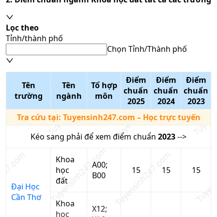
Lọc theo
Tỉnh/thành phố
Chọn Tỉnh/Thành phố
Điểm
Điểm
Điểm
Tên
Tên
Tổ hợp
chuẩn
chuẩn
chuẩn
trường
ngành
môn
2025
2024
2023
Tra cứu tại:
Tuyensinh247.com
– Học trực tuyến
Kéo sang phải để xem điểm chuẩn
2023
-->
Khoa
A00;
học
15
15
15
B00
đất
Đại Học
Cần Thơ
Khoa
X12;
học