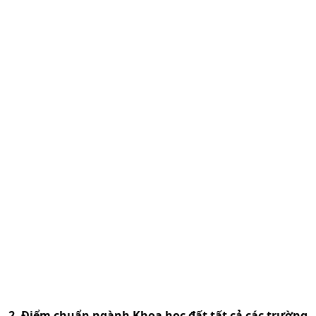
2. Điểm chuẩn ngành
Khoa học đất
tất cả các trường