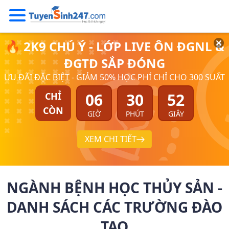
🔥 2K9 CHÚ Ý - LỚP LIVE ÔN ĐGNL &
ĐGTD SẮP ĐÓNG
ƯU ĐÃI ĐẶC BIỆT - GIẢM 50% HỌC PHÍ CHỈ CHO 300 SUẤT
06
30
52
CHỈ
CÒN
GIỜ
PHÚT
GIÂY
XEM CHI TIẾT
NGÀNH BỆNH HỌC THỦY SẢN -
DANH SÁCH CÁC TRƯỜNG ĐÀO
TẠO