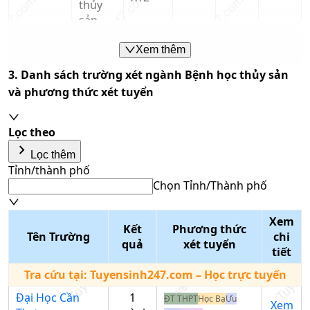
thủy
sản
Xem thêm
A00;
Bệnh
B00;
3. Danh sách trường xét ngành
Bệnh học thủy sản
học
B03;
15
15
15
thủy
và phương thức xét tuyển
D01;
Trường
sản
X21
Đại Học
Nông
Lọc theo
Lâm Huế
Bệnh
keyboard_arrow_right
X04;
Lọc thêm
học
X12;
Tỉnh/thành phố
thủy
X55
Chọn Tỉnh/Thành phố
sản
Ghi chú: Dữ liệu điểm chuẩn là xét tuyển bằng phương thức
Tổ hợp môn
Xem
Kết
Phương thức
Nhập tên tổ hợp/mã tổ hợp
tốt nghiệp THPT
Tên Trường
chi
quả
xét tuyển
Phương thức xét tuyển
tiết
Chọn phương thức xét
Tra cứu tại:
Tuyensinh247.com
– Học trực tuyến
tuyển
Đại Học Cần
1
ĐT THPT
Học Bạ
Ưu
Xem