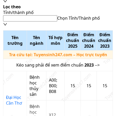
Lọc theo
Tỉnh/thành phố
Chọn Tỉnh/Thành phố
Điểm
Điểm
Điểm
Tên
Tên
Tổ hợp
chuẩn
chuẩn
chuẩn
trường
ngành
môn
2025
2024
2023
Tra cứu tại:
Tuyensinh247.com
– Học trực tuyến
Kéo sang phải để xem điểm chuẩn
2023
-->
Bệnh
A00;
học
B00;
15
15
15
thủy
B08
sản
Đại Học
Cần Thơ
Bệnh
học
X12