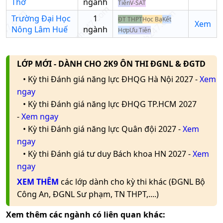
Trường học
Thơ
ngành
Tiên
V-SAT
Nhập tên trường/mã
Trường Đại Học
1
ĐT THPT
Học Bạ
Kết
trường
Xem
Nông Lâm Huế
ngành
Hợp
Ưu Tiên
LỚP MỚI - DÀNH CHO 2K9 ÔN THI ĐGNL & ĐGTD
• Kỳ thi Đánh giá năng lực ĐHQG Hà Nội 2027 -
Xem
ngay
• Kỳ thi Đánh giá năng lực ĐHQG TP.HCM 2027
-
Xem ngay
• Kỳ thi Đánh giá năng lực Quân đội 2027 -
Xem
ngay
• Kỳ thi Đánh giá tư duy Bách khoa HN 2027 -
Xem
ngay
XEM THÊM
các lớp dành cho kỳ thi khác (ĐGNL Bộ
Công An, ĐGNL Sư phạm, TN THPT,....)
Xem thêm các ngành có liên quan khác: