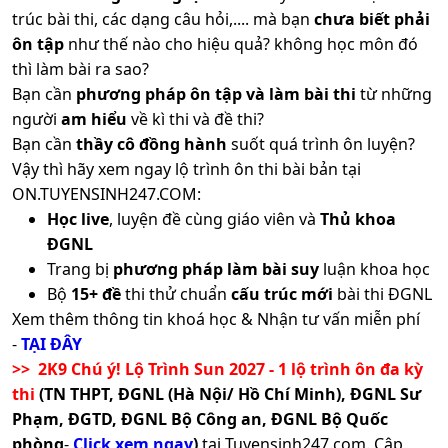
trúc bài thi, các dạng câu hỏi,.... mà bạn
chưa biết phải
ôn tập
như thế nào cho hiệu quả? không học môn đó
thì làm bài ra sao?
Bạn cần
phương pháp ôn tập và làm bài thi
từ những
người
am hiểu
về kì thi và đề thi?
Bạn cần
thầy cô đồng hành
suốt quá trình ôn luyện?
Vậy thì hãy xem ngay lộ trình ôn thi bài bản tại
ON.TUYENSINH247.COM:
Học live
, luyện đề cùng giáo viên và
Thủ khoa
ĐGNL
Trang bị
phương pháp làm bài suy
luận khoa học
Bộ
15+ đề
thi thử chuẩn
cấu trúc mới
bài thi ĐGNL
Xem thêm thông tin khoá học & Nhận tư vấn miễn phí
-
TẠI ĐÂY
>> 2K9 Chú ý! Lộ Trình Sun 2027 - 1 lộ trình ôn đa kỳ
thi
(TN THPT, ĐGNL (Hà Nội/ Hồ Chí Minh), ĐGNL Sư
Phạm, ĐGTD, ĐGNL Bộ Công an, ĐGNL Bộ Quốc
phòng
-
Click xem ngay
)
tại Tuyensinh247.com.
Cập