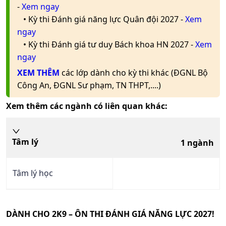
ngành
-
Xem ngay
Nguyên
Tâm lý
• Kỳ thi Đánh giá năng lực Quân đội 2027 -
Xem
học
Đại Học Cần
1
ĐT THPT
Học Bạ
Ưu
X74
26.36
27.08
24
ngay
Xem
giáo
Thơ
ngành
Tiên
V-SAT
Đại Học
• Kỳ thi Đánh giá tư duy Bách khoa HN 2027 -
Xem
dục
Sư Phạm
ĐT THPT
ĐGNL
ngay
Thái
Trường Đại Học
1
HCM
Học Bạ
ĐGNL
Tâm lý
Xem
XEM THÊM
các lớp dành cho kỳ thi khác (ĐGNL Bộ
Nguyên
Sư Phạm Huế
ngành
SPHN
ĐGNL SPHCM
Ưu
học
C00;
Công An, ĐGNL Sư phạm, TN THPT,....)
26.11
27.08
24
Tiên
giáo
X70
Trường Đại Học
dục
Xem thêm các ngành có liên quan khác:
ĐT THPT
ĐGNL
1
Sư Phạm Hà Nội
Xem
SPHCM
Ưu Tiên
ĐGNL
ngành
2
Tâm lý
C00;
SPHN 2
học
C14;
Tâm lý
Trường Đại Học
1
ngành
26.75
1
giáo
C20;
ĐT THPT
ĐGNL HN
Ưu
Giáo Dục -
Xem
ngành
dục
D14
Tiên
ĐHQG Hà Nội
Đại Học
Tâm lý học
Cần Thơ
Trường Đại Học
Tâm lý
2
Công nghệ Kỹ
Xem
Kết Hợp
Ưu Tiên
học
X01;
ngành
thuật TP HCM
giáo
X74
DÀNH CHO 2K9 – ÔN THI ĐÁNH GIÁ NĂNG LỰC 2027!
dục
Trường Đại Học
1