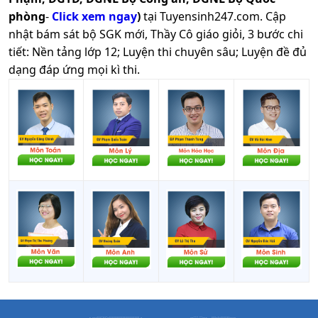
học
phòng
-
Click xem ngay
)
tại Tuyensinh247.com.
Cập
giáo
nhật bám sát bộ SGK mới, Thầy Cô giáo giỏi, 3 bước chi
dục
tiết: Nền tảng lớp 12; Luyện thi chuyên sâu; Luyện đề đủ
(đào
X78
25.95
dạng đáp ứng mọi kì thi.
tạo
bằng
tiếng
Việt)
Tâm lý
học
giáo
dục
(đào
X74
24.19
tạo
bằng
tiếng
Việt)
Tâm lý