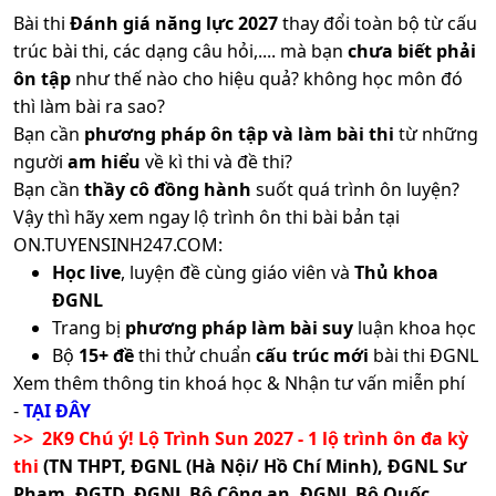
Xem
ĐT THPT
Ưu Tiên
Vinh
ngành
Bài thi
Đánh giá năng lực 2027
thay đổi toàn bộ từ cấu
B00;
trúc bài thi, các dạng câu hỏi,.... mà bạn
chưa biết phải
ĐT THPT
ĐGNL
C00;
Trường Đại Học
1
Trường
Tâm lý
Xem
HCM
Học Bạ
Ưu Tiên
V-
ôn tập
như thế nào cho hiệu quả? không học môn đó
C20;
Đồng Tháp
ngành
Đại Học
học
SAT
thì làm bài ra sao?
D01;
25.9
23.8
18
Sư Phạm
giáo
X01;
Bạn cần
phương pháp ôn tập và làm bài thi
từ những
ĐT THPT
ĐGNL
Huế
dục
Trường Đại Học
1
X70;
Xem
người
am hiểu
về kì thi và đề thi?
HCM
Học Bạ
Thi
Tây Nguyên
ngành
X74
Riêng
Ưu Tiên
Bạn cần
thầy cô đồng hành
suốt quá trình ôn luyện?
Vậy thì hãy xem ngay lộ trình ôn thi bài bản tại
ĐT THPT
ĐGNL
Trường Đại Học
1
Tâm lý
Xem
ON.TUYENSINH247.COM:
HCM
Học Bạ
ĐGNL
Quy Nhơn
ngành
học
B03;
26.68
26.68
Học live
, luyện đề cùng giáo viên và
Thủ khoa
SPHN
giáo
D01
Trường
ĐGNL
dục
ĐT THPT
Học Bạ
ĐGNL
Học Viện Quản
1
Đại Học
Trang bị
phương pháp làm bài suy
luận khoa học
Xem
HN
ĐGTD BK
ĐGNL
Lý Giáo Dục
ngành
Sư Phạm
Bộ
15+ đề
thi thử chuẩn
cấu trúc mới
bài thi ĐGNL
Tâm lý
SPHN
Ưu Tiên
Hà Nội 2
học
D14;
Xem thêm thông tin khoá học & Nhận tư vấn miễn phí
ĐT THPT
ĐGNL
Trường Đại Học
giáo
X78
-
TẠI ĐÂY
1
HCM
Học Bạ
Thi
Quốc Tế Hồng
Xem
dục
>> 2K9 Chú ý! Lộ Trình Sun 2027 - 1 lộ trình ôn đa kỳ
ngành
Riêng
Kết Hợp
CCQT
V-
Bàng
thi
(TN THPT, ĐGNL (Hà Nội/ Hồ Chí Minh), ĐGNL Sư
SAT
Tâm lý
Phạm, ĐGTD, ĐGNL Bộ Công an, ĐGNL Bộ Quốc