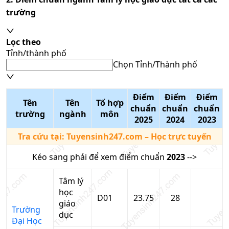
trường
Lọc theo
Tỉnh/thành phố
Chọn Tỉnh/Thành phố
Điểm
Điểm
Điểm
Tên
Tên
Tổ hợp
chuẩn
chuẩn
chuẩn
trường
ngành
môn
2025
2024
2023
Tra cứu tại:
Tuyensinh247.com
– Học trực tuyến
Kéo sang phải để xem điểm chuẩn
2023
-->
Tâm lý
học
D01
23.75
28
giáo
Trường
dục
Đại Học