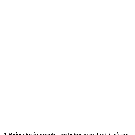
2. Điểm chuẩn ngành
Tâm lý học giáo dục
tất cả các