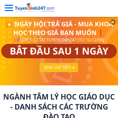
💥 NGÀY HỘI TRẢ GIÁ - MUA KHOÁ
HỌC THEO GIÁ BẠN MUỐN❗
🎯 LỚP 1-12 TẠI TUYENSINH247 (TỪ 10-12/08)
BẮT ĐẦU SAU 1 NGÀY
XEM CHI TIẾT
NGÀNH TÂM LÝ HỌC GIÁO DỤC
- DANH SÁCH CÁC TRƯỜNG
ĐÀO TẠO