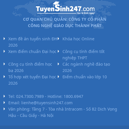
học
giáo
dục
CƠ QUAN CHỦ QUẢN: CÔNG TY CỔ PHẦN
(đào
X70
24.5
CÔNG NGHỆ GIÁO DỤC THÀNH PHÁT
tạo
bằng
Trường
Xem đề án tuyển sinh ĐH
Khóa học Online
tiếng
Đại Học
2026
Việt)
Công
Xem điểm chuẩn Đại học
Công cụ tính điểm tốt
nghệ Kỹ
nghiệp THPT
Tâm lý
thuật TP
Công cụ tính điểm học
Các ngành nghề đào tạo
học
HCM
bạ 2026
2026
giáo
Tổ hợp xét tuyển Đại học
Điểm chuẩn vào lớp 10
dục
2026
(đào
D14
26.94
25.15
tạo
Tel: 024.7300.7989 - Hotline: 1800.6947
bằng
Email: lienhe@tuyensinh247.com
tiếng
Văn phòng: Tầng 7 - Tòa nhà Intracom - Số 82 Dịch Vọng
Việt)
Hậu - Cầu Giấy - Hà Nội
Tâm lý