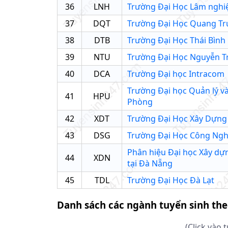
36
LNH
Trường Đại Học Lâm nghi
37
DQT
Trường Đại Học Quang T
38
DTB
Trường Đại Học Thái Bình
39
NTU
Trường Đại Học Nguyễn Tr
40
DCA
Trường Đại học Intracom
Trường Đại học Quản lý v
41
HPU
Phòng
42
XDT
Trường Đại Học Xây Dựng
43
DSG
Trường Đại Học Công Ngh
Phân hiệu Đại học Xây dự
44
XDN
tại Đà Nẵng
45
TDL
Trường Đại Học Đà Lạt
Danh sách các ngành tuyển sinh th
(Click vào 