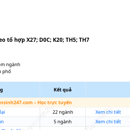
heo tổ hợp
X27; D0C; K20; TH5; TH7
óm ngành
h phố
ng
Kết quả
ensinh247.com
– Học trực tuyến
ại
22
ngành
Xem chi tiết
ân
5
ngành
Xem chi tiết