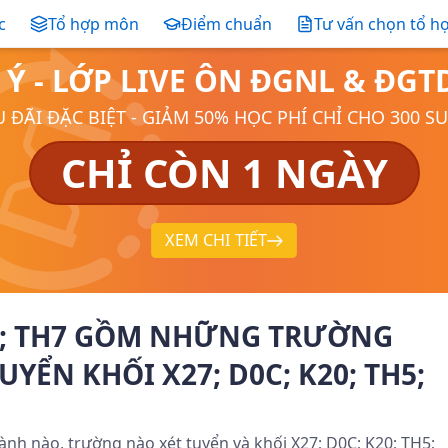
c
Tổ hợp môn
Điểm chuẩn
Tư vấn chọn tổ h
 Ý - LỚP LIVE ÔN ĐGNL & ĐG
 ĐÃI ĐẶC BIỆT - GIẢM 50% HỌC PHÍ CHỈ CHO 300 S
CHỈ CÒN 1 NGÀY
XEM CHI TIẾT
TH5; TH7 GỒM NHỮNG TRƯỜNG
YỂN KHỐI X27; D0C; K20; TH5;
nh nào, trường nào xét tuyển và khối X27; D0C; K20; TH5;