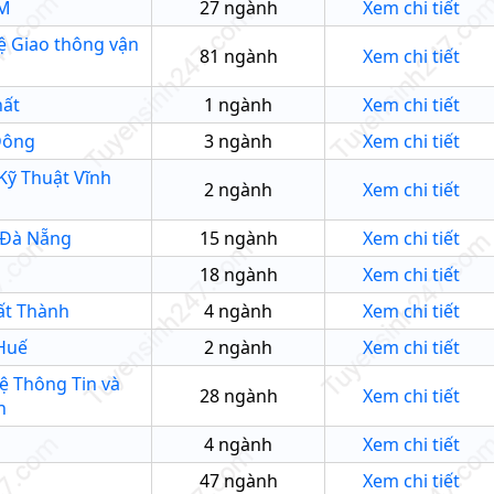
CM
27
ngành
Xem chi tiết
ệ Giao thông vận
81
ngành
Xem chi tiết
hất
1
ngành
Xem chi tiết
Đông
3
ngành
Xem chi tiết
Kỹ Thuật Vĩnh
2
ngành
Xem chi tiết
 Đà Nẵng
15
ngành
Xem chi tiết
18
ngành
Xem chi tiết
ất Thành
4
ngành
Xem chi tiết
 Huế
2
ngành
Xem chi tiết
ệ Thông Tin và
28
ngành
Xem chi tiết
n
4
ngành
Xem chi tiết
47
ngành
Xem chi tiết