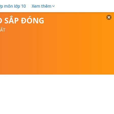
ợp môn lớp 10
Xem thêm
TD SẮP ĐÓNG
UẤT