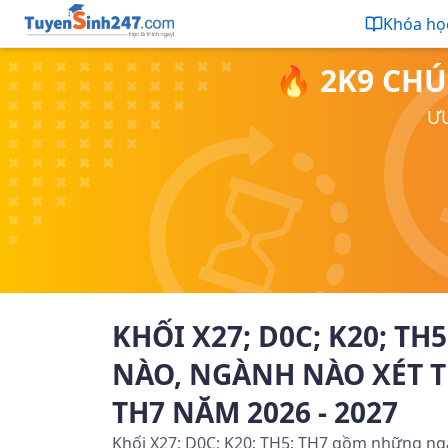
Khóa họ
🔥 2K9 CHÚ
ƯU
KHỐI X27; D0C; K20; 
NÀO, NGÀNH NÀO XÉT TU
TH7 NĂM 2026 - 2027
Khối X27; D0C; K20; TH5; TH7 gồm những ngà