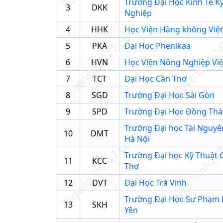
Trường Đại Học Kinh Tế K
3
DKK
Nghiệp
4
HHK
Học Viện Hàng không Việ
5
PKA
Đại Học Phenikaa
6
HVN
Học Viện Nông Nghiệp Vi
7
TCT
Đại Học Cần Thơ
8
SGD
Trường Đại Học Sài Gòn
9
SPD
Trường Đại Học Đồng Th
Trường Đại học Tài Nguyê
10
DMT
Hà Nội
Trường Đại học Kỹ Thuật
11
KCC
Thơ
12
DVT
Đại Học Trà Vinh
Trường Đại Học Sư Phạm 
13
SKH
Yên