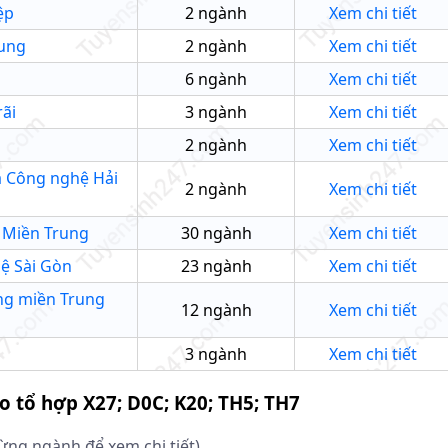
ệp
2
ngành
Xem chi tiết
rung
2
ngành
Xem chi tiết
6
ngành
Xem chi tiết
ãi
3
ngành
Xem chi tiết
2
ngành
Xem chi tiết
à Công nghệ Hải
2
ngành
Xem chi tiết
 Miền Trung
30
ngành
Xem chi tiết
ệ Sài Gòn
23
ngành
Xem chi tiết
ng miền Trung
12
ngành
Xem chi tiết
3
ngành
Xem chi tiết
eo tổ hợp
X27; D0C; K20; TH5; TH7
từng ngành để xem chi tiết)