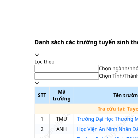
Danh sách các trường tuyển sinh t
Lọc theo
Chọn ngành/nh
Chọn Tỉnh/Thàn
Mã
STT
Tên trườ
trường
Tra cứu tại:
Tuy
1
TMU
Trường Đại Học Thương M
2
ANH
Học Viện An Ninh Nhân D