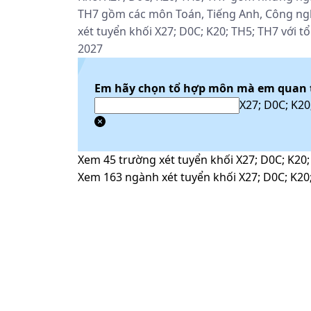
TH7 gồm các môn Toán, Tiếng Anh, Công ngh
xét tuyển khối X27; D0C; K20; TH5; TH7 với 
2027
Em hãy chọn tổ hợp môn mà em quan
X27; D0C; K20
Xem
45
trường xét tuyển khối
X27; D0C; K20
Xem
163
ngành xét tuyển khối
X27; D0C; K20