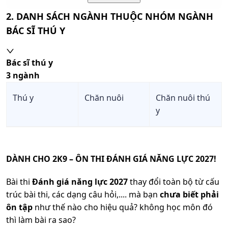
Xem
2. DANH SÁCH NGÀNH THUỘC NHÓM NGÀNH
6
B08
Toán, Sinh học, Tiếng Anh
chi
BÁC SĨ THÚ Y
tiết
Xem
Bác sĩ thú y
7
C04
Ngữ văn, Toán, Địa lí
chi
tiết
3
ngành
Xem
Thú y
Chăn nuôi
Chăn nuôi thú
8
D07
Toán, Hóa học, Tiếng Anh
chi
y
tiết
Xem
9
X14
Toán, Sinh học, Tin học
chi
tiết
DÀNH CHO 2K9 – ÔN THI ĐÁNH GIÁ NĂNG LỰC 2027!
Xem
10
C03
Ngữ văn, Toán, Lịch sử
chi
Bài thi
Đánh giá năng lực 2027
thay đổi toàn bộ từ cấu
tiết
trúc bài thi, các dạng câu hỏi,.... mà bạn
chưa biết phải
ôn tập
như thế nào cho hiệu quả? không học môn đó
Xem
Toán, Sinh học, Công
thì làm bài ra sao?
11
X16
chi
nghệ nông nghiệp