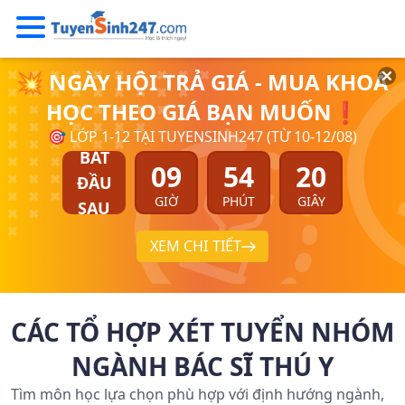
💥 NGÀY HỘI TRẢ GIÁ - MUA KHOÁ
HỌC THEO GIÁ BẠN MUỐN❗
🎯 LỚP 1-12 TẠI TUYENSINH247 (TỪ 10-12/08)
BẮT
09
54
20
ĐẦU
GIỜ
PHÚT
GIÂY
SAU
XEM CHI TIẾT
CÁC TỔ HỢP XÉT TUYỂN NHÓM
NGÀNH BÁC SĨ THÚ Y
Tìm môn học lựa chọn phù hợp với định hướng ngành,