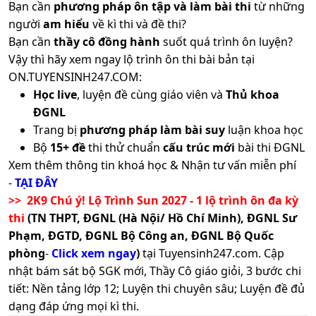
tiết
Bạn cần
phương pháp ôn tập và làm bài thi
từ những
người
am hiểu
về kì thi và đề thi?
Xem
Bạn cần
thầy cô đồng hành
suốt quá trình ôn luyện?
12
A02
Toán, Vật lí, Sinh học
chi
Vậy thì hãy xem ngay lộ trình ôn thi bài bản tại
tiết
ON.TUYENSINH247.COM:
Xem
Học live
, luyện đề cùng giáo viên và
Thủ khoa
13
C01
Toán, Ngữ Văn, Vật lí
chi
ĐGNL
tiết
Trang bị
phương pháp làm bài suy
luận khoa học
Xem
Bộ
15+ đề
thi thử chuẩn
cấu trúc mới
bài thi ĐGNL
14
D08
Toán, Sinh học, Tiếng Anh
chi
Xem thêm thông tin khoá học & Nhận tư vấn miễn phí
tiết
-
TẠI ĐÂY
Xem
>> 2K9 Chú ý! Lộ Trình Sun 2027 - 1 lộ trình ôn đa kỳ
15
X13
Toán, Sinh học, GDKTPL
chi
thi
(TN THPT, ĐGNL (Hà Nội/ Hồ Chí Minh), ĐGNL Sư
tiết
Phạm, ĐGTD, ĐGNL Bộ Công an, ĐGNL Bộ Quốc
Xem
phòng
-
Click xem ngay
)
tại Tuyensinh247.com.
Cập
16
B02
Toán, Sinh học, Địa lí
chi
nhật bám sát bộ SGK mới, Thầy Cô giáo giỏi, 3 bước chi
tiết
tiết: Nền tảng lớp 12; Luyện thi chuyên sâu; Luyện đề đủ
Xem
dạng đáp ứng mọi kì thi.
X03; TH8;
Toán, Ngữ văn, Công
17
chi