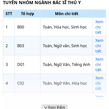
TUYỂN NHÓM NGÀNH
BÁC SĨ THÚ Y
STT
Tổ hợp
Môn chi tiết
Xem
1
B00
Toán, Hóa học, Sinh học
chi
tiết
Xem
2
B03
Toán, Ngữ văn, Sinh học
chi
tiết
Xem
3
D01
Toán, Ngữ Văn, Tiếng Anh
chi
tiết
Xem
4
C02
Toán, Ngữ Văn, Hóa học
chi
tiết
Xem
5
A00
Toán, Vật lí, Hóa học
chi
tiết
Xem thêm