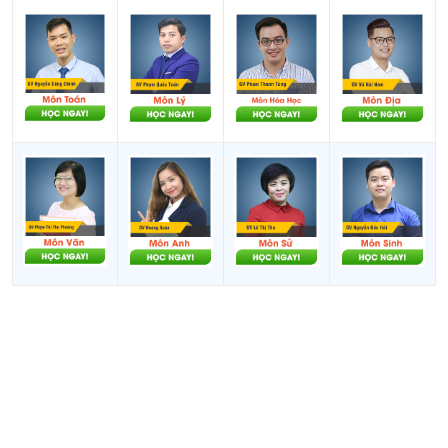
K22; E01
nghệ công nghiệp
tiết
Xem
18
A01
Toán, Vật lí, Tiếng Anh
chi
tiết
Xem
X04; TH8;
Toán, Ngữ văn, Công
19
chi
K22; E01
nghệ nông nghiệp
tiết
Xem
Toán, GDKTPL, Công
20
X55
chi
nghệ nông nghiệp
tiết
Xem
Toán, Hóa học, Công
21
X12
chi
nghệ nông nghiệp
tiết
Xem
22
X10, TH4
Toán, Hoá, Tin
chi
tiết
Xem