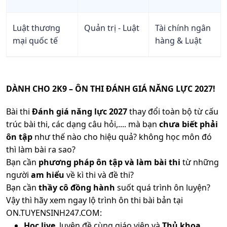
tiết
Xem
Luật thương
Quản trị - Luật
Tài chính ngân
12
X01
Ngữ văn, Toán, GDKTPL
chi
mại quốc tế
hàng & Luật
tiết
Xem
13
D09
Toán, Lịch sử, Tiếng Anh
chi
tiết
DÀNH CHO 2K9 – ÔN THI ĐÁNH GIÁ NĂNG LỰC 2027!
Xem
Ngữ văn, GDKTPL, Tiếng
14
X78
chi
Bài thi
Đánh giá năng lực 2027
thay đổi toàn bộ từ cấu
Anh
tiết
trúc bài thi, các dạng câu hỏi,.... mà bạn
chưa biết phải
ôn tập
như thế nào cho hiệu quả? không học môn đó
Tư duy định lượng, Tư
Xem
15
Q00
duy định tính, Khoa học/
chi
thì làm bài ra sao?
Tiếng Anh
tiết
Bạn cần
phương pháp ôn tập và làm bài thi
từ những
người
am hiểu
về kì thi và đề thi?
Xem
Bạn cần
thầy cô đồng hành
suốt quá trình ôn luyện?
16
X26, K01
Toán, Tiếng Anh, Tin học
chi
tiết
Vậy thì hãy xem ngay lộ trình ôn thi bài bản tại
ON.TUYENSINH247.COM:
Xem
Học live
, luyện đề cùng giáo viên và
Thủ khoa
17
X70
Ngữ văn, Lịch sử, GDKTPL
chi