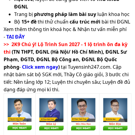
tiết
ĐGNL
Trang bị
phương pháp làm bài suy
luận khoa học
Toán, Đọc hiểu, Tư duy
Xem
Bộ
15+ đề
thi thử chuẩn
cấu trúc mới
bài thi ĐGNL
18
K00
Khoa học Giải quyết vấn
chi
Xem thêm thông tin khoá học & Nhận tư vấn miễn phí
đề
tiết
-
TẠI ĐÂY
Xem
>> 2K9 Chú ý! Lộ Trình Sun 2027 - 1 lộ trình ôn đa kỳ
19
C02
Toán, Ngữ Văn, Hóa học
chi
thi
(TN THPT, ĐGNL (Hà Nội/ Hồ Chí Minh), ĐGNL Sư
tiết
Phạm, ĐGTD, ĐGNL Bộ Công an, ĐGNL Bộ Quốc
X02, K21,
Xem
phòng
-
Click xem ngay
)
tại Tuyensinh247.com.
Cập
20
TH6, DK,
Toán, Ngữ văn, Tin học
chi
nhật bám sát bộ SGK mới, Thầy Cô giáo giỏi, 3 bước chi
F01, TH3
tiết
tiết: Nền tảng lớp 12; Luyện thi chuyên sâu; Luyện đề đủ
Xem
dạng đáp ứng mọi kì thi.
21
D11
Ngữ văn, Vật lí, Tiếng Anh
chi
tiết
Xem
Ngữ văn, Hóa học, Tiếng
22
D12
chi
Anh
tiết
Xem