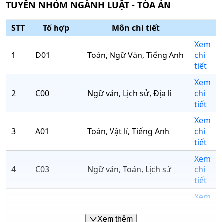
TUYỂN NHÓM NGÀNH
LUẬT - TÒA ÁN
STT
Tổ hợp
Môn chi tiết
Xem
1
D01
Toán, Ngữ Văn, Tiếng Anh
chi
tiết
Xem
2
C00
Ngữ văn, Lịch sử, Địa lí
chi
tiết
Xem
3
A01
Toán, Vật lí, Tiếng Anh
chi
tiết
Xem
4
C03
Ngữ văn, Toán, Lịch sử
chi
tiết
Xem
5
A00
Toán, Vật lí, Hóa học
chi
tiết
Xem thêm