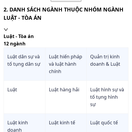
Xem
2. DANH SÁCH NGÀNH THUỘC NHÓM NGÀNH
6
D07
Toán, Hóa học, Tiếng Anh
chi
LUẬT - TÒA ÁN
tiết
Xem
Ngữ văn, Lịch sử, Tiếng
Luật - Tòa án
7
D14
chi
Anh
tiết
12
ngành
Xem
Luật dân sự và
Luật hiến pháp
Quản trị kinh
8
C04
Ngữ văn, Toán, Địa lí
chi
tố tụng dân sự
và luật hành
doanh & Luật
tiết
chính
Xem
9
D15
Ngữ văn, Địa lí, Tiếng Anh
chi
tiết
Luật
Luật hàng hải
Luật hình sự và
tố tụng hình
Xem
sự
10
X25
Toán, Tiếng Anh, GDKTPL
chi
tiết
Xem
Luật kinh
Luật kinh tế
Luật quốc tế
11
C01
Toán, Ngữ Văn, Vật lí
chi
doanh