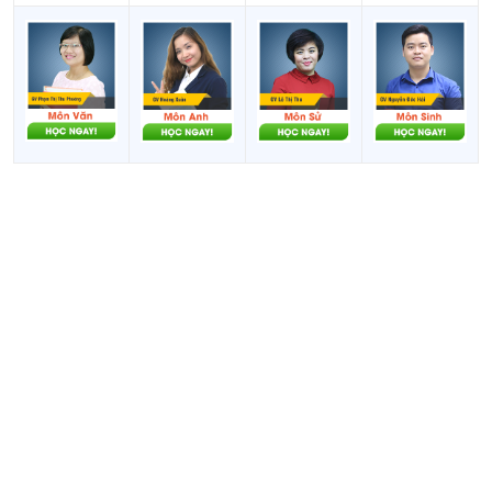
23
D10
Toán, Địa lí, Tiếng Anh
chi
tiết
Xem
24
X74
Ngữ văn, Địa lí, GDKTPL
chi
tiết
Xem
Ngữ văn, Sinh học, Tiếng
25
D13
chi
Anh
tiết
Xem
26
D42
Ngữ văn, Địa lí, Tiếng Nga
chi
tiết
Xem
Ngữ văn, Địa lí, Tiếng
27
D43
chi
Nhật
tiết
Xem
Ngữ văn, Địa lí, Tiếng
28
D45
chi
Trung
tiết