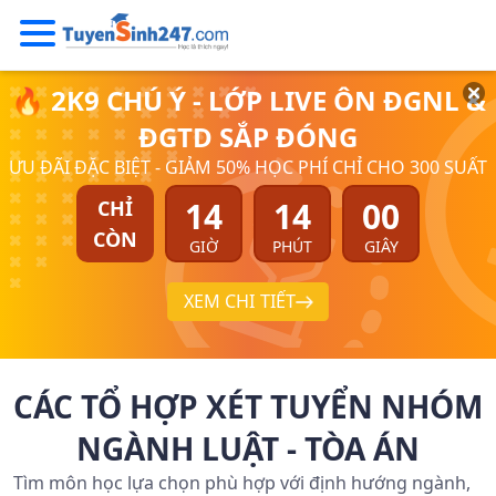
🔥 2K9 CHÚ Ý - LỚP LIVE ÔN ĐGNL &
ĐGTD SẮP ĐÓNG
ƯU ĐÃI ĐẶC BIỆT - GIẢM 50% HỌC PHÍ CHỈ CHO 300 SUẤT
14
14
00
CHỈ
CÒN
GIỜ
PHÚT
GIÂY
XEM CHI TIẾT
CÁC TỔ HỢP XÉT TUYỂN NHÓM
NGÀNH LUẬT - TÒA ÁN
Tìm môn học lựa chọn phù hợp với định hướng ngành,