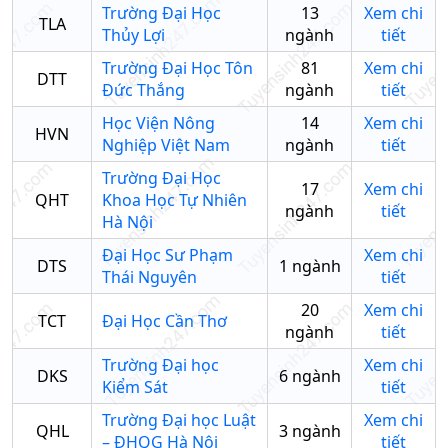
Trường Đại Học
13
Xem chi
TLA
Thủy Lợi
ngành
tiết
Trường Đại Học Tôn
81
Xem chi
DTT
Đức Thắng
ngành
tiết
Học Viện Nông
14
Xem chi
HVN
Nghiệp Việt Nam
ngành
tiết
Trường Đại Học
17
Xem chi
QHT
Khoa Học Tự Nhiên
ngành
tiết
Hà Nội
Đại Học Sư Phạm
Xem chi
DTS
1
ngành
Thái Nguyên
tiết
20
Xem chi
TCT
Đại Học Cần Thơ
ngành
tiết
Trường Đại học
Xem chi
DKS
6
ngành
Kiểm Sát
tiết
Trường Đại học Luật
Xem chi
QHL
3
ngành
– ĐHQG Hà Nội
tiết