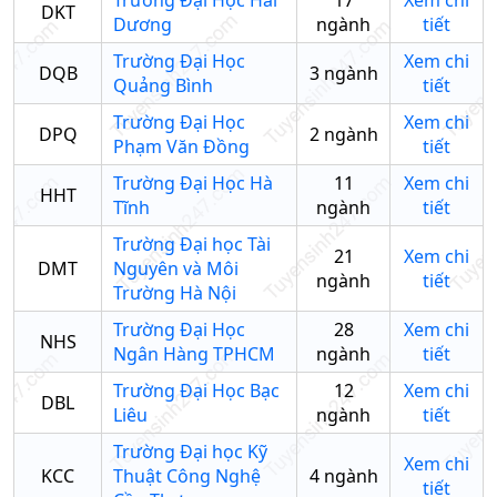
Trường Đại Học Hải
17
Xem chi
DKT
Dương
ngành
tiết
Trường Đại Học
Xem chi
DQB
3
ngành
Quảng Bình
tiết
Trường Đại Học
Xem chi
DPQ
2
ngành
Phạm Văn Đồng
tiết
Trường Đại Học Hà
11
Xem chi
HHT
Tĩnh
ngành
tiết
Trường Đại học Tài
21
Xem chi
DMT
Nguyên và Môi
ngành
tiết
Trường Hà Nội
Trường Đại Học
28
Xem chi
NHS
Ngân Hàng TPHCM
ngành
tiết
Trường Đại Học Bạc
12
Xem chi
DBL
Liêu
ngành
tiết
Trường Đại học Kỹ
Xem chi
KCC
Thuật Công Nghệ
4
ngành
tiết