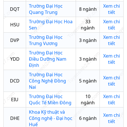
Trường Đại Học
Xem chi
DQT
8
ngành
Quang Trung
tiết
Trường Đại Học Hoa
33
Xem chi
HSU
Sen
ngành
tiết
Trường Đại Học
Xem chi
DVP
3
ngành
Trưng Vương
tiết
Trường Đại Học
Xem chi
YDD
Điều Dưỡng Nam
3
ngành
tiết
Định
Trường Đại Học
Xem chi
DCD
Công Nghệ Đồng
5
ngành
tiết
Nai
Trường Đại Học
10
Xem chi
EIU
Quốc Tế Miền Đông
ngành
tiết
Khoa Kỹ thuật và
Xem chi
DHE
Công nghệ - Đại học
6
ngành
tiết
Huế