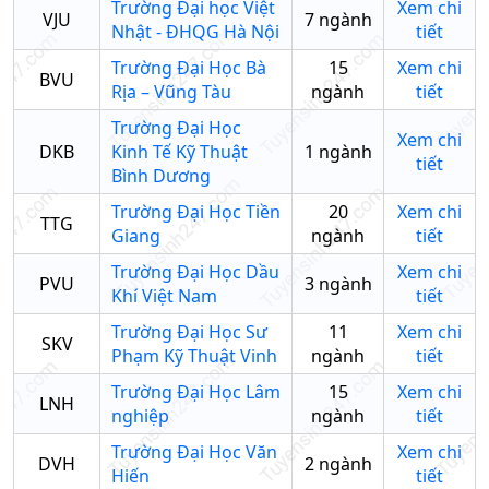
Trường Đại học Việt
Xem chi
VJU
7
ngành
Nhật - ĐHQG Hà Nội
tiết
Trường Đại Học Bà
15
Xem chi
BVU
Rịa – Vũng Tàu
ngành
tiết
Trường Đại Học
Xem chi
DKB
Kinh Tế Kỹ Thuật
1
ngành
tiết
Bình Dương
Trường Đại Học Tiền
20
Xem chi
TTG
Giang
ngành
tiết
Trường Đại Học Dầu
Xem chi
PVU
3
ngành
Khí Việt Nam
tiết
Trường Đại Học Sư
11
Xem chi
SKV
Phạm Kỹ Thuật Vinh
ngành
tiết
Trường Đại Học Lâm
15
Xem chi
LNH
nghiệp
ngành
tiết
Trường Đại Học Văn
Xem chi
DVH
2
ngành
Hiến
tiết