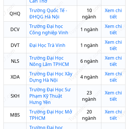
Cần Thơ
Trường Quốc Tế -
10
Xem chi
QHQ
ĐHQG Hà Nội
ngành
tiết
Trường Đại học
Xem chi
DCV
1
ngành
Công nghiệp Vinh
tiết
Xem chi
DVT
Đại Học Trà Vinh
1
ngành
tiết
Trường Đại Học
Xem chi
NLS
6
ngành
Nông Lâm TPHCM
tiết
Trường Đại Học Xây
Xem chi
XDA
4
ngành
Dựng Hà Nội
tiết
Trường Đại Học Sư
23
Xem chi
SKH
Phạm Kỹ Thuật
ngành
tiết
Hưng Yên
Trường Đại Học Mở
20
Xem chi
MBS
TPHCM
ngành
tiết
Trường Đại học