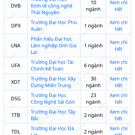
10
Xem chi
DVB
Kinh tế công nghệ
ngành
tiết
Thái Nguyên
Trường Đại Học Phú
Xem chi
DPX
1
ngành
Xuân
tiết
Phân hiệu Đại học
Xem chi
LNA
Lâm nghiệp tỉnh Gia
1
ngành
tiết
Lai
Trường Đại học Tài
Xem chi
UFA
6
ngành
Chính Kế Toán
tiết
Trường Đại Học Xây
30
Xem chi
XDT
Dựng Miền Trung
ngành
tiết
Trường Đại Học
23
Xem chi
DSG
Công Nghệ Sài Gòn
ngành
tiết
Trường Đại Học Tây
Xem chi
TTB
2
ngành
Bắc
tiết
Trường Đại Học Đà
Xem chi
TDL
2
ngành