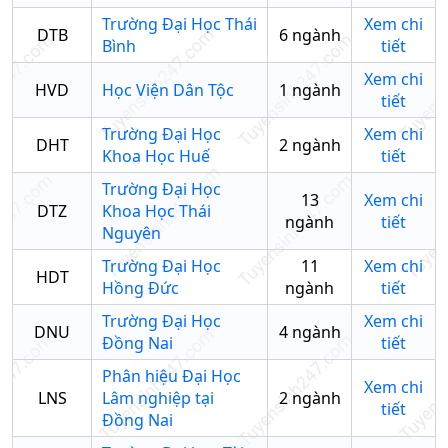
Trường Đại Học Thái
Xem chi
DTB
6
ngành
Bình
tiết
Xem chi
HVD
Học Viện Dân Tộc
1
ngành
tiết
Trường Đại Học
Xem chi
DHT
2
ngành
Khoa Học Huế
tiết
Trường Đại Học
13
Xem chi
DTZ
Khoa Học Thái
ngành
tiết
Nguyên
Trường Đại Học
11
Xem chi
HDT
Hồng Đức
ngành
tiết
Trường Đại Học
Xem chi
DNU
4
ngành
Đồng Nai
tiết
Phân hiệu Đại Học
Xem chi
LNS
Lâm nghiệp tại
2
ngành
tiết
Đồng Nai