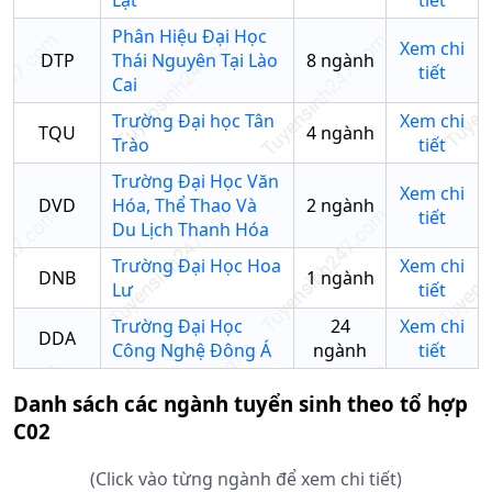
Lạt
tiết
Phân Hiệu Đại Học
Xem chi
DTP
Thái Nguyên Tại Lào
8
ngành
tiết
Cai
Trường Đại học Tân
Xem chi
TQU
4
ngành
Trào
tiết
Trường Đại Học Văn
Xem chi
DVD
Hóa, Thể Thao Và
2
ngành
tiết
Du Lịch Thanh Hóa
Trường Đại Học Hoa
Xem chi
DNB
1
ngành
Lư
tiết
Trường Đại Học
24
Xem chi
DDA
Công Nghệ Đông Á
ngành
tiết
Danh sách các ngành tuyển sinh theo tổ hợp
C02
(Click vào từng ngành để xem chi tiết)