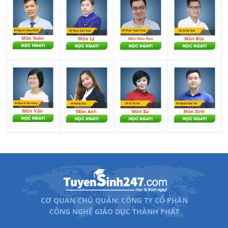
CƠ QUAN CHỦ QUẢN: CÔNG TY CỔ PHẦN
CÔNG NGHỆ GIÁO DỤC THÀNH PHÁT