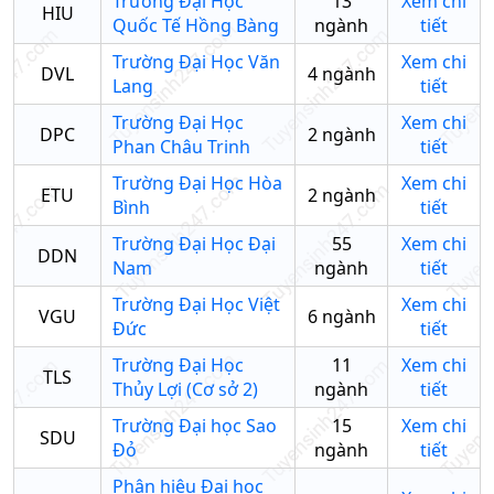
Trường Đại Học
13
Xem chi
HIU
Quốc Tế Hồng Bàng
ngành
tiết
Trường Đại Học Văn
Xem chi
DVL
4
ngành
Lang
tiết
Trường Đại Học
Xem chi
DPC
2
ngành
Phan Châu Trinh
tiết
Trường Đại Học Hòa
Xem chi
ETU
2
ngành
Bình
tiết
Trường Đại Học Đại
55
Xem chi
DDN
Nam
ngành
tiết
Trường Đại Học Việt
Xem chi
VGU
6
ngành
Đức
tiết
Trường Đại Học
11
Xem chi
TLS
Thủy Lợi (Cơ sở 2)
ngành
tiết
Trường Đại học Sao
15
Xem chi
SDU
Đỏ
ngành
tiết
Phân hiệu Đại học