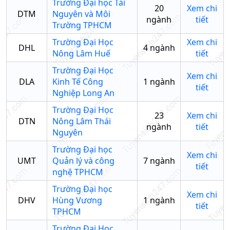
Trường Đại học Tài
20
Xem chi
DTM
Nguyên và Môi
ngành
tiết
Trường TPHCM
Trường Đại Học
Xem chi
DHL
4
ngành
Nông Lâm Huế
tiết
Trường Đại Học
Xem chi
DLA
Kinh Tế Công
1
ngành
tiết
Nghiệp Long An
Trường Đại Học
23
Xem chi
DTN
Nông Lâm Thái
ngành
tiết
Nguyên
Trường Đại học
Xem chi
UMT
Quản lý và công
7
ngành
tiết
nghệ TPHCM
Trường Đại học
Xem chi
DHV
Hùng Vương
1
ngành
tiết
TPHCM
Trường Đại Học