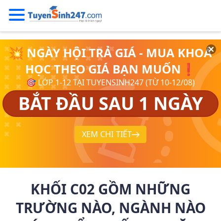
💥 NGÀY HỘI TRẢ GIÁ - MUA KHOÁ
HỌC THEO GIÁ BẠN MUỐN❗
🎯 LỚP 1-12 TẠI TUYENSINH247 (TỪ 10-12/08)
BẮT ĐẦU SAU 1 NGÀY
XEM CHI TIẾT
KHỐI C02 GỒM NHỮNG
TRƯỜNG NÀO, NGÀNH NÀO