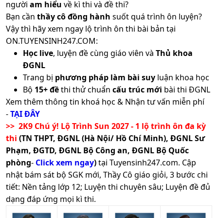
người
am hiểu
về kì thi và đề thi?
Bạn cần
thầy cô đồng hành
suốt quá trình ôn luyện?
Vậy thì hãy xem ngay lộ trình ôn thi bài bản tại
ON.TUYENSINH247.COM:
Học live
, luyện đề cùng giáo viên và
Thủ khoa
ĐGNL
Trang bị
phương pháp làm bài suy
luận khoa học
Bộ
15+ đề
thi thử chuẩn
cấu trúc mới
bài thi ĐGNL
Xem thêm thông tin khoá học & Nhận tư vấn miễn phí
-
TẠI ĐÂY
>> 2K9 Chú ý! Lộ Trình Sun 2027 - 1 lộ trình ôn đa kỳ
thi
(TN THPT, ĐGNL (Hà Nội/ Hồ Chí Minh), ĐGNL Sư
Phạm, ĐGTD, ĐGNL Bộ Công an, ĐGNL Bộ Quốc
phòng
-
Click xem ngay
)
tại Tuyensinh247.com.
Cập
nhật bám sát bộ SGK mới, Thầy Cô giáo giỏi, 3 bước chi
tiết: Nền tảng lớp 12; Luyện thi chuyên sâu; Luyện đề đủ
dạng đáp ứng mọi kì thi.