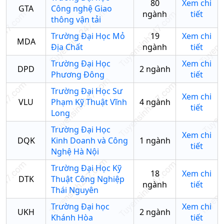
80
Xem chi
GTA
Công nghệ Giao
ngành
tiết
thông vận tải
Trường Đại Học Mỏ
19
Xem chi
MDA
Địa Chất
ngành
tiết
Trường Đại Học
Xem chi
DPD
2
ngành
Phương Đông
tiết
Trường Đại Học Sư
Xem chi
VLU
Phạm Kỹ Thuật Vĩnh
4
ngành
tiết
Long
Trường Đại Học
Xem chi
DQK
Kinh Doanh và Công
1
ngành
tiết
Nghệ Hà Nội
Trường Đại Học Kỹ
18
Xem chi
DTK
Thuật Công Nghiệp
ngành
tiết
Thái Nguyên
Trường Đại học
Xem chi
UKH
2
ngành
Khánh Hòa
tiết