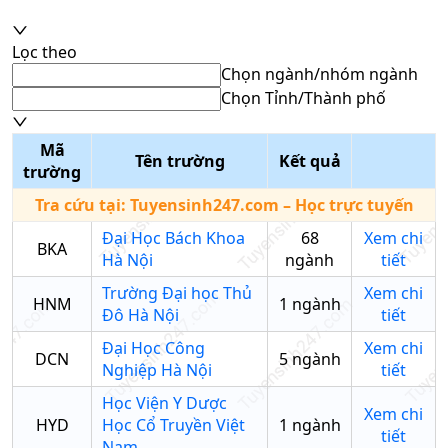
Lọc theo
Chọn ngành/nhóm ngành
Chọn Tỉnh/Thành phố
Mã
Tên trường
Kết quả
trường
Tra cứu tại:
Tuyensinh247.com
– Học trực tuyến
Đại Học Bách Khoa
68
Xem chi
BKA
Hà Nội
ngành
tiết
Trường Đại học Thủ
Xem chi
HNM
1
ngành
Đô Hà Nội
tiết
Đại Học Công
Xem chi
DCN
5
ngành
Nghiệp Hà Nội
tiết
Học Viện Y Dược
Xem chi
HYD
Học Cổ Truyền Việt
1
ngành
tiết
Nam