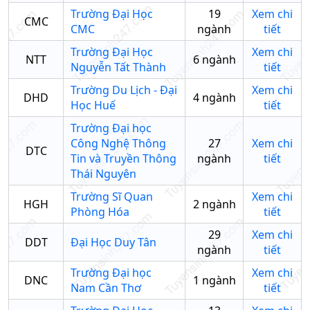
Trường Đại Học
19
Xem chi
CMC
CMC
ngành
tiết
Trường Đại Học
Xem chi
NTT
6
ngành
Nguyễn Tất Thành
tiết
Trường Du Lịch - Đại
Xem chi
DHD
4
ngành
Học Huế
tiết
Trường Đại học
Công Nghệ Thông
27
Xem chi
DTC
Tin và Truyền Thông
ngành
tiết
Thái Nguyên
Trường Sĩ Quan
Xem chi
HGH
2
ngành
Phòng Hóa
tiết
29
Xem chi
DDT
Đại Học Duy Tân
ngành
tiết
Trường Đại học
Xem chi
DNC
1
ngành
Nam Cần Thơ
tiết