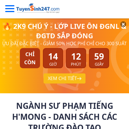
🔥 2K9 CHÚ Ý - LỚP LIVE ÔN ĐGNL &
ĐGTD SẮP ĐÓNG
ƯU ĐÃI ĐẶC BIỆT - GIẢM 50% HỌC PHÍ CHỈ CHO 300 SUẤT
14
12
58
CHỈ
CÒN
GIỜ
PHÚT
GIÂY
XEM CHI TIẾT
NGÀNH SƯ PHẠM TIẾNG
H'MONG - DANH SÁCH CÁC
TRƯỜNG ĐÀO TẠO