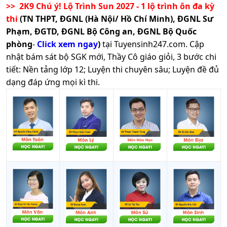
>> 2K9 Chú ý! Lộ Trình Sun 2027 - 1 lộ trình ôn đa kỳ
thi
(TN THPT, ĐGNL (Hà Nội/ Hồ Chí Minh), ĐGNL Sư
Phạm, ĐGTD, ĐGNL Bộ Công an, ĐGNL Bộ Quốc
phòng
-
Click xem ngay
)
tại Tuyensinh247.com.
Cập
nhật bám sát bộ SGK mới, Thầy Cô giáo giỏi, 3 bước chi
tiết: Nền tảng lớp 12; Luyện thi chuyên sâu; Luyện đề đủ
dạng đáp ứng mọi kì thi.