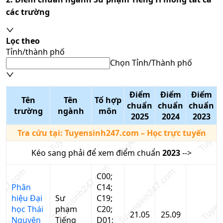
các trường
Lọc theo
Tỉnh/thành phố
Chọn Tỉnh/Thành phố
Điểm
Điểm
Điểm
Tên
Tên
Tổ hợp
chuẩn
chuẩn
chuẩn
trường
ngành
môn
2025
2024
2023
Tra cứu tại:
Tuyensinh247.com
– Học trực tuyến
Kéo sang phải để xem điểm chuẩn
2023
-->
C00;
Phân
C14;
hiệu Đại
Sư
C19;
học Thái
phạm
C20;
21.05
25.09
Nguyên
Tiếng
D01;