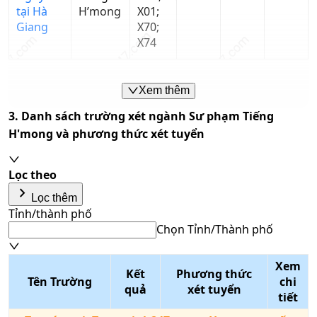
tại Hà
H’mong
X01;
Giang
X70;
X74
Ghi chú: Dữ liệu điểm chuẩn là xét tuyển bằng phương thức
tốt nghiệp THPT
Xem thêm
3. Danh sách trường xét ngành
Sư phạm Tiếng
H'mong
và phương thức xét tuyển
Lọc theo
keyboard_arrow_right
Lọc thêm
Tỉnh/thành phố
Chọn Tỉnh/Thành phố
Tổ hợp môn
Xem
Kết
Phương thức
Nhập tên tổ hợp/mã tổ hợp
Tên Trường
chi
quả
xét tuyển
Phương thức xét tuyển
tiết
Chọn phương thức xét