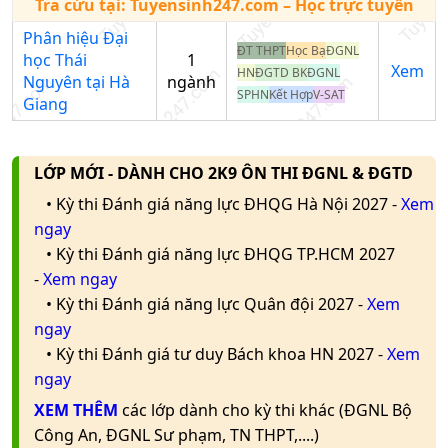
Tra cứu tại:
Tuyensinh247.com
– Học trực tuyến
tuyển
Phân hiệu Đại
ĐT THPT
Học Bạ
ĐGNL
Trường học
học Thái
1
Xem
HN
ĐGTD BK
ĐGNL
Nhập tên trường/mã
Nguyên tại Hà
ngành
SPHN
Kết Hợp
V-SAT
trường
Giang
LỚP MỚI - DÀNH CHO 2K9 ÔN THI ĐGNL & ĐGTD
• Kỳ thi Đánh giá năng lực ĐHQG Hà Nội 2027 -
Xem
ngay
• Kỳ thi Đánh giá năng lực ĐHQG TP.HCM 2027
-
Xem ngay
• Kỳ thi Đánh giá năng lực Quân đội 2027 -
Xem
ngay
• Kỳ thi Đánh giá tư duy Bách khoa HN 2027 -
Xem
ngay
XEM THÊM
các lớp dành cho kỳ thi khác (ĐGNL Bộ
Công An, ĐGNL Sư phạm, TN THPT,....)