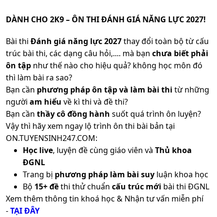
DÀNH CHO 2K9 – ÔN THI ĐÁNH GIÁ NĂNG LỰC 2027!
Bài thi
Đánh giá năng lực 2027
thay đổi toàn bộ từ cấu
trúc bài thi, các dạng câu hỏi,.... mà bạn
chưa biết phải
ôn tập
như thế nào cho hiệu quả? không học môn đó
thì làm bài ra sao?
Bạn cần
phương pháp ôn tập và làm bài thi
từ những
người
am hiểu
về kì thi và đề thi?
Bạn cần
thầy cô đồng hành
suốt quá trình ôn luyện?
Vậy thì hãy xem ngay lộ trình ôn thi bài bản tại
ON.TUYENSINH247.COM:
Học live
, luyện đề cùng giáo viên và
Thủ khoa
ĐGNL
Trang bị
phương pháp làm bài suy
luận khoa học
Bộ
15+ đề
thi thử chuẩn
cấu trúc mới
bài thi ĐGNL
Xem thêm thông tin khoá học & Nhận tư vấn miễn phí
-
TẠI ĐÂY