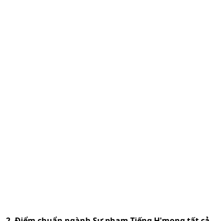
2. Điểm chuẩn ngành
Sư phạm Tiếng H'mong
tất cả