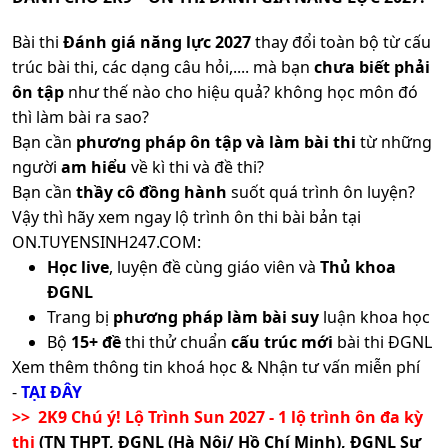
Bài thi
Đánh giá năng lực 2027
thay đổi toàn bộ từ cấu
trúc bài thi, các dạng câu hỏi,.... mà bạn
chưa biết phải
ôn tập
như thế nào cho hiệu quả? không học môn đó
thì làm bài ra sao?
Bạn cần
phương pháp ôn tập và làm bài thi
từ những
người
am hiểu
về kì thi và đề thi?
Bạn cần
thầy cô đồng hành
suốt quá trình ôn luyện?
Vậy thì hãy xem ngay lộ trình ôn thi bài bản tại
ON.TUYENSINH247.COM:
Học live
, luyện đề cùng giáo viên và
Thủ khoa
ĐGNL
Trang bị
phương pháp làm bài suy
luận khoa học
Bộ
15+ đề
thi thử chuẩn
cấu trúc mới
bài thi ĐGNL
Xem thêm thông tin khoá học & Nhận tư vấn miễn phí
-
TẠI ĐÂY
>> 2K9 Chú ý! Lộ Trình Sun 2027 - 1 lộ trình ôn đa kỳ
thi
(TN THPT, ĐGNL (Hà Nội/ Hồ Chí Minh), ĐGNL Sư