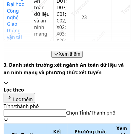
An
D01;
Đại học
toàn
D07;
Công
dữ liệu
C01;
nghệ
23
và an
C02;
Giao
ninh
X02;
thông
mạng
X03;
vận tải
X26;
X27
Xem thêm
Ghi chú: Dữ liệu điểm chuẩn là xét tuyển bằng phương thức
3. Danh sách trường xét ngành
An toàn dữ liệu và
tốt nghiệp THPT
an ninh mạng
và phương thức xét tuyển
Lọc theo
keyboard_arrow_right
Lọc thêm
Tỉnh/thành phố
Chọn Tỉnh/Thành phố
Tổ hợp môn
Xem
Kết
Phương thức
Nhập tên tổ hợp/mã tổ hợp