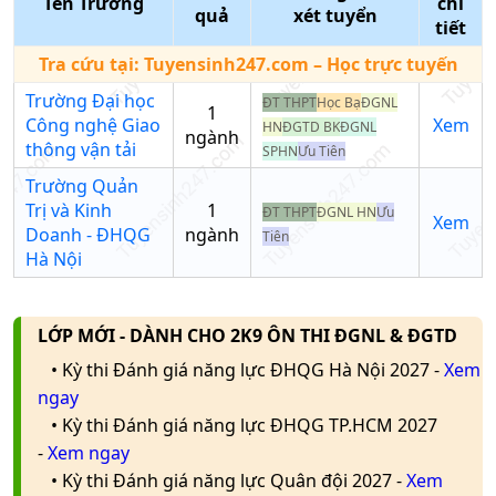
Tên Trường
chi
quả
xét tuyển
Phương thức xét tuyển
tiết
Chọn phương thức xét
Tra cứu tại:
Tuyensinh247.com
– Học trực tuyến
tuyển
Trường Đại học
ĐT THPT
Học Bạ
ĐGNL
1
Trường học
Công nghệ Giao
Xem
HN
ĐGTD BK
ĐGNL
ngành
Nhập tên trường/mã
thông vận tải
SPHN
Ưu Tiên
trường
Trường Quản
Trị và Kinh
1
ĐT THPT
ĐGNL HN
Ưu
Xem
Doanh - ĐHQG
ngành
Tiên
Hà Nội
LỚP MỚI - DÀNH CHO 2K9 ÔN THI ĐGNL & ĐGTD
• Kỳ thi Đánh giá năng lực ĐHQG Hà Nội 2027 -
Xem
ngay
• Kỳ thi Đánh giá năng lực ĐHQG TP.HCM 2027
-
Xem ngay
• Kỳ thi Đánh giá năng lực Quân đội 2027 -
Xem