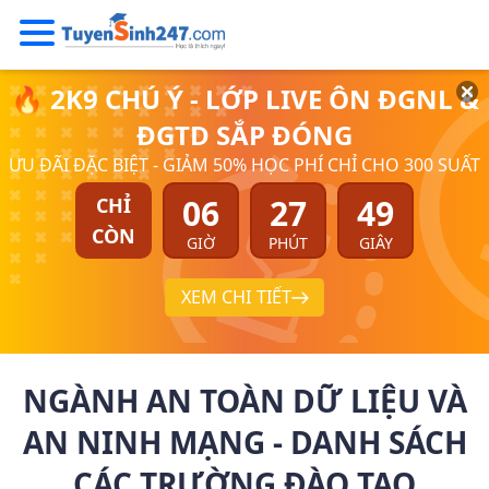
🔥 2K9 CHÚ Ý - LỚP LIVE ÔN ĐGNL &
ĐGTD SẮP ĐÓNG
ƯU ĐÃI ĐẶC BIỆT - GIẢM 50% HỌC PHÍ CHỈ CHO 300 SUẤT
06
27
49
CHỈ
CÒN
GIỜ
PHÚT
GIÂY
XEM CHI TIẾT
NGÀNH AN TOÀN DỮ LIỆU VÀ
AN NINH MẠNG - DANH SÁCH
CÁC TRƯỜNG ĐÀO TẠO