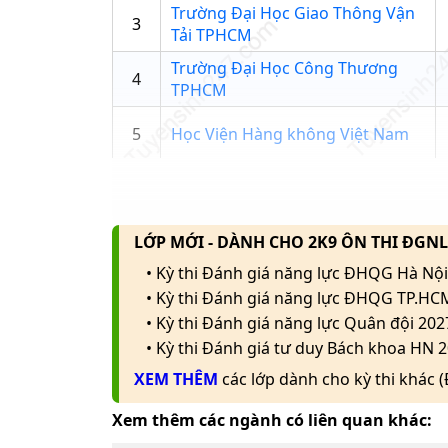
Chương trình
Trường Đại Học Giao Thông Vận
3
tiến
Tải TPHCM
Ngôn ngữ An
Trường Đại Học Công Thương
4
Chương trình
TPHCM
bằng tiếng A
5
Học Viện Hàng không Việt Nam
Ngôn ngữ An
Trường Đại Học Tôn
Chương trình
6
Đức Thắng
bằng tiếng A
6
Trường Đại học Thủ Dầu Một
Ngôn ngữ An
bằng 3+1) - 
LỚP MỚI - DÀNH CHO 2K9 ÔN THI ĐGN
7
Trường Đại Học Tôn Đức Thắng
trình liên kết
• Kỳ thi Đánh giá năng lực ĐHQG Hà Nội
West of Engl
Trường Đại Học Khoa Học Xã Hội
• Kỳ thi Đánh giá năng lực ĐHQG TP.HC
8
Bristol (Vươ
và Nhân Văn TPHCM
• Kỳ thi Đánh giá năng lực Quân đội 202
Anh)
• Kỳ thi Đánh giá tư duy Bách khoa HN 2
9
Trường Đại Học Sài Gòn
Ngôn ngữ An
XEM THÊM
các lớp dành cho kỳ thi khác 
bằng 3+1) - 
Trường Đại Học Công nghệ Kỹ
trình liên kết
10
Xem thêm các ngành có liên quan khác:
thuật TP HCM
West of Engl