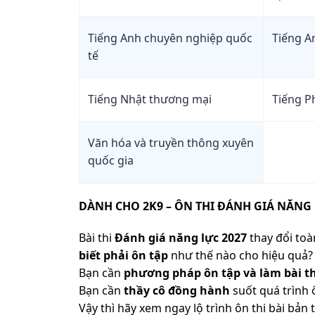
19
Trường Đại Học Mở TPHCM
Ngôn ngữ An
Trường Đại Học Sài
Trường Đại Học Nguyễn Tất
8
Tiếng Anh chuyên nghiệp quốc
Tiếng A
(Chương trìn
20
Gòn
Thành
tế
tạo chất lượn
Trường Đại Học Quốc Tế Hồng
Ngôn ngữ An
21
Bàng
(Chương trìn
Tiếng Nhật thương mại
Tiếng P
tạo chất lượn
22
Trường Đại Học Văn Lang
Ngôn ngữ An
Văn hóa và truyền thông xuyên
tạo tại phân 
Trường Đại Học Thủy Lợi (Cơ sở
quốc gia
23
Phước)
2)
Ngôn ngữ An
Trường Đại học Công Nghệ
24
tạo tại phân 
DÀNH CHO 2K9 – ÔN THI ĐÁNH GIÁ NĂNG 
TPHCM
Phước)
Bài thi
Đánh giá năng lực 2027
thay đổi toàn
25
Trường Đại Học Bình Dương
Ngôn ngữ An
biết phải ôn tập
như thế nào cho hiệu quả? 
tạo tại phân 
Trường Đại Học Bà Rịa – Vũng
Bạn cần
phương pháp ôn tập và làm bài th
Phước)
26
Tàu
Bạn cần
thầy cô đồng hành
suốt quá trình 
Ngôn ngữ An
Trường Đại Học Công
Trường Đại Học Kinh Tế Kỹ Thuật
Vậy thì hãy xem ngay lộ trình ôn thi bài b
9
tạo tại phân 