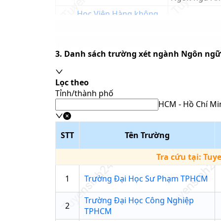
Học Viện Hàng không
4
Ngôn ngữ An
Việt Nam
Trường Đại học Thủ
5
Ngôn ngữ An
3. Danh sách trường xét ngành
Ngôn ngữ
Dầu Một
Ngôn ngữ An
Lọc theo
Tỉnh/thành phố
Ngôn ngữ An
HCM - Hồ Chí Mi
Ngôn ngữ An
Tổ hợp môn
STT
Tên Trường
Nhập tên tổ hợp
Ngôn ngữ An
Phương thức xét tuyển
Chương trình
Tra cứu tại:
Tuy
Chọn phương thứ
tiến
Ngôn ngữ An
1
Trường Đại Học Sư Phạm TPHCM
Trường học
Chương trình
Nhập tên trườn
tiến
Trường Đại Học Công Nghiệp
2
TPHCM
Ngôn ngữ An