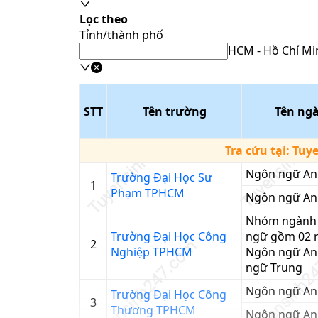
Lọc theo
Tỉnh/thành phố
HCM - Hồ Chí Mi
STT
Tên trường
Tên ng
Tra cứu tại:
Tuy
Ngôn ngữ An
Trường Đại Học Sư
1
Phạm TPHCM
Ngôn ngữ An
Nhóm ngành
Trường Đại Học Công
ngữ gồm 02 
2
Nghiệp TPHCM
Ngôn ngữ An
ngữ Trung
Ngôn ngữ An
Trường Đại Học Công
3
Thương TPHCM
Ngôn ngữ An