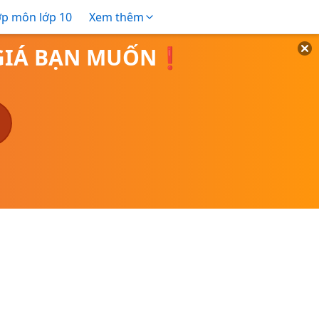
ợp môn lớp 10
Xem thêm
O GIÁ BẠN MUỐN❗