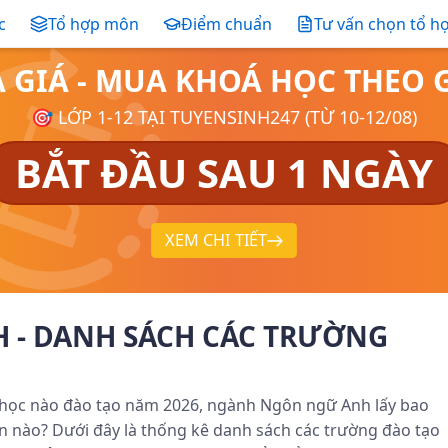
c
Tổ hợp môn
Điểm chuẩn
Tư vấn chọn tổ h
Ả GIÁ - MUA KHOÁ HỌC THE
🎯 LỚP 1-12 TẠI TUYENSINH247 (TỪ 10-12/08)
BẮT ĐẦU SAU 1 NGÀY
XEM CHI TIẾT
- DANH SÁCH CÁC TRƯỜNG
học nào đào tạo năm 2026, ngành Ngôn ngữ Anh lấy bao
 nào? Dưới đây là thống kê danh sách các trường đào tạo