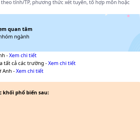
theo tỉnh/TP, phương thức xét tuyển, tổ hợp môn hoặc
em quan tâm
/nhóm ngành
nh
-
Xem chi tiết
a tất cả các trường -
Xem chi tiết
ữ Anh
-
Xem chi tiết
khối phổ biến sau: