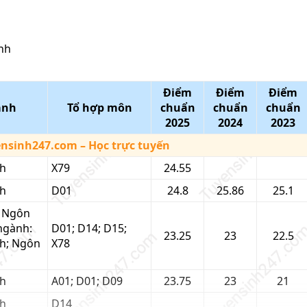
nh
Điểm
Điểm
Điểm
ành
Tổ hợp môn
chuẩn
chuẩn
chuẩn
2025
2024
2023
ensinh247.com
– Học trực tuyến
h
X79
24.55
h
D01
24.8
25.86
25.1
 Ngôn
ngành:
D01; D14; D15;
23.25
23
22.5
h; Ngôn
X78
h
A01; D01; D09
23.75
23
21
h
D14