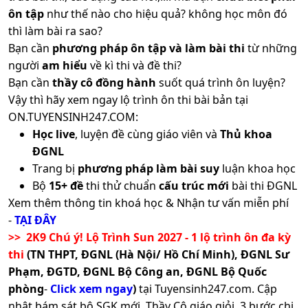
học
ôn tập
như thế nào cho hiệu quả? không học môn đó
thì làm bài ra sao?
C00;
Bạn cần
phương pháp ôn tập và làm bài thi
từ những
D14;
người
am hiểu
về kì thi và đề thi?
D15;
D41;
Bạn cần
thầy cô đồng hành
suốt quá trình ôn luyện?
D42;
Vậy thì hãy xem ngay lộ trình ôn thi bài bản tại
D43;
ON.TUYENSINH247.COM:
D44;
Học live
, luyện đề cùng giáo viên và
Thủ khoa
D45;
ĐGNL
D61;
Trang bị
phương pháp làm bài suy
luận khoa học
D62;
Bộ
15+ đề
thi thử chuẩn
cấu trúc mới
bài thi ĐGNL
Xã hội
D63;
24
18
24.1
học
D64;
Xem thêm thông tin khoá học & Nhận tư vấn miễn phí
D65;
-
TẠI ĐÂY
X70;
Trường
>> 2K9 Chú ý! Lộ Trình Sun 2027 - 1 lộ trình ôn đa kỳ
X74;
Đại Học
thi
(TN THPT, ĐGNL (Hà Nội/ Hồ Chí Minh), ĐGNL Sư
X78;
Mở
Phạm, ĐGTD, ĐGNL Bộ Công an, ĐGNL Bộ Quốc
X82;
TPHCM
phòng
-
Click xem ngay
)
tại Tuyensinh247.com.
Cập
X86;
nhật bám sát bộ SGK mới, Thầy Cô giáo giỏi, 3 bước chi
X90;