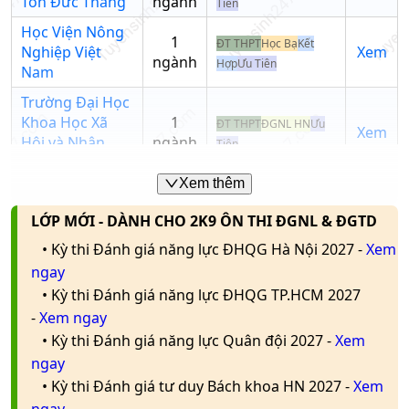
Xã hội
Tôn Đức Thắng
ngành
Tiên
D14;
học -
C04;
Học Viện Nông
Chương
27.86
1
ĐT THPT
Học Bạ
Kết
C03;
Nghiệp Việt
Xem
trình
ngành
Hợp
Ưu Tiên
C01
Nam
tiên tiến
Trường Đại Học
Khoa Học Xã
1
C00;
ĐT THPT
ĐGNL HN
Ưu
Xem
Hội và Nhân
ngành
C03;
Tiên
Văn Hà Nội
D01;
D14;
Học
Xem thêm
Học viện Báo
Xã hội
1
D15;
22
18
17
Viện
ĐT THPT
Kết Hợp
Ưu
chí và Tuyên
Xem
học
LỚP MỚI - DÀNH CHO 2K9 ÔN THI ĐGNL & ĐGTD
ngành
X03;
Nông
Tiên
truyền
X04;
Nghiệp
• Kỳ thi Đánh giá năng lực ĐHQG Hà Nội 2027 -
Xem
Trường Đại Học
X70;
Việt
ngay
Khoa Học Xã
1
X74
Nam
Xem
• Kỳ thi Đánh giá năng lực ĐHQG TP.HCM 2027
Kết Hợp
Ưu Tiên
Hội và Nhân
ngành
-
Xem ngay
Văn TPHCM
Xã hội
A01;
• Kỳ thi Đánh giá năng lực Quân đội 2027 -
Xem
học
C04
Đại Học Cần
1
ĐT THPT
Học Bạ
Ưu
ngay
Xem
Thơ
ngành
Tiên
V-SAT
• Kỳ thi Đánh giá tư duy Bách khoa HN 2027 -
Xem
Xã hội
D15
25
Trường Đại Học
1
ĐT THPT
ĐGNL