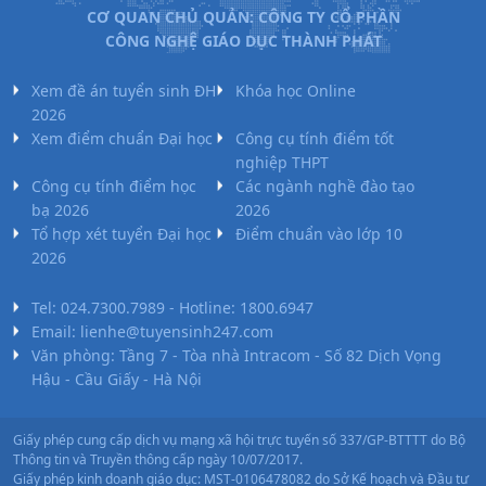
Xã hội
A09
CƠ QUAN CHỦ QUẢN: CÔNG TY CỔ PHẦN
học
CÔNG NGHỆ GIÁO DỤC THÀNH PHÁT
A00;
Xem đề án tuyển sinh ĐH
Khóa học Online
C00;
2026
Trường
C04;
Xem điểm chuẩn Đại học
Công cụ tính điểm tốt
Đại Học
Xã hội
D01;
15
15.25
16.5
nghiệp THPT
Văn
học
C16;
Công cụ tính điểm học
Các ngành nghề đào tạo
Hiến
X01;
bạ 2026
2026
X70;
Tổ hợp xét tuyển Đại học
Điểm chuẩn vào lớp 10
X74
2026
C00;
Trường
Tel: 024.7300.7989 - Hotline: 1800.6947
C19;
Đại Học
Xã hội
Email: lienhe@tuyensinh247.com
D01;
15.5
16.25
15.5
Khoa
học
Văn phòng: Tầng 7 - Tòa nhà Intracom - Số 82 Dịch Vọng
D14;
Học Huế
Hậu - Cầu Giấy - Hà Nội
X70
D01;
Giấy phép cung cấp dịch vụ mạng xã hội trực tuyến số 337/GP-BTTTT do Bộ
Thông tin và Truyền thông cấp ngày 10/07/2017.
C04;
Giấy phép kinh doanh giáo dục: MST-0106478082 do Sở Kế hoạch và Đầu tư