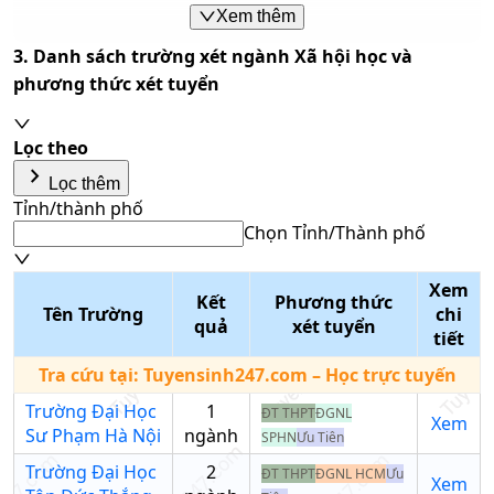
31.26
32.3
31.25
Xem thêm
học
C02
3. Danh sách trường xét ngành
Xã hội học
và
C01;
phương thức xét tuyển
Xã hội
C03;
31.51
32.3
31.25
học
C04;
D14
Lọc theo
keyboard_arrow_right
Lọc thêm
Xã hội
Tỉnh/thành phố
Trường
học -
Chọn Tỉnh/Thành phố
D01;
Đại Học
Chương
27.61
C02
Tôn Đức
trình
Tổ hợp môn
Xem
Thắng
tiên tiến
Kết
Phương thức
Nhập tên tổ hợp/mã tổ hợp
Tên Trường
chi
quả
xét tuyển
Phương thức xét tuyển
tiết
Xã hội
Chọn phương thức xét
học -
Tra cứu tại:
Tuyensinh247.com
– Học trực tuyến
tuyển
Chương
C00
28.11
Trường Đại Học
1
ĐT THPT
ĐGNL
trình
Xem
Trường học
Sư Phạm Hà Nội
ngành
SPHN
Ưu Tiên
tiên tiến
Nhập tên trường/mã
Trường Đại Học
2
ĐT THPT
ĐGNL HCM
Ưu
trường
Xem