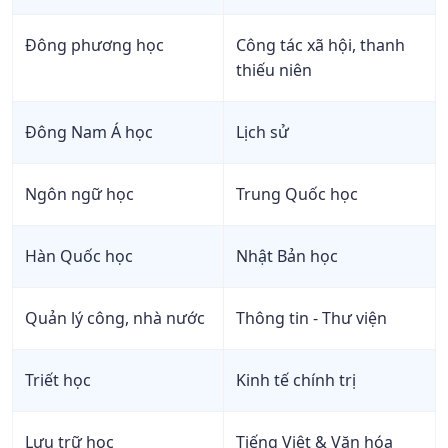
Ngành
C03;
Xã hội
24.94
Đông phương học
X01
Công tác xã hội, thanh
Học viện
học
Báo chí
thiếu niên
và Tuyên
Ngành
truyền
Xã hội
C04
Đông Nam Á học
Lịch sử
học
Ngôn ngữ học
Ngành
Trung Quốc học
Xã hội
học_100
Hàn Quốc học
Nhật Bản học
Xã hội
C00
26.9
27.95
26
học
Quản lý công, nhà nước
Thông tin - Thư viện
Trường
Đại Học
Xã hội
A00
23.9
24
24.5
Khoa
học
Triết học
Kinh tế chính trị
Học Xã
Hội và
Xã hội
Nhân
D14
23.4
26.35
25.2
Lưu trữ học
Tiếng Việt & Văn hóa
học