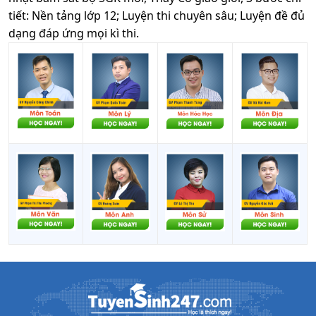
X94;
tiết: Nền tảng lớp 12; Luyện thi chuyên sâu; Luyện đề đủ
X98;
dạng đáp ứng mọi kì thi.
Y03
D01;
D02;
D03;
Xã hội
D04;
23
18
24.1
học
D05;
D06;
X01
A00;
C01;
Xã hội
C03;
15
15
15
Trường
học
C04;
Đại Học
C14;
Bình
D01
Dương