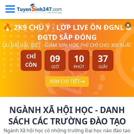
🔥 2K9 CHÚ Ý - LỚP LIVE ÔN ĐGNL &
ĐGTD SẮP ĐÓNG
ƯU ĐÃI ĐẶC BIỆT - GIẢM 50% HỌC PHÍ CHỈ CHO 300 SUẤT
09
10
36
CHỈ
CÒN
GIỜ
PHÚT
GIÂY
XEM CHI TIẾT
NGÀNH XÃ HỘI HỌC - DANH
SÁCH CÁC TRƯỜNG ĐÀO TẠO
Ngành Xã hội học có những trường Đại học nào đào tạo