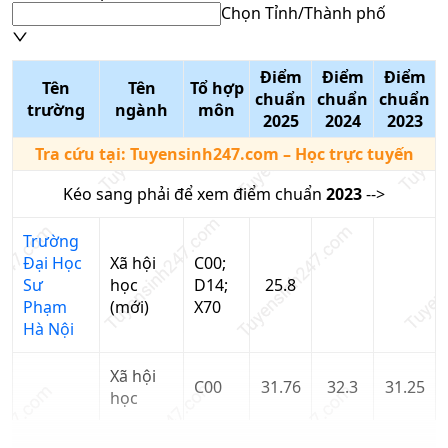
Chọn Tỉnh/Thành phố
Điểm
Điểm
Điểm
Tên
Tên
Tổ hợp
chuẩn
chuẩn
chuẩn
trường
ngành
môn
2025
2024
2023
Tra cứu tại:
Tuyensinh247.com
– Học trực tuyến
Kéo sang phải để xem điểm chuẩn
2023
-->
Trường
Đại Học
Xã hội
C00;
Sư
học
D14;
25.8
Phạm
(mới)
X70
Hà Nội
Xã hội
C00
31.76
32.3
31.25
học
Xã hội
D01;