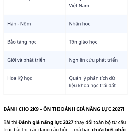
Văn
Việt Nam
TPHCM
Xã hội
D01
23.1
25.65
25.2
học
Hán - Nôm
Nhân học
C00;
Xã hội
C19;
26.12
26.19
26.1
Bảo tàng học
Tôn giáo học
học
D01
Đại Học
Cần Thơ
Xã hội
X70;
Giới và phát triển
Nghiên cứu phát triển
học
X74
Hoa Kỳ học
Quản lý phân tích dữ
C00;
liệu khoa học trái đất
C03;
Xã hội
C07;
23.7
22.75
20
Trường
học
D01;
Đại Học
D14;
Công
DÀNH CHO 2K9 – ÔN THI ĐÁNH GIÁ NĂNG LỰC 2027!
X70
Đoàn
Bài thi
Đánh giá năng lực 2027
thay đổi toàn bộ từ cấu
Xã hội
X71
trúc bài thi, các dạng câu hỏi,.... mà bạn
chưa biết phải