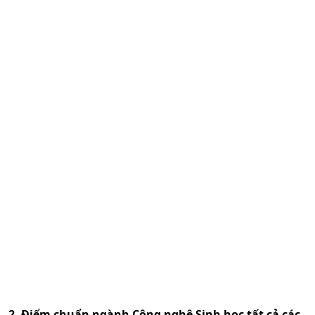
2. Điểm chuẩn ngành
Công nghệ Sinh học
tất cả các