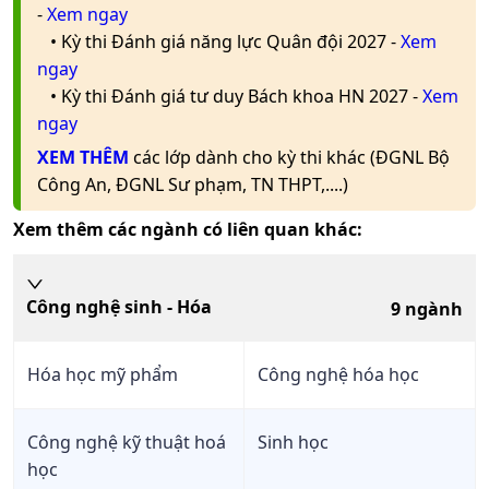
TPHCM
Dược Hà Nội
ngành
Hợp
Ưu Tiên
CCQT
-
Xem ngay
• Kỳ thi Đánh giá năng lực Quân đội 2027 -
Xem
Trường Đại Học
ĐT THPT
ĐGNL
A00;
1
Công Thương
ngay
Xem
HCM
Học Bạ
Kết Hợp
Ưu
B00;
ngành
Công
TPHCM
• Kỳ thi Đánh giá tư duy Bách khoa HN 2027 -
Xem
Tiên
B08;
nghệ
18
18
ngay
D07;
ĐT THPT
ĐGNL
sinh học
X14;
Đại Học
Đại Học
1
XEM THÊM
các lớp dành cho kỳ thi khác (ĐGNL Bộ
HCM
Học Bạ
ĐGNL
Xem
X15
Phenikaa
Phenikaa
ngành
HN
ĐGTD BK
ĐGNL
Công An, ĐGNL Sư phạm, TN THPT,....)
SPHN
Ưu Tiên
V-SAT
Công
A02;
Xem thêm các ngành có liên quan khác:
ĐT THPT
ĐGNL
Trường Đại học
nghệ
1
B03;
Xem
HCM
Học Bạ
ĐGNL
Thủ Dầu Một
sinh học
ngành
D08
SPHN
Ưu Tiên
Công nghệ sinh - Hóa
9
ngành
Trường Đại Học
1
A02;
ĐT THPT
Học Bạ
ĐGTD
Xem
Thủy Lợi
ngành
B00;
BK
Ưu Tiên
Công
B03;
Hóa học mỹ phẩm
Công nghệ hóa học
Trường Đại Học
2
nghệ
B08;
15
15
15.5
Khoa Học Tự
Xem
Trường
Kết Hợp
Ưu Tiên
ngành
sinh học
X14;
Nhiên TPHCM
Đại học
Công nghệ kỹ thuật hoá
Sinh học
X15;
Thủ Dầu
Trường Đại Học
4
X16
học
ĐT THPT
ĐGNL HCM
Ưu
Xem
Một