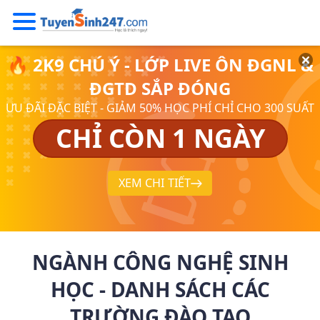
🔥 2K9 CHÚ Ý - LỚP LIVE ÔN ĐGNL &
ĐGTD SẮP ĐÓNG
ƯU ĐÃI ĐẶC BIỆT - GIẢM 50% HỌC PHÍ CHỈ CHO 300 SUẤT
CHỈ CÒN 1 NGÀY
XEM CHI TIẾT
NGÀNH CÔNG NGHỆ SINH
HỌC - DANH SÁCH CÁC
TRƯỜNG ĐÀO TẠO