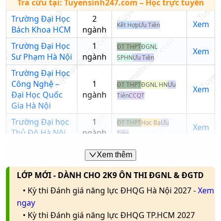
Tra cứu tại:
Tuyensinh247.com
– Học trực tuyến
tuyển
Nghiệp
Công
A02;
Trường Đại Học
2
TPHCM
nghệ
B00;
Xem
Kết Hợp
Ưu Tiên
Trường học
Bách Khoa HCM
ngành
sinh học
B03;
18
18
18
Nhập tên trường/mã
(CT tăng
B08;
Trường Đại Học
1
ĐT THPT
ĐGNL
trường
Xem
cường
X13;
Sư Phạm Hà Nội
ngành
SPHN
Ưu Tiên
TA)
X16
Trường Đại Học
Công Nghệ –
1
ĐT THPT
ĐGNL HN
Ưu
Công
Xem
Đại Học Quốc
ngành
Tiên
CCQT
nghệ
B00
20
24.26
24.21
Trường
Gia Hà Nội
sinh học
Đại Học
Trường Đại học
1
ĐT THPT
Học Bạ
Ưu
Dược Hà
Xem
Thủ Đô Hà Nội
ngành
Công
Tiên
Nội
nghệ
B08
Đại Học Công
1
ĐT THPT
ĐGTD BK
Kết
Xem
sinh học
Xem thêm
Nghiệp Hà Nội
ngành
Hợp
Ưu Tiên
LỚP MỚI - DÀNH CHO 2K9 ÔN THI ĐGNL & ĐGTD
Trường Đại Học
Trường
2
A00;
Công Nghiệp
Xem
Kết Hợp
Ưu Tiên
Đại Học
Công
• Kỳ thi Đánh giá năng lực ĐHQG Hà Nội 2027 -
Xem
ngành
B00;
TPHCM
Công
nghệ
18.5
17.75
16
ngay
B08;
Thương
sinh học
Trường Đại Học
1
• Kỳ thi Đánh giá năng lực ĐHQG TP.HCM 2027
ĐT THPT
Học Bạ
Kết
D07
Xem