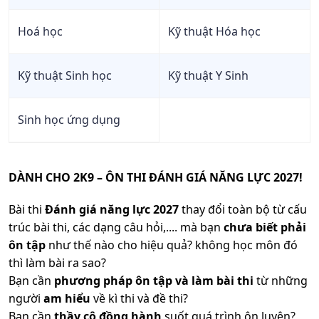
Tôn Đức Thắng
ngành
Tiên
CCQT
Công
A00;
Học Viện Nông
Hoá học
1
Kỹ thuật Hóa học
ĐT THPT
Học Bạ
Kết
nghệ
D01;
Nghiệp Việt
Xem
ngành
Hợp
Ưu Tiên
sinh học
D07
Nam
Kỹ thuật Sinh học
Kỹ thuật Y Sinh
Trường Đại Học
A02;
1
ĐT THPT
ĐGNL HN
Kết
Khoa Học Tự
Xem
B00;
ngành
Hợp
Ưu Tiên
CCQT
Nhiên Hà Nội
Công
D08;
Sinh học ứng dụng
nghệ
B01;
18.76
23.14
20.95
Đại Học Cần
2
ĐT THPT
Học Bạ
Ưu
Xem
sinh học
B02;
Trường
Thơ
ngành
Tiên
V-SAT
B03;
Đại Học
Trường Đại Học
ĐT THPT
ĐGNL
DÀNH CHO 2K9 – ÔN THI ĐÁNH GIÁ NĂNG LỰC 2027!
X14
Thủy Lợi
1
Sư Phạm - Đại
Xem
SPHN
ĐGNL SPHCM
Ưu
ngành
Học Đà Nẵng
Tiên
Bài thi
Đánh giá năng lực 2027
thay đổi toàn bộ từ cấu
Công
trúc bài thi, các dạng câu hỏi,.... mà bạn
chưa biết phải
Trường Đại Học
nghệ
A00
ĐT THPT
ĐGNL
1
Sư Phạm Hà Nội
Xem
sinh học
ôn tập
như thế nào cho hiệu quả? không học môn đó
SPHCM
Ưu Tiên
ĐGNL
ngành
2
SPHN 2
thì làm bài ra sao?
Công
Bạn cần
phương pháp ôn tập và làm bài thi
từ những
Trường Đại Học
1
nghệ
X28
ĐT THPT
22.86
ĐGTD BK
Ưu
Bách Khoa Đà
Xem
người
am hiểu
về kì thi và đề thi?
ngành
Sinh học
Tiên
Nẵng
Bạn cần
thầy cô đồng hành
suốt quá trình ôn luyện?