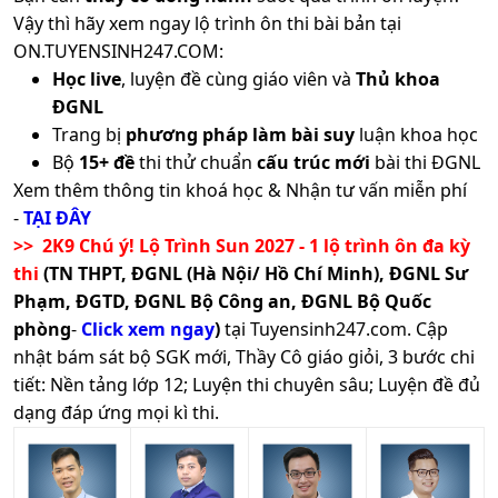
Vậy thì hãy xem ngay lộ trình ôn thi bài bản tại
Trường Đại Học
2
ĐT THPT
ĐGNL
B00;
Xem
ON.TUYENSINH247.COM:
Nha Trang
ngành
HCM
ĐGNL HN
Ưu Tiên
Công
B03;
Học live
, luyện đề cùng giáo viên và
Thủ khoa
nghệ
B08;
23.72
24.9
24.68
Trường Đại Học
3
ĐGNL
Sinh học
X15;
Quốc Tế -
Xem
Kết Hợp
Ưu Tiên
ngành
X16
Trang bị
phương pháp làm bài suy
luận khoa học
ĐHQG TPHCM
Bộ
15+ đề
thi thử chuẩn
cấu trúc mới
bài thi ĐGNL
ĐT THPT
Học Bạ
Thi
Công
Trường Đại Học
1
Xem thêm thông tin khoá học & Nhận tư vấn miễn phí
Xem
Riêng
ĐGNL HN
ĐGTD
nghệ
A02
24.72
24.9
24.68
Mở Hà Nội
ngành
-
TẠI ĐÂY
BK
Ưu Tiên
Sinh học
>> 2K9 Chú ý! Lộ Trình Sun 2027 - 1 lộ trình ôn đa kỳ
Trường Đại Học
1
ĐT THPT
Học Bạ
Ưu
Xem
thi
(TN THPT, ĐGNL (Hà Nội/ Hồ Chí Minh), ĐGNL Sư
Vinh
ngành
Công
Tiên
Phạm, ĐGTD, ĐGNL Bộ Công an, ĐGNL Bộ Quốc
nghệ
Trường
Trường Đại Học
1
phòng
-
Click xem ngay
)
tại Tuyensinh247.com.
Cập
Xem
Sinh học
Kết Hợp
Ưu Tiên
Đại Học
An Giang
ngành
nhật bám sát bộ SGK mới, Thầy Cô giáo giỏi, 3 bước chi
(CT tăng
X28
22.55
Khoa
tiết: Nền tảng lớp 12; Luyện thi chuyên sâu; Luyện đề đủ
cường
ĐT THPT
ĐGNL
Học Tự
Trường Đại Học
1
Xem
tiếng
HCM
Học Bạ
Ưu Tiên
V-
dạng đáp ứng mọi kì thi.
Nhiên
Đồng Tháp
ngành
Anh)
SAT
TPHCM
ĐT THPT
ĐGNL
Trường Đại Học
1
Công
Xem
HCM
Học Bạ
Thi