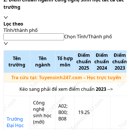
trường
Lọc theo
Tỉnh/thành phố
Chọn Tỉnh/Thành phố
Điểm
Điểm
Điểm
Tên
Tên
Tổ hợp
chuẩn
chuẩn
chuẩn
trường
ngành
môn
2025
2024
2023
Tra cứu tại:
Tuyensinh247.com
– Học trực tuyến
Kéo sang phải để xem điểm chuẩn
2023
-->
Công
A02;
nghệ
B00;
19.25
sinh học
B08
Trường
(mới)
Đại Học