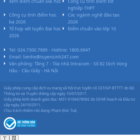
Xem điểm chuẩn Đại học
Công cụ tính điểm tốt
Sư Phạm Kỹ
2
B00;
ĐT THPT
Học Bạ
Ưu
Xem
Công
nghiệp THPT
Thuật Vĩnh
ngành
B03;
Tiên
nghệ
25.27
25
28.2
Công cụ tính điểm học
Các ngành nghề đào tạo
Long
B08;
sinh học
bạ 2026
2026
X14;
ĐT THPT
ĐGNL
Tổ hợp xét tuyển Đại học
Điểm chuẩn vào lớp 10
Trường Đại Học
X15
1
HCM
Học Bạ
ĐGNL
2026
Nguyễn Tất
Xem
ngành
HN
ĐGNL SPHCM
Kết
Thành
X11;
Hợp
Ưu Tiên
V-SAT
Tel: 024.7300.7989 - Hotline: 1800.6947
X16;
Email: lienhe@tuyensinh247.com
ĐT THPT
ĐGNL
Công
A00;
Đại Học Duy
1
Văn phòng: Tầng 7 - Tòa nhà Intracom - Số 82 Dịch Vọng
Xem
HCM
Học Bạ
Kết Hợp
Ưu
nghệ
D07;
Tân
ngành
Hậu - Cầu Giấy - Hà Nội
Tiên
V-SAT
sinh học
C02;
D01;
ĐT THPT
ĐGNL
Trường Đại Học
C01
Giấy phép cung cấp dịch vụ mạng xã hội trực tuyến số 337/GP-BTTTT do Bộ
1
HCM
Học Bạ
Thi
Quốc Tế Hồng
Xem
Thông tin và Truyền thông cấp ngày 10/07/2017.
ngành
Riêng
Kết Hợp
CCQT
V-
Bàng
Giấy phép kinh doanh giáo dục: MST-0106478082 do Sở Kế hoạch và Đầu tư
Công
SAT
cấp ngày 24/10/2011.
nghệ
Chịu trách nhiệm nội dung: Phạm Đức Tuệ.
ĐT THPT
ĐGNL
sinh học
Trường Đại học
1
Xem
HCM
Học Bạ
Kết Hợp
Ưu
-
Tân Tạo
ngành
Tiên
Chương
trình dự
A01
22
ĐT THPT
ĐGNL